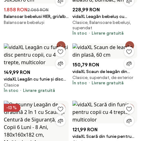
1.858 RON
228,99 RON
2.065 RON
Balansoar bebelusi HIER, gri/alb,
vidaXL Leagăn bebeluș cu
Balansoare bebeluși
Clasice, Balansoare bebeluși,
lemn/poliester, 90x58x70 cm
centură siguranță, albastru,
supendat
bumbac, lemn
În stoc
Livrare gratuită
150,79 RON
vidaXL Scaun de leagăn din
149,99 RON
Clasice, supendat, de exterior
plasă, 60 cm
vidaXL Leagăn cu funie și disc
În stoc
Livrare gratuită
Clasice
pentru copii, cu 4 trepte,
În stoc
Livrare gratuită
multicolor
-13 %
121,99 RON
vidaXL Scară din funie pentru