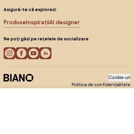
Asigură-te că explorezi
Produse
Inspirații
AI designer
Ne poți găsi pe rețelele de socializare
Cookie-uri
Politica de confidențialitate
Termeni de utilizare
Alege țara
© 2026 Biano s.r.o.
290 RON
Către magazin