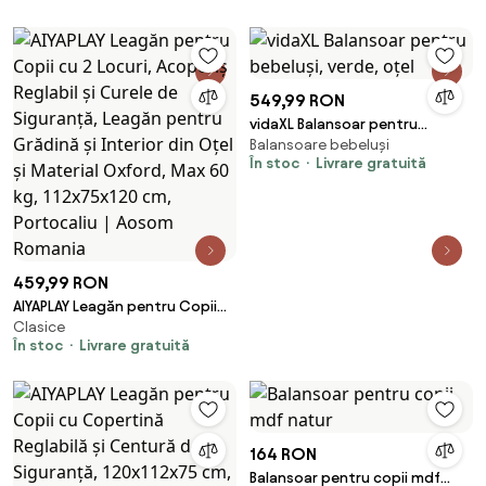
catifea
pin/poliester, 90x58x70 c
549,99 RON
vidaXL Balansoar pentru
Balansoare bebeluși
bebeluși, verde, oțel
În stoc
Livrare gratuită
459,99 RON
AIYAPLAY Leagăn pentru Copii
Clasice
cu 2 Locuri, Acoperiș Reglabil și
În stoc
Livrare gratuită
Curele de Siguranță, Leagăn
pentru Grădină și Interior din
Oțel și Material Oxford, Max 60
kg, 112x75x120 cm, Portocaliu |
Aosom Romania
164 RON
Balansoar pentru copii mdf