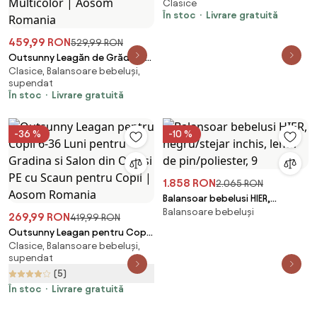
Clasice
copii cu 4 trepte, multicolor
În stoc
Livrare gratuită
459,99 RON
529,99 RON
Outsunny Leagăn de Grădină 2
Clasice, Balansoare bebeluși,
în 1 cu Scaun și Centură de
supendat
Siguranță, Copii 6 Luni - 8 Ani,
În stoc
Livrare gratuită
180x160x182 cm, Multicolor |
Aosom Romania
-36 %
-10 %
1.858 RON
2.065 RON
Balansoar bebelusi HIER,
Balansoare bebeluși
negru/stejar inchis, lemn de
269,99 RON
419,99 RON
pin/poliester, 9
Outsunny Leagan pentru Copii
Clasice, Balansoare bebeluși,
6-36 Luni pentru Gradina si
supendat
Salon din Otel si PE cu Scaun
(5)
pentru Copii | Aosom Romania
În stoc
Livrare gratuită