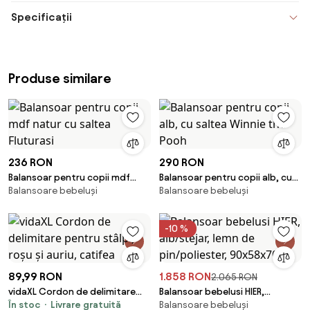
Specificații
Produse similare
236 RON
290 RON
Balansoar pentru copii mdf
Balansoar pentru copii alb, cu
Balansoare bebeluși
Balansoare bebeluși
natur cu saltea Fluturasi
saltea Winnie the Pooh
-10 %
89,99 RON
1.858 RON
2.065 RON
vidaXL Cordon de delimitare
Balansoar bebelusi HIER,
În stoc
Livrare gratuită
Balansoare bebeluși
pentru stâlpi, roșu și auriu,
alb/stejar, lemn de