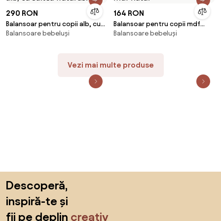
290 RON
164 RON
Balansoar pentru copii alb, cu
Balansoar pentru copii mdf
Balansoare bebeluși
Balansoare bebeluși
saltea fluturasi
natur
Vezi mai multe produse
Sari peste subsol, revino la începutul paginii
Descoperă,
inspiră-te și
fii pe deplin
creativ