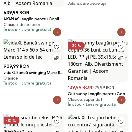
Balansoare bebeluși
natur
439,99 RON
AIYAPLAY Leagăn pentru Copii
Clasice, de exterior
cu Copertină Reglabilă și
În stoc
Livrare gratuită
Centură de Siguranță,
120x112x75 cm, Alb | Aosom
Romania
-39 %
909,99 RON
vidaXL Bancă swinging Maro 114
Clasice
x 60 x 64 cm Lemn solid de tec
În stoc
Livrare gratuită
139,99 RON
229,99 RON
Outsunny Leagăn pentru Copii
Clasice, supendat
9-36 Luni, cu Lumini LED, PP și PE,
În stoc
Livrare gratuită
39x16.5x120-180cm, Alb,
Divertisment Garantat | Aosom
Romania
-10 %