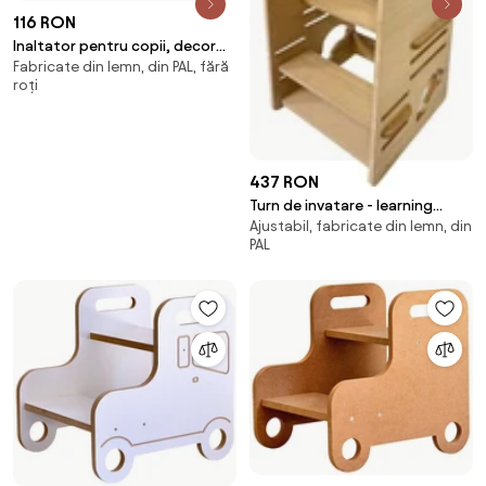
116 RON
Inaltator pentru copii, decor
Fabricate din lemn, din PAL, fără
fluturas
roți
437 RON
Turn de invatare - learning
Ajustabil, fabricate din lemn, din
tower mdf furniruit nuanta
PAL
stejar masinuta