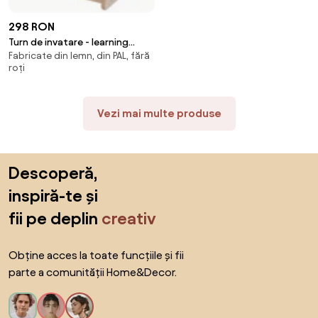
298 RON
Turn de invatare - learning
Fabricate din lemn, din PAL, fără
tower alb masinuta
roți
Vezi mai multe produse
Sari peste subsol, revino la începutul paginii
Descoperă,
inspiră-te și
fii pe deplin
creativ
Obține acces la toate funcțiile și fii
parte a comunității Home&Decor.