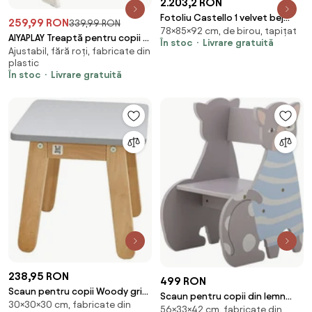
2.203,2 RON
Fotoliu Castello 1 velvet bej
259,99 RON
339,99 RON
78×85×92 cm, de birou, tapițat
Blu28/wenge
AIYAPLAY Treaptă pentru copii 3
În stoc
Livrare gratuită
Ajustabil, fără roți, fabricate din
trepte, scări de bucătărie
plastic
pentru copii, pliabilă, înălțime
În stoc
Livrare gratuită
ajustabilă de la 2 la 3 trepte, gri
| Aosom Romania
238,95 RON
499 RON
Scaun pentru copii Woody gri
Scaun pentru copii din lemn
30×30×30 cm, fabricate din
H30 cm
56×33×42 cm, fabricate din
masiv, gri, în formă de pisică, cu