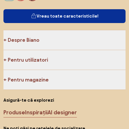
Vreau toate caracteristicile!
Despre Biano
Pentru utilizatori
Pentru magazine
Asigură-te că explorezi
Produse
Inspirații
AI designer
Ne poți găsi pe rețelele de socializare