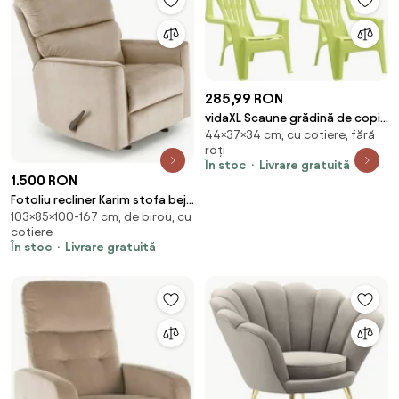
285,99 RON
vidaXL Scaune grădină de copii
44×37×34 cm, cu cotiere, fără
2 buc. verde 37x34x44 cm PP
roți
aspect lemn
În stoc
Livrare gratuită
1.500 RON
Fotoliu recliner Karim stofa bej
103×85×100-167 cm, de birou, cu
H103 cm
cotiere
În stoc
Livrare gratuită