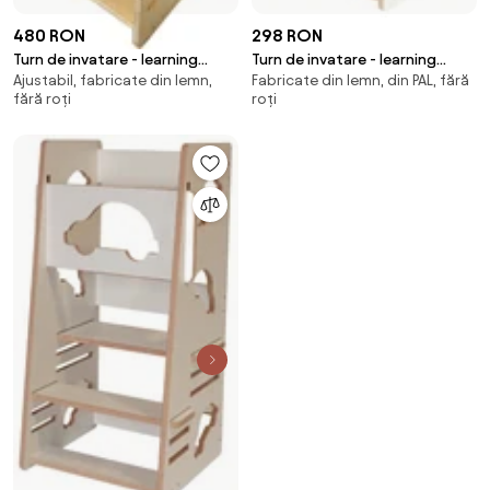
480 RON
298 RON
Turn de invatare - learning
Turn de invatare - learning
Ajustabil, fabricate din lemn,
Fabricate din lemn, din PAL, fără
tower lemn de pin masinuta
tower alb fluturasi
fără roți
roți