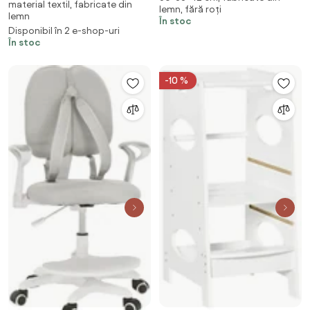
material textil, fabricate din
lemn, fără roți
detalii albastre și albe, „Mille",
lemn
În stoc
42 x 33 x 56 cm
Disponibil în 2 e-shop-uri
În stoc
-10 %