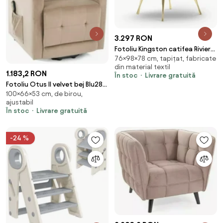
3.297 RON
Fotoliu Kingston catifea Riviera
76×98×78 cm, tapițat, fabricate
H76 cm
din material textil
1.183,2 RON
În stoc
Livrare gratuită
Fotoliu Otus II velvet bej Blu28
100×66×53 cm, de birou,
H100 cm
ajustabil
În stoc
Livrare gratuită
-24 %