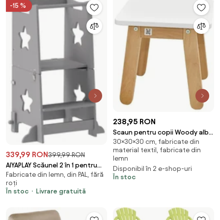
Romania
-15 %
238,95 RON
Scaun pentru copii Woody alb
30×30×30 cm, fabricate din
H30 cm
material textil, fabricate din
339,99 RON
399,99 RON
lemn
AIYAPLAY Scăunel 2 în 1 pentru
Disponibil în 2 e-shop-uri
Fabricate din lemn, din PAL, fără
Copii cu Bară de Siguranță
În stoc
roți
pentru Bucătărie, Baie, Alb |
În stoc
Livrare gratuită
Aosom Romania