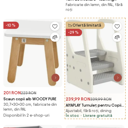
Fabricate din lemn, din PAL, fără
tower alb fluturasi
roți
-10 %
Ofertă limitată
-29 %
201 RON
223 RON
239,99 RON
Scaun copii alb WOODY PURE
339,99 RON
30,7×30×30 cm, fabricate din
AIYAPLAY Turnuleț pentru Copii
lemn, din PAL
Ajustabil, fără roți, dining
2-5 Ani cu 3 Trepte Reglabile și
Disponibil în 2 e-shop-uri
În stoc
Livrare gratuită
Tălpi Antiderapante,
43x42x65,5 cm, Gri | Aosom