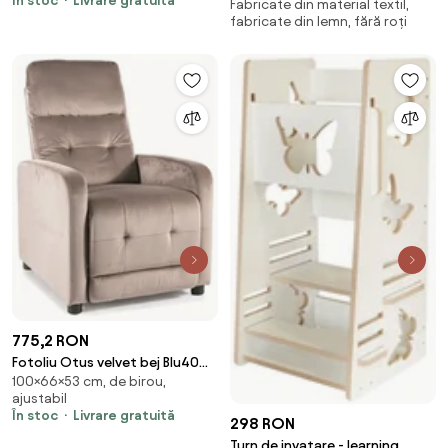
În stoc
Livrare gratuită
Fabricate din material textil,
urcare reglabila antiderapanta
fabricate din lemn, fără roți
si Balustrade de Protectie,
775,2 RON
Fotoliu Otus velvet bej Blu40
100×66×53 cm, de birou,
H100 cm
ajustabil
În stoc
Livrare gratuită
298 RON
Turn de invatare - learning