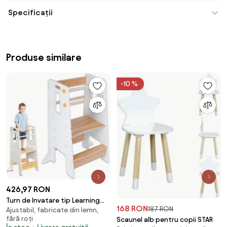
Specificații
Produse similare
-10 %
426,97 RON
Turn de Invatare tip Learning
168 RON
187 RON
Ajustabil, fabricate din lemn,
tower pentru Copii Suporto,
fără roți
Scaunel alb pentru copii STAR
Rol de Inaltator cu Treapta de