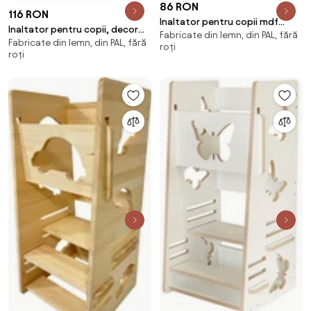
86 RON
116 RON
Inaltator pentru copii mdf
Inaltator pentru copii, decor
Fabricate din lemn, din PAL, fără
natur
Fabricate din lemn, din PAL, fără
masinuta
roți
roți