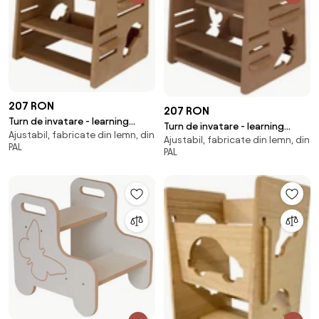
207 RON
207 RON
Turn de invatare - learning
Turn de invatare - learning
Ajustabil, fabricate din lemn, din
tower natur masinuta
Ajustabil, fabricate din lemn, din
tower natur fluturasi
PAL
PAL