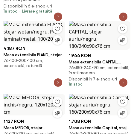
MEDOR
Disponibil în 6 e-shop-uri
În stoc
Livrare gratuită
4.187 RON
Masa extensibila ELAND, stejar
1.966 RON
76×100-200×100 cm,
wotan/negru, PAL
Masa extensibila CAPITAL,
extensibilă, rotundă
laminat/metal, 100/200
76×180-240×90 cm, extensibilă,
stejar auriu/negru,
în stil modern
180/240x90x76 cm
Disponibil în 7 e-shop-uri
În stoc
1.137 RON
1.708 RON
Masa MEDOR, stejar
Masa extensibila Capital, stejar
76×120×120 cm, extensibilă,
76×160-200×90 cm, extensibilă,
inchis/negru, 120x120x76 cm
auriu/negru, 160/200x90x76