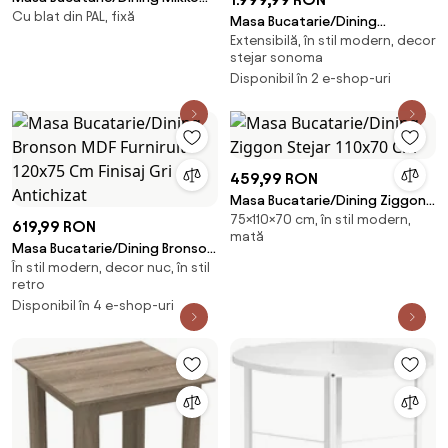
Cu blat din PAL, fixă
Alba 80x80 Cm
Masa Bucatarie/Dining
Extensibilă, în stil modern, decor
Extensibila Fracesco MDF Stejar
stejar sonoma
100-140x100Cm
Disponibil în 2 e-shop-uri
459,99 RON
Masa Bucatarie/Dining Ziggon
75×110×70 cm, în stil modern,
Stejar 110x70 Cm
619,99 RON
mată
Masa Bucatarie/Dining Bronson
În stil modern, decor nuc, în stil
MDF Furniruit 120x75 Cm Finisaj
retro
Gri Antichizat
Disponibil în 4 e-shop-uri