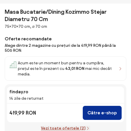
Masa Bucatarie/Dining Kozimmo Stejar
Diametru 70 Cm
Dimensiuni
75×70×70 cm, ⌀ 70 cm
Oferte recomandate
Alege dintre 2 magazine cu prețuri de la 419,99 RON până la
506 RON:
Acum este un moment bun pentru a cumpăra,
prețul este în prezent cu
43,01 RON
mai mic decât
media.
finday.ro
14 zile de returnat
419,99 RON
Către e-shop
Vezi toate ofertele (2)