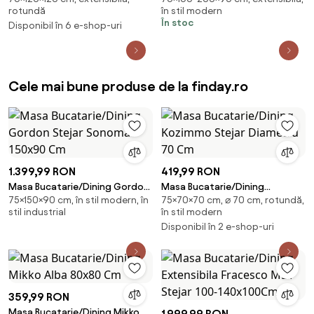
rotundă
în stil modern
cm
În stoc
Disponibil în 6 e-shop-uri
Cele mai bune produse de la finday.ro
1.399,99 RON
419,99 RON
Masa Bucatarie/Dining Gordon
Masa Bucatarie/Dining
75×150×90 cm, în stil modern, în
75×70×70 cm, ⌀ 70 cm, rotundă,
Stejar Sonoma 150x90 Cm
Kozimmo Stejar Diametru 70
stil industrial
în stil modern
Cm
Disponibil în 2 e-shop-uri
359,99 RON
Masa Bucatarie/Dining Mikko
1.999,99 RON