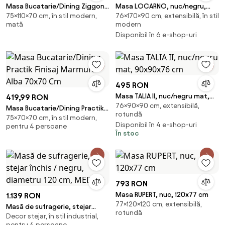
Masa Bucatarie/Dining Ziggon
Masa LOCARNO, nuc/negru,
75×110×70 cm, în stil modern,
76×170×90 cm, extensibilă, în stil
Stejar 110x70 Cm
170x90x76 cm
mată
modern
Disponibil în 6 e-shop-uri
495 RON
Masa TALIA II, nuc/negru mat,
419,99 RON
76×90×90 cm, extensibilă,
90x90x76 cm
Masa Bucatarie/Dining Practik
rotundă
75×70×70 cm, în stil modern,
Finisaj Marmura Alba 70x70 Cm
Disponibil în 4 e-shop-uri
pentru 4 persoane
În stoc
793 RON
Masa RUPERT, nuc, 120x77 cm
1.139 RON
77×120×120 cm, extensibilă,
Masă de sufragerie, stejar
rotundă
Decor stejar, în stil industrial,
închis / negru, diametru 120 cm,
pentru 4 persoane