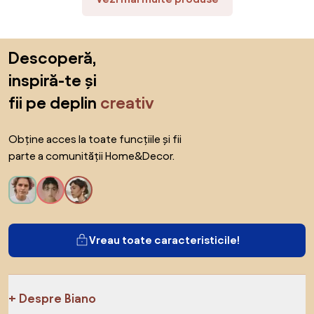
Sari peste subsol, revino la începutul paginii
Descoperă,
inspiră-te și
fii pe deplin
creativ
Obține acces la toate funcțiile și fii
parte a comunității Home&Decor.
Vreau toate caracteristicile!
Despre Biano