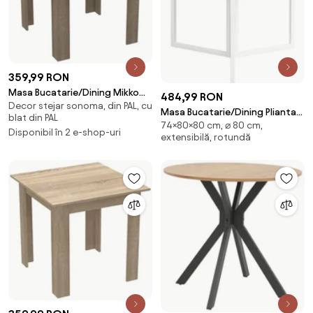
359,99 RON
Masa Bucatarie/Dining Mikko
484,99 RON
Decor stejar sonoma, din PAL, cu
Stejar Trufa 80x80 Cm
Masa Bucatarie/Dining Plianta
blat din PAL
74×80×80 cm, ⌀ 80 cm,
Rotunda Tannys PAL Alb
Disponibil în 2 e-shop-uri
extensibilă, rotundă
,Diametru 80 Cm