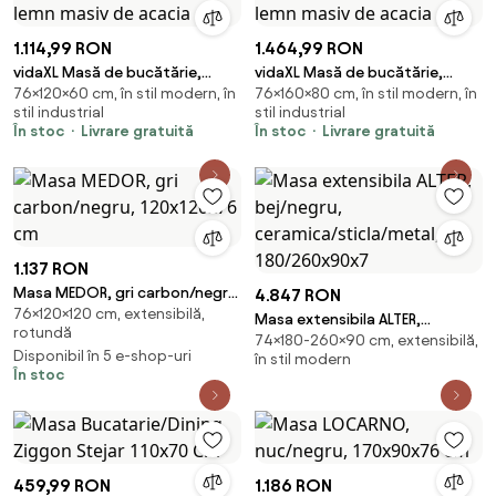
1.114,99 RON
1.464,99 RON
vidaXL Masă de bucătărie,
vidaXL Masă de bucătărie,
76×120×60 cm, în stil modern, în
76×160×80 cm, în stil modern, în
120x60x76 cm, lemn masiv de
160x80x76 cm, lemn masiv de
stil industrial
stil industrial
acacia
acacia
În stoc
Livrare gratuită
În stoc
Livrare gratuită
1.137 RON
Masa MEDOR, gri carbon/negru,
4.847 RON
76×120×120 cm, extensibilă,
120x120x76 cm
Masa extensibila ALTER,
rotundă
74×180-260×90 cm, extensibilă,
bej/negru,
Disponibil în 5 e-shop-uri
în stil modern
ceramica/sticla/metal,
În stoc
180/260x90x7
459,99 RON
1.186 RON