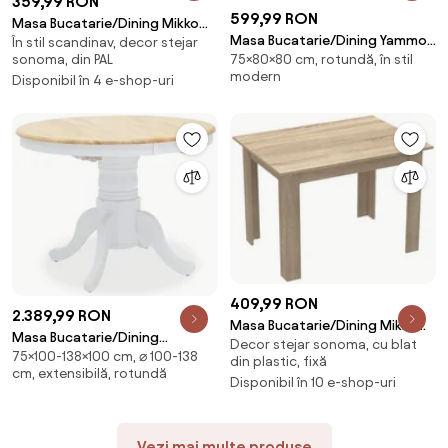
359,99 RON
599,99 RON
Masa Bucatarie/Dining Mikko
Masa Bucatarie/Dining Yammos
În stil scandinav, decor stejar
Stejar Sonoma 80x80 Cm
75×80×80 cm, rotundă, în stil
sonoma, din PAL
MDF Stejar Diamentru 80 Cm
modern
Picioare Negre
Disponibil în 4 e-shop-uri
409,99 RON
2.389,99 RON
Masa Bucatarie/Dining Mikko
Masa Bucatarie/Dining
Decor stejar sonoma, cu blat
Stejar Sonoma 110x80 Cm
75×100-138×100 cm, ⌀ 100-138
Extensibila Lirma Din Lemn De
din plastic, fixă
cm, extensibilă, rotundă
Arbore De Cauciuc Finisaj Alb-
Disponibil în 10 e-shop-uri
Stejar 100-138x75 Cm
Vezi mai multe produse