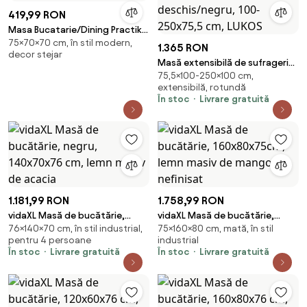
419,99 RON
Masa Bucatarie/Dining Practik
75×70×70 cm, în stil modern,
Stejar 70x70 Cm
1.365 RON
decor stejar
Masă extensibilă de sufragerie,
75,5×100-250×100 cm,
stejar deschis/negru, 100-
extensibilă, rotundă
250x75,5 cm, LUKOS
În stoc
Livrare gratuită
1.181,99 RON
1.758,99 RON
vidaXL Masă de bucătărie,
vidaXL Masă de bucătărie,
76×140×70 cm, în stil industrial,
75×160×80 cm, mată, în stil
negru, 140x70x76 cm, lemn
160x80x75cm, lemn masiv de
pentru 4 persoane
industrial
masiv de acacia
mango nefinisat
În stoc
Livrare gratuită
În stoc
Livrare gratuită