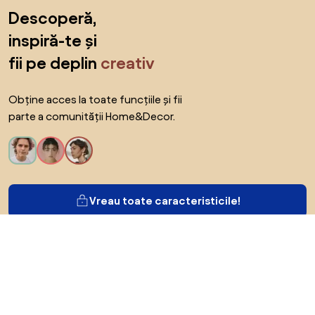
Sari peste subsol, revino la începutul paginii
Descoperă,
inspiră-te și
fii pe deplin
creativ
Obține acces la toate funcțiile și fii
parte a comunității Home&Decor.
Vreau toate caracteristicile!
Despre Biano
Pentru utilizatori