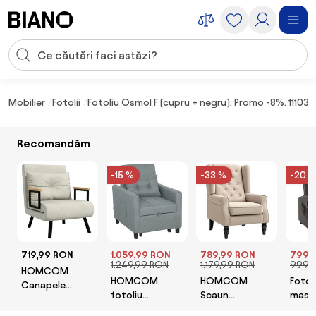
Sari peste navigare, accesează conținutul
Introducerea căutării
Sari peste conținut, mergi la subsol
Mobilier
Fotolii
Fotoliu Osmol F (cupru + negru). Promo -8%. 11103
Recomandăm
-15 %
-33 %
-20 
719,99 RON
1.059,99 RON
789,99 RON
799,
1.249,99 RON
1.179,99 RON
999,
HOMCOM
HOMCOM
HOMCOM
Fotol
Canapele
fotoliu
Scaun
masa
Extensibile
transformabil |
Decorativ
HOMC
Individuală Alb