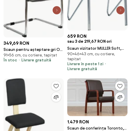
659 RON
sau 3 de 219,67 RON ori
349,69 RON
Scaun vizitator MULLER Soft,
Scaun pentru așteptare gri OFF
90×46×43 cm, cu cotiere,
Wenge piele ecologica
91×56 cm, cu cotiere, tapițat
835 din piele ecologică și cadru
tapițat
În stoc
Livrare gratuită
metalic cromat cu brațe
Livrare în peste 1 zi
Livrare gratuită
1.479 RON
Scaun de conferința Toronto,