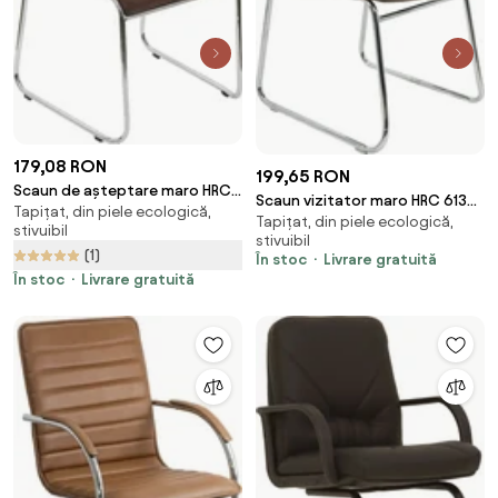
179,08 RON
199,65 RON
Scaun de așteptare maro HRC
Scaun vizitator maro HRC 613
Tapițat, din piele ecologică,
608 din piele ecologică și
Tapițat, din piele ecologică,
din piele ecologică și cadru
stivuibil
aspect modern
stivuibil
cromat
(1)
În stoc
Livrare gratuită
În stoc
Livrare gratuită