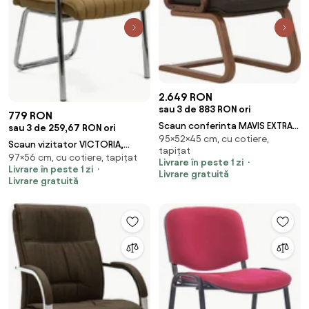
2.649 RON
sau 3 de 883 RON ori
779 RON
Scaun conferinta MAVIS EXTRA
sau 3 de 259,67 RON ori
95×52×45 cm, cu cotiere,
CF, Negru piele naturala
Scaun vizitator VICTORIA,
tapițat
97×56 cm, cu cotiere, tapițat
cadru cromat, piele ecologica,
Livrare în peste 1 zi
Livrare în peste 1 zi
Bej
Livrare gratuită
Livrare gratuită