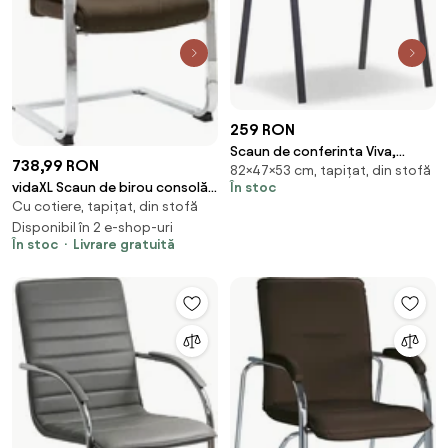
259 RON
Scaun de conferinta Viva,
738,99 RON
82×47×53 cm, tapițat, din stofă
picioare negre, rosu
În stoc
vidaXL Scaun de birou consolă,
Cu cotiere, tapițat, din stofă
maro, material textil
Disponibil în 2 e-shop-uri
În stoc
Livrare gratuită