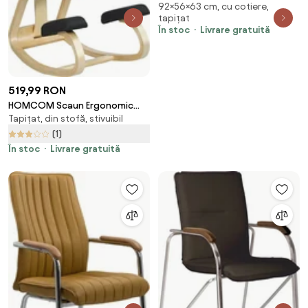
92×56×63 cm, cu cotiere,
56x63x92cm, Maro Maro
tapițat
În stoc
Livrare gratuită
519,99 RON
HOMCOM Scaun Ergonomic
Tapițat, din stofă, stivuibil
pentru Genunchi din Țesătură
cu Aspect de In și Lemn de
(1)
Mesteacăn, Negru | Aosom
În stoc
Livrare gratuită
Romania