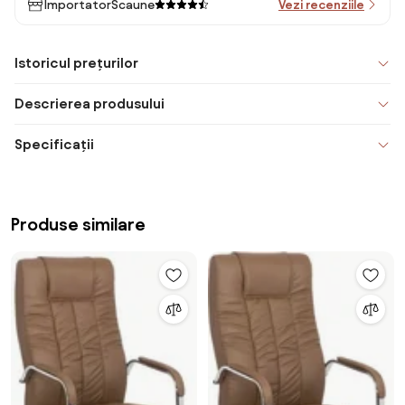
ImportatorScaune
Vezi recenziile
Istoricul prețurilor
Descrierea produsului
Specificații
Produse similare