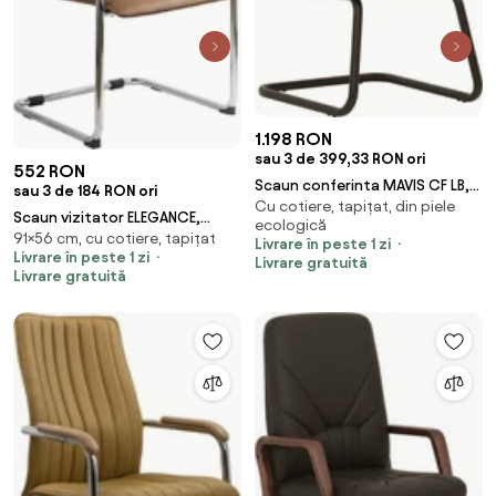
1.198 RON
sau 3 de 399,33 RON ori
552 RON
Scaun conferinta MAVIS CF LB,
sau 3 de 184 RON ori
Cu cotiere, tapițat, din piele
Negru piele ecologica
Scaun vizitator ELEGANCE,
ecologică
91×56 cm, cu cotiere, tapițat
cadru cromat, piele ecologica,
Livrare în peste 1 zi
Livrare în peste 1 zi
Maro
Livrare gratuită
Livrare gratuită