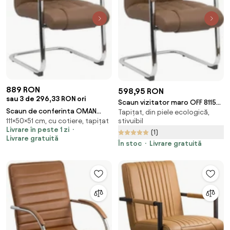
889 RON
598,95 RON
sau 3 de 296,33 RON ori
Scaun vizitator maro OFF 8115
Scaun de conferinta OMAN
Tapițat, din piele ecologică,
din piele ecologică și cadru
stivuibil
111×50×51 cm, cu cotiere, tapițat
piele ecologica, Wenge
cromat tip sanie
Livrare în peste 1 zi
(1)
Livrare gratuită
În stoc
Livrare gratuită