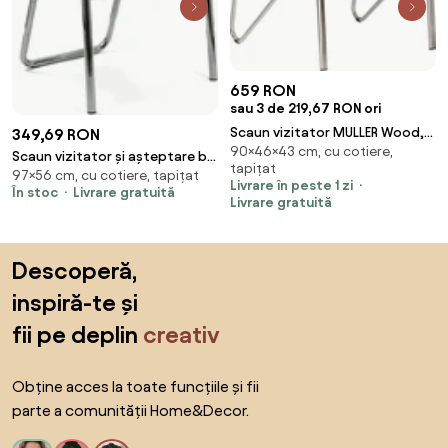
659 RON
sau 3 de 219,67 RON ori
Scaun vizitator MULLER Wood,
349,69 RON
90×46×43 cm, cu cotiere,
Wenge piele ecologica
Scaun vizitator și așteptare bej
tapițat
97×56 cm, cu cotiere, tapițat
HRC 614 din piele ecologică și
Livrare în peste 1 zi
În stoc
Livrare gratuită
cadru cromat
Livrare gratuită
Sari peste subsol, revino la începutul paginii
Descoperă,
inspiră-te și
fii pe deplin
creativ
Obține acces la toate funcțiile și fii
parte a comunității Home&Decor.