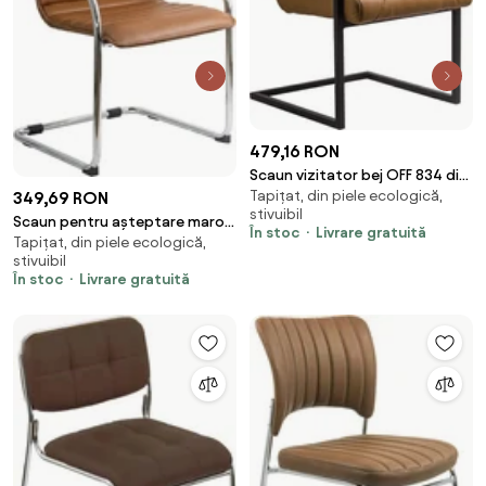
479,16 RON
Scaun vizitator bej OFF 834 din
Tapițat, din piele ecologică,
piele ecologică cu cadru
349,69 RON
stivuibil
metalic și mânere tapițate
Scaun pentru așteptare maro
În stoc
Livrare gratuită
Tapițat, din piele ecologică,
OFF 835 din piele ecologică și
stivuibil
cadru metalic cromat cu brațe
În stoc
Livrare gratuită