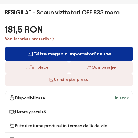
RESIGILAT - Scaun vizitatori OFF 833 maro
181,5 RON
Vezi istoricul prețurilor
Către magazin ImportatorScaune
Îmi place
Comparaţie
Urmărește prețul
Disponibilitate
În stoc
Livrare gratuită
Puteți returna produsul în termen de 14 de zile.