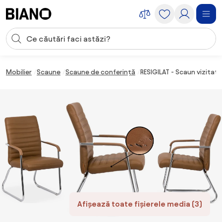
Sari peste navigare, accesează conținutul
Introducerea căutării
Sari peste conținut, mergi la subsol
Mobilier
Scaune
Scaune de conferință
RESIGILAT - Scaun vizitat
Afișează toate fișierele media (3)