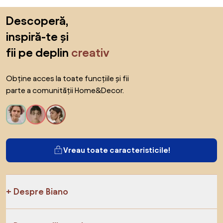
Sari peste subsol, revino la începutul paginii
Descoperă,
inspiră-te și
fii pe deplin
creativ
Obține acces la toate funcțiile și fii
parte a comunității Home&Decor.
Vreau toate caracteristicile!
Despre Biano