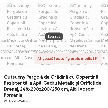
Exterior, 298 x
x 3 m
213 x 222 cm |
Aosom Romania
Epuizat
Afișează toate fișierele media (9)
Outsunny Pergolă de Grădină cu Copertină
Rezistentă la Apă, Cadru Metalic și Orificii de
Drenaj, 248x298x200/250 cm, Alb | Aosom
Romania
Dimensiuni
250×298×248 cm