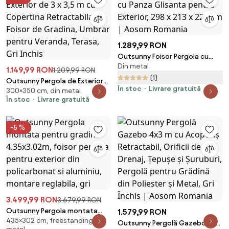
1.289,99 RON
Outsunny Foisor Pergola cu
Din metal
Panza Glisanta pentru Exterior,
1.149,99 RON
1.209,99 RON
298 x 213 x 222 cm | Aosom
(1)
Outsunny Pergola de Exterior
Romania
În stoc
Livrare gratuită
300×350 cm, din metal
de 3 x 3,5 m cu Copertina
În stoc
Livrare gratuită
Retractabila, Foisor de Gradina,
Umbrar pentru Veranda, Terasa,
Gri Inchis
-5 %
3.499,99 RON
3.679,99 RON
Outsunny Pergola montata
1.579,99 RON
435×302 cm, freestanding, din
pentru gradina 4.35x3.02m,
Outsunny Pergolă Gazebo 4x3