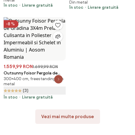
metal
foisor pergola pentru exterior
Din metal
m cu Acoperiș Retractabil,
În stoc
Livrare gratuită
din policarbonat si aluminiu,
În stoc
Livrare gratuită
Orificii de Drenaj, Țepușe și
montare reglabila, gri
Șuruburi, Pergolă pentru
Grădină din Poliester și Metal,
-8 %
Gri Închis | Aosom Romania
1.559,99 RON
1.699,99 RON
Outsunny Foisor Pergola de
300×400 cm, freestanding, din
Gradina 3X4m Prelata
metal
Culisanta in Poliester
(3)
Impermeabil si Schelet in
Aluminiu | Aosom Romania
În stoc
Livrare gratuită
Vezi mai multe produse