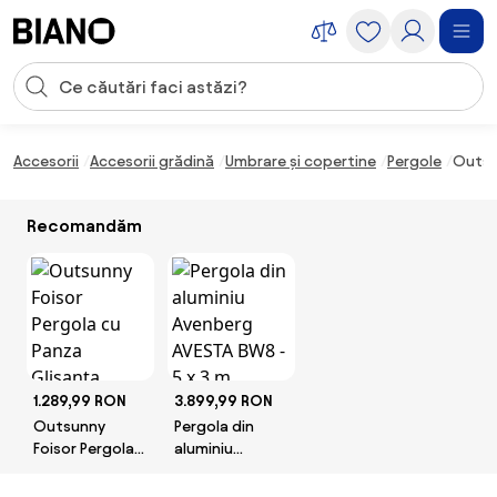
Sari peste navigare, accesează conținutul
Introducerea căutării
Sari peste conținut, mergi la subsol
Accesorii
Accesorii grădină
Umbrare și copertine
Pergole
Outsu
Recomandăm
1.289,99 RON
3.899,99 RON
Outsunny
Pergola din
Foisor Pergola
aluminiu
cu Panza
Avenberg
Glisanta pentru
AVESTA BW8 - 5