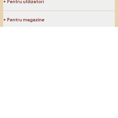
Pentru utilizatori
Pentru magazine
Asigură-te că explorezi
Produse
Inspirații
AI designer
Ne poți găsi pe rețelele de socializare
Cookie-uri
Politica de confidențialitate
Termeni de utilizare
Alege țara
© 2026 Biano s.r.o.