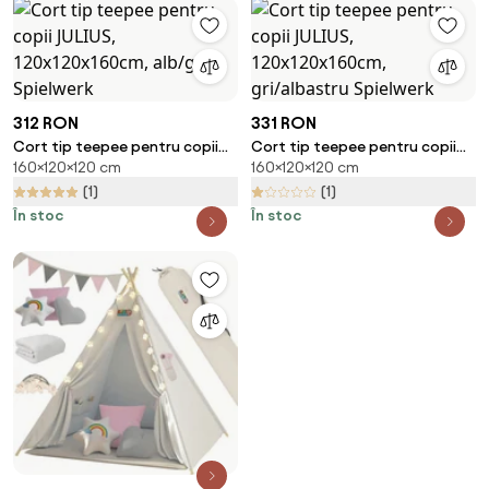
312 RON
331 RON
Cort tip teepee pentru copii
Cort tip teepee pentru copii
160×120×120 cm
160×120×120 cm
JULIUS, 120x120x160cm, alb/gri
JULIUS, 120x120x160cm,
Spielwerk
gri/albastru Spielwerk
(1)
(1)
În stoc
În stoc