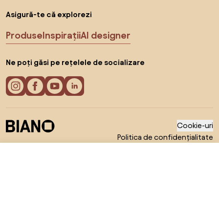
Asigură-te că explorezi
Produse
Inspirații
AI designer
Ne poți găsi pe rețelele de socializare
Cookie-uri
Politica de confidențialitate
Termeni de utilizare
Alege țara
© 2026 Biano s.r.o.
331 RON
Către magazin