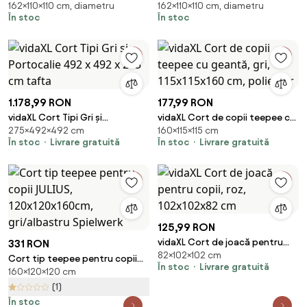
162×110×110 cm, diametru
162×110×110 cm, diametru
albastru / gri, fără accesorii
bej, fără accesorii
În stoc
În stoc
1.178,99 RON
177,99 RON
vidaXL Cort Tipi Gri și
vidaXL Cort de copii teepee cu
275×492×492 cm
160×115×115 cm
Portocalie 492 x 492 x 275 cm
geantă, gri, 115x115x160 cm,
În stoc
Livrare gratuită
În stoc
Livrare gratuită
tafta
poliester
125,99 RON
vidaXL Cort de joacă pentru
331 RON
82×102×102 cm
copii, roz, 102x102x82 cm
Cort tip teepee pentru copii
În stoc
Livrare gratuită
160×120×120 cm
JULIUS, 120x120x160cm,
gri/albastru Spielwerk
(1)
În stoc