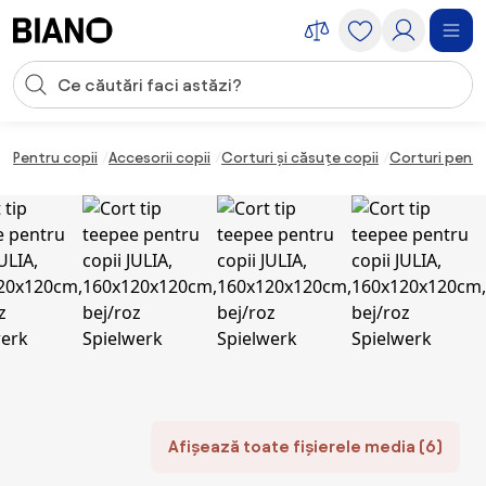
Sari peste navigare, accesează conținutul
Introducerea căutării
Sari peste conținut, mergi la subsol
Pentru copii
Accesorii copii
Corturi și căsuțe copii
Corturi pentr
Afișează toate fișierele media (6)