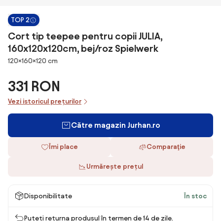
TOP 2
Cort tip teepee pentru copii JULIA,
160x120x120cm, bej/roz Spielwerk
Dimensiuni
120×160×120 cm
331 RON
Vezi istoricul prețurilor
Către magazin Jurhan.ro
Îmi place
Comparaţie
Urmărește prețul
Disponibilitate
În stoc
Puteți returna produsul în termen de 14 de zile.