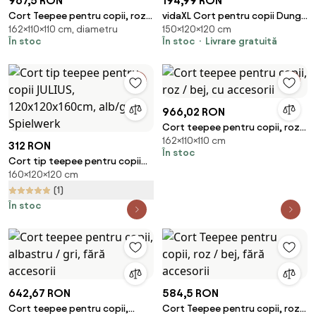
967,5 RON
194,99 RON
Cort Teepee pentru copii, roz /
vidaXL Cort pentru copii Dungi
162×110×110 cm, diametru
150×120×120 cm
bej, cu accesorii + steag
Gri și alb 120 x 120 x 150 cm
În stoc
În stoc
Livrare gratuită
966,02 RON
Cort teepee pentru copii, roz /
162×110×110 cm
bej, cu accesorii
312 RON
În stoc
Cort tip teepee pentru copii
160×120×120 cm
JULIUS, 120x120x160cm, alb/gri
Spielwerk
(1)
În stoc
642,67 RON
584,5 RON
Cort teepee pentru copii,
Cort Teepee pentru copii, roz /