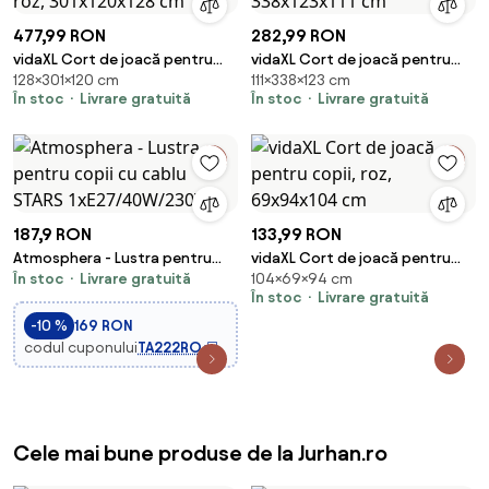
477,99 RON
282,99 RON
vidaXL Cort de joacă pentru
vidaXL Cort de joacă pentru
128×301×120 cm
111×338×123 cm
copii cu 250 bile, roz,
copii, multicolor, 338x123x111 cm
În stoc
Livrare gratuită
În stoc
Livrare gratuită
301x120x128 cm
187,9 RON
133,99 RON
Atmosphera - Lustra pentru
vidaXL Cort de joacă pentru
În stoc
Livrare gratuită
104×69×94 cm
copii cu cablu STARS
copii, roz, 69x94x104 cm
În stoc
Livrare gratuită
1xE27/40W/230V
-10 %
169 RON
codul cuponului
TA222RO
Cele mai bune produse de la Jurhan.ro