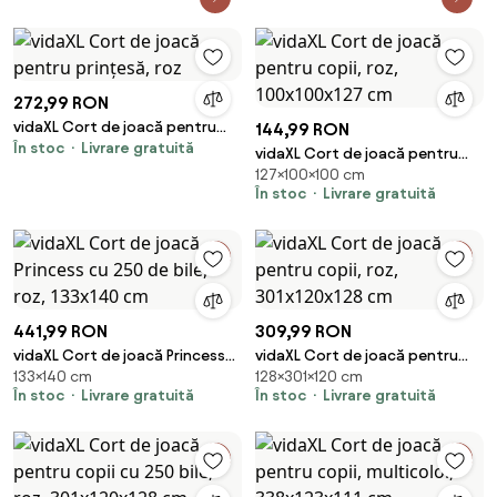
272,99 RON
vidaXL Cort de joacă pentru
144,99 RON
În stoc
Livrare gratuită
prințesă, roz
vidaXL Cort de joacă pentru
127×100×100 cm
copii, roz, 100x100x127 cm
În stoc
Livrare gratuită
441,99 RON
309,99 RON
vidaXL Cort de joacă Princess
vidaXL Cort de joacă pentru
133×140 cm
128×301×120 cm
cu 250 de bile, roz, 133x140 cm
copii, roz, 301x120x128 cm
În stoc
Livrare gratuită
În stoc
Livrare gratuită