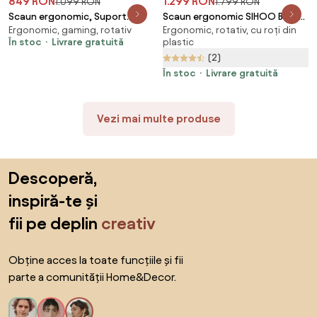
849 RON
1.299 RON
1.099 RON
1.799 RON
Scaun ergonomic, Suport
Scaun ergonomic SIHOO B100-
Ergonomic, gaming, rotativ
Ergonomic, rotativ, cu roți din
Lombar 3 Zone Dinamice,
PRO, cotiere 4D, tetiera 3D,
În stoc
Livrare gratuită
plastic
Spătar ajustabil pe inaltime,
mecanism multifunctional
(2)
cotiere 3D, tetiera 3D, suport
inclinare/blocare, suport
pentru picioare, umeras,
picioare, pivotant, Mesh, Gri
În stoc
Livrare gratuită
pivotant, Mesh, Negru
Vezi mai multe produse
Sari peste subsol, revino la începutul paginii
Descoperă,
inspiră-te și
fii pe deplin
creativ
Obține acces la toate funcțiile și fii
parte a comunității Home&Decor.