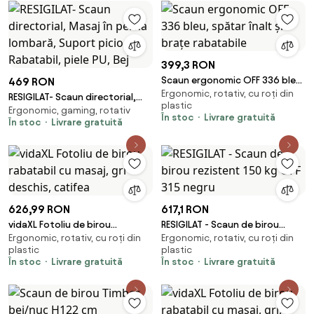
399,3 RON
Scaun ergonomic OFF 336 bleu,
469 RON
Ergonomic, rotativ, cu roți din
spătar înalt și brațe rabatabile
RESIGILAT- Scaun directorial,
plastic
Ergonomic, gaming, rotativ
Masaj în perna lombară, Suport
În stoc
Livrare gratuită
În stoc
Livrare gratuită
picioare, Rabatabil, piele PU, Bej
626,99 RON
617,1 RON
vidaXL Fotoliu de birou
RESIGILAT - Scaun de birou
Ergonomic, rotativ, cu roți din
Ergonomic, rotativ, cu roți din
rabatabil cu masaj, gri deschis,
rezistent 150 kg OFF 315 negru
plastic
plastic
catifea
În stoc
Livrare gratuită
În stoc
Livrare gratuită