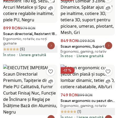
899 RON
979 RON
Scaun directorial, Rezistent 180
Ergonomic, rotativ, cu roți
kg, Sezut cu Arcuri Metalice și
849 RON
1.099 RON
gumate
Spumă, cotiere reglabile
Scaun ergonomic, Suport
(5)
inaltime, piele PU, Negru
Ergonomic, gaming, rotativ
Lombar 3 Zone Dinamice,
În stoc
Livrare gratuită
În stoc
Livrare gratuită
Spătar ajustabil pe inaltime,
cotiere 3D, tetiera 3D, suport
pentru picioare, umeras,
-17 %
pivotant, Mesh, Gri
749 RON
899 RON
Scaun ergonomic cu șezut din
Ergonomic, gaming, rotativ
plasă și suport lombar dinamic,
tetiera 3D, cotiere rabatabile,
(1)
Alb/Gri
În stoc
Livrare gratuită