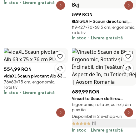
În stoc
Livrare gratuită
funcție șezlong, 90-180 grade,
piele ecologica, Alb
599 RON
RESIGILAT- Scaun directorial,
119-127×76×68,5 cm, ergonomic,
spatar inalt, suport pentru
rotativ
picioare, perna lombara
În stoc
Livrare gratuită
detasabila, spatar rabatabil,
captuseala groasa respirabila,
sustinere extra, piele eco
Premium, Bej
554,99 RON
vidaXL Scaun pivotant Alb 63 x
76×63×75 cm, ergonomic,
75 x 76 cm PU
rotativ
689,99 RON
În stoc
Livrare gratuită
Vinsetto Scaun de Birou
Ergonomic, rotativ, cu roți din
Ergonomic, Rotativ și Înclinabil,
plastic
din Țesătură cu Aspect de In,
Disponibil în 2 e-shop-uri
cu Tetieră, Bej | Aosom Romania
(1)
În stoc
Livrare gratuită