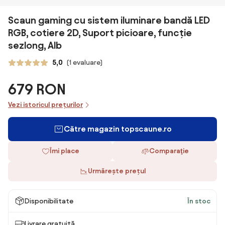
Scaun gaming cu sistem iluminare bandă LED
RGB, cotiere 2D, Suport picioare, funcție
sezlong, Alb
5,0
(1 evaluare)
679 RON
Vezi istoricul prețurilor
Către magazin topscaune.ro
Îmi place
Comparaţie
Urmărește prețul
Disponibilitate
În stoc
Livrare gratuită