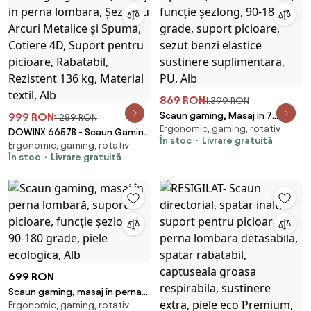
869 RON
1.399 RON
Scaun gaming, Masaj in 7
999 RON
1.289 RON
Ergonomic, gaming, rotativ
puncte, Boxe Bluetooth,
DOWINX 6657B - Scaun Gaming
În stoc
Livrare gratuită
funcție șezlong, 90-180 grade,
Ergonomic, gaming, rotativ
Ergonomic, Masaj in perna
În stoc
Livrare gratuită
suport picioare, sezut benzi
lombara, Șezut cu Arcuri
elastice sustinere
Metalice și Spumă, Cotiere 4D,
suplimentara, PU, Alb
Suport pentru picioare,
Rabatabil, Rezistent 136 kg,
Material textil, Alb
699 RON
Scaun gaming, masaj în perna
Ergonomic, gaming, rotativ
lombară, suport picioare,