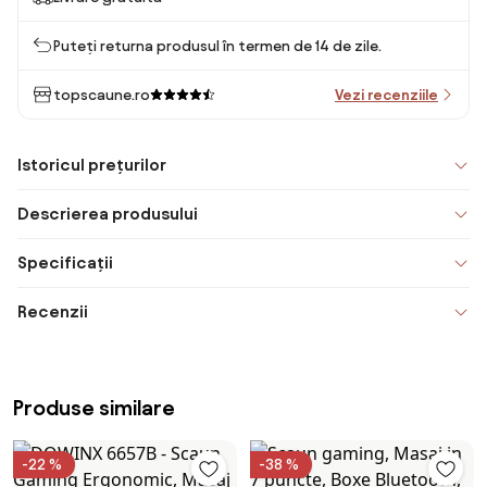
Puteți returna produsul în termen de 14 de zile.
topscaune.ro
Vezi recenziile
Istoricul prețurilor
Descrierea produsului
Specificații
Recenzii
Produse similare
-22 %
-38 %