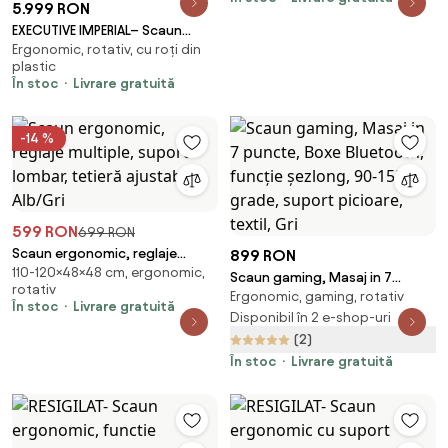
5.999 RON
EXECUTIVE IMPERIAL– Scaun
Ergonomic, rotativ, cu roți din
Directorial Premium, Tapițerie
plastic
din Piele PU Calitativă, Furnir
În stoc
Livrare gratuită
Curbat Finisaj Nuc, Funcție de
Înclinare și Reglaj pe Înălțime
Bază din Aluminiu, Negru
-14 %
599 RON
699 RON
Scaun ergonomic, reglaje
899 RON
110-120×48×48 cm, ergonomic,
multiple, suport lombar, tetieră
Scaun gaming, Masaj in 7
rotativ
ajustabilă, Alb/Gri
Ergonomic, gaming, rotativ
puncte, Boxe Bluetooth,
În stoc
Livrare gratuită
funcție șezlong, 90-155 grade,
Disponibil în 2 e-shop-uri
suport picioare, textil, Gri
(2)
În stoc
Livrare gratuită