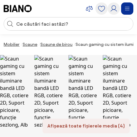
Sari peste navigare, accesează conținutul
Introducerea căutării
Sari peste conținut, mergi la subsol
Mobilier
Scaune
Scaune de birou
Scaun gaming cu sistem ilumina
Afișează toate fișierele media (4)