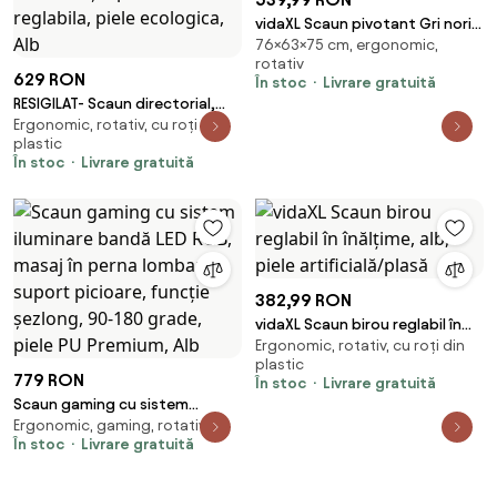
vidaXL Scaun pivotant Gri nori
76×63×75 cm, ergonomic,
63 x 75 x 76 cm țesătură
rotativ
629 RON
În stoc
Livrare gratuită
RESIGILAT- Scaun directorial,
Ergonomic, rotativ, cu roți din
Rezistent 150 kg, Sezut cu
plastic
Arcuri Metalice și Spumă,
În stoc
Livrare gratuită
inaltime reglabila, piele
ecologica, Alb
382,99 RON
vidaXL Scaun birou reglabil în
Ergonomic, rotativ, cu roți din
înălțime, alb, piele
plastic
artificială/plasă
779 RON
În stoc
Livrare gratuită
Scaun gaming cu sistem
Ergonomic, gaming, rotativ
iluminare bandă LED RGB, masaj
În stoc
Livrare gratuită
în perna lombară, suport
picioare, funcție șezlong, 90-
180 grade, piele PU Premium, Alb