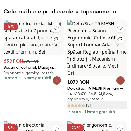
Cele mai bune produse de la topscaune.ro
-6 %
659 RON
699 RON
Scaun directorial, Masaj si
Ergonomic, gaming, rotativ
Incalzire in 7 puncte, spatar
În stoc
Livrare gratuită
rabatabil, suport pentru
1.079 RON
picioare, material textil
DeluxStar T9 MESH Premium –
premium, Bej
114-133×70×36,5-41,5 cm,
Scaun Ergonomic, Cotiere 6D,
ergonomic, rotativ
Suport Lombar Adaptiv, Spătar
(3)
Reglabil pe Înaltime în 5 poziții,
Mecanism Înclinare/Blocare,
În stoc
Livrare gratuită
Mesh, Gri
-8 %
-23 %