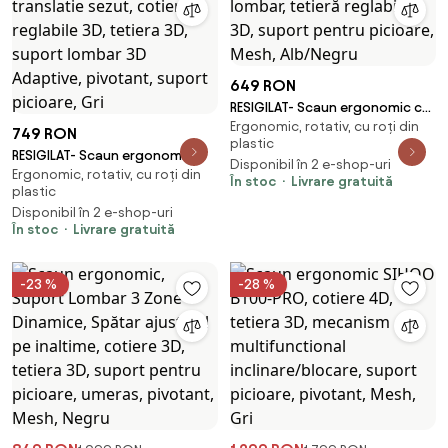
649 RON
RESIGILAT- Scaun ergonomic cu
Ergonomic, rotativ, cu roți din
suport lombar, tetieră reglabilă
749 RON
plastic
3D, suport pentru picioare,
RESIGILAT- Scaun ergonomic,
Disponibil în 2 e-shop-uri
Mesh, Alb/Negru
Ergonomic, rotativ, cu roți din
functie translatie sezut,
În stoc
Livrare gratuită
plastic
cotiere reglabile 3D, tetiera 3D,
Disponibil în 2 e-shop-uri
suport lombar 3D Adaptive,
În stoc
Livrare gratuită
pivotant, suport picioare, Gri
-23 %
-28 %