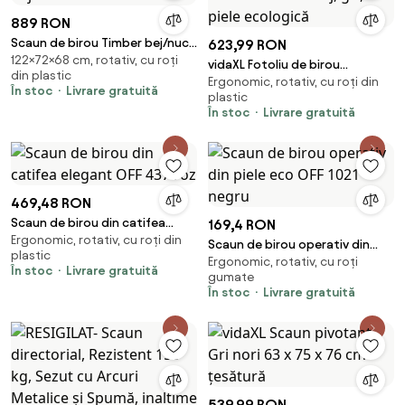
889 RON
Scaun de birou Timber bej/nuc
623,99 RON
122×72×68 cm, rotativ, cu roți
H122 cm
vidaXL Fotoliu de birou
din plastic
Ergonomic, rotativ, cu roți din
rabatabil cu masaj, gri, piele
În stoc
Livrare gratuită
plastic
ecologică
În stoc
Livrare gratuită
469,48 RON
Scaun de birou din catifea
169,4 RON
Ergonomic, rotativ, cu roți din
elegant OFF 437 roz
Scaun de birou operativ din
plastic
Ergonomic, rotativ, cu roți
piele eco OFF 1021 negru
În stoc
Livrare gratuită
gumate
În stoc
Livrare gratuită
539,99 RON