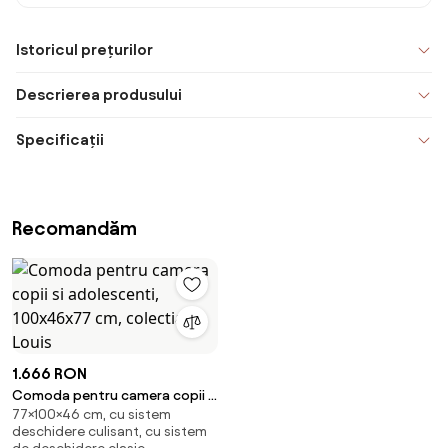
Istoricul prețurilor
Descrierea produsului
Specificații
Recomandăm
1.666 RON
Comoda pentru camera copii si
77×100×46 cm, cu sistem
adolescenti, 100x46x77 cm,
deschidere culisant, cu sistem
colectia Louis