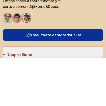
Obține acces la toate funcțiile și fii
parte a comunității Home&Decor.
Vreau toate caracteristicile!
Despre Biano
4.552,75 RON
Către magazin
Pentru utilizatori
Pentru magazine
Asigură-te că explorezi