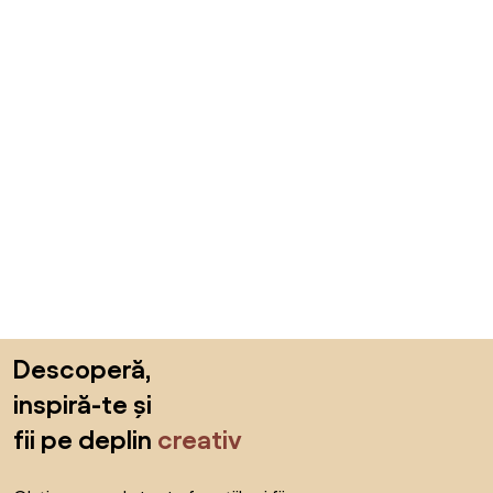
Sari peste subsol, revino la începutul paginii
Descoperă,
inspiră-te și
fii pe deplin
creativ