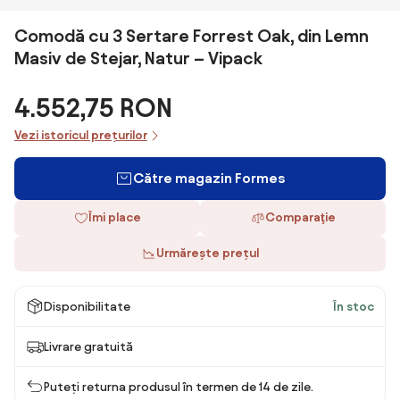
Comodă cu 3 Sertare Forrest Oak, din Lemn
Masiv de Stejar, Natur – Vipack
4.552,75 RON
Vezi istoricul prețurilor
Către magazin Formes
Îmi place
Comparaţie
Urmărește prețul
Disponibilitate
În stoc
Livrare gratuită
Puteți returna produsul în termen de 14 de zile.