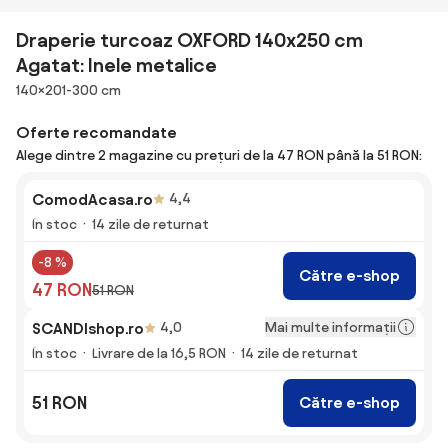
Draperie turcoaz OXFORD 140x250 cm
Agatat: Inele metalice
Dimensiuni
140×201-300 cm
Oferte recomandate
Alege dintre 2 magazine cu prețuri de la 47 RON până la 51 RON:
ComodAcasa.ro
4,4
În stoc
14 zile de returnat
-8 %
Către e-shop
47 RON
51 RON
Mai multe informații
SCANDIshop.ro
4,0
În stoc
Livrare de la 16,5 RON
14 zile de returnat
51 RON
Către e-shop