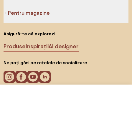
Pentru magazine
Asigură-te că explorezi
Produse
Inspirații
AI designer
Ne poți găsi pe rețelele de socializare
De la 47 RON
Arată ofertele
în magazinele online 2
Cookie-uri
Politica de confidențialitate
Termeni de utilizare
Alege țara
© 2026 Biano s.r.o.