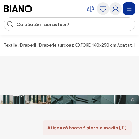
Sari peste navigare, accesează conținutul
Introducerea căutării
Sari peste conținut, mergi la subsol
Textile
Draperii
Draperie turcoaz OXFORD 140x250 cm Agatat: Ine
Afișează toate fișierele media (11)