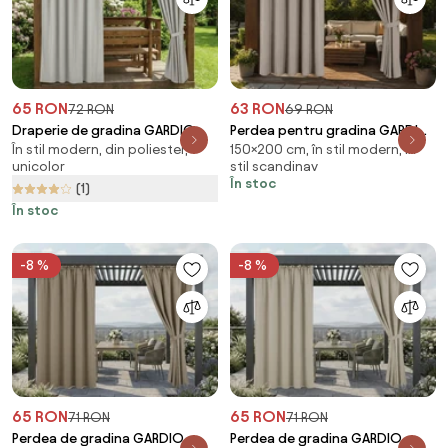
65 RON
63 RON
72 RON
69 RON
Draperie de gradina GARDIO
Perdea pentru gradina GARDIO
În stil modern, din poliester, -
150×200 cm, în stil modern, în
ELEGANT rezistenta la apa
rezistent la apa 150x200 cm,
unicolor
stil scandinav
150x220, gri
bej deschis
În stoc
(1)
În stoc
-8 %
-8 %
65 RON
65 RON
71 RON
71 RON
Perdea de gradina GARDIO
Perdea de gradina GARDIO