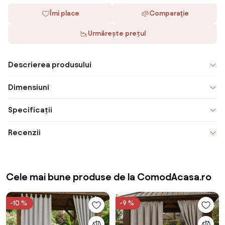
Îmi place
Comparaţie
Urmărește prețul
Descrierea produsului
Dimensiuni
Specificații
Recenzii
Cele mai bune produse de la ComodAcasa.ro
-10 %
-9 %