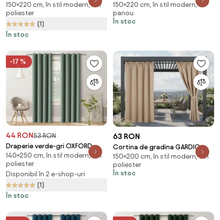
150×220 cm, în stil modern, din
150×220 cm, în stil modern, -
impermeabila 150x220 cm,
impermeabil 150x220 cm, bej gri
poliester
panou
maro deschis
În stoc
(1)
În stoc
-17 %
44 RON
63 RON
53 RON
Draperie verde-gri OXFORD
Cortina de gradina GARDIO
140×250 cm, în stil modern, din
140x250 cm Agatat: Inele
150×200 cm, în stil modern, din
rezistenta la apa 150x200 cm,
poliester
poliester
metalice
bej
În stoc
Disponibil în 2 e-shop-uri
(1)
În stoc