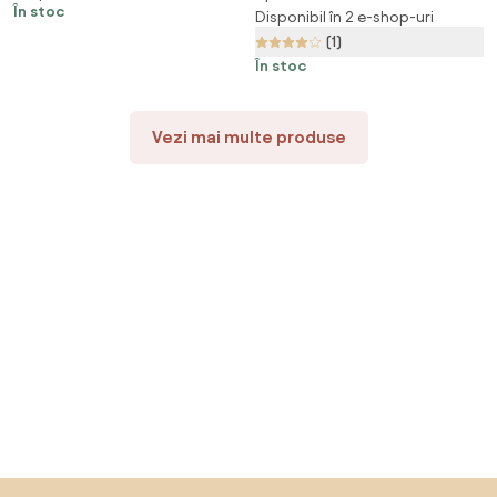
În stoc
Disponibil în 2 e-shop-uri
(1)
În stoc
Vezi mai multe produse
Sari peste subsol, revino la începutul paginii