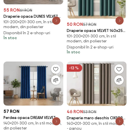
55 RON
61 RON
Draperie opaca DUNES VELVET
101-200×201-300 cm, în stil
140x250 cm, maro Agatat: Inele
50 RON
57 RON
modern, din poliester
metalice
Draperie opaca VELVET 140x250
Disponibil în 2 e-shop-uri
101-200×201-300 cm, în stil
cm, turcoaz Agatat: Rejansa
În stoc
modern, din poliester
Disponibil în 2 e-shop-uri
În stoc
-13 %
57 RON
46 RON
53 RON
Perdea opaca DREAM VELVET
Draperie maro deschis OXFORD
140×201-300 cm, în stil modern,
140x250 cm, albastru marin
140×201-300 cm, în stil modern,
140x250 cm Agatat: Inele
din poliester
- panou
Agatat: Inele metalice
metalice