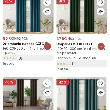
-8 %
-11 %
85 RON
47 RON
92 RON
53 RON
2x draperie turcoaz OXFORD
Draperie OXFORD LIGHT
140×201-300 cm, în stil modern,
140x250 cm
140×201-300 cm, în stil modern,
140x250 cm, verde inchis
- panou
din poliester
Agatat: Inele metalice
(1)
Disponibil în 2 e-shop-uri
În stoc
(1)
În stoc
-10 %
-12 %