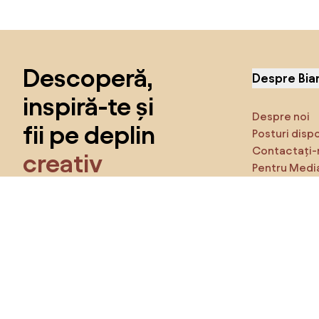
Sari peste subsol, revino la începutul paginii
Descoperă,
Despre Bia
inspiră-te și
Despre noi
fii pe deplin
Posturi disp
Contactați-
creativ
Pentru Medi
Caracteristi
Obține acces la toate funcțiile și fii
parte a comunității Home&Decor.
Asigură-te 
Produse
Vreau toate caracteristicile!