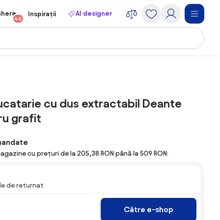
chere
AI designer
Inspirații
46
ucatarie cu dus extractabil Deante
u grafit
mandate
magazine cu prețuri de la 205,38 RON până la 509 RON:
ile de returnat
Către e-shop