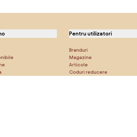
no
Pentru utilizatori
Branduri
onibile
Magazine
ne
Articole
a
Coduri reducere
ci
Densy Studio
că explorezi
Inspirații
AI designer