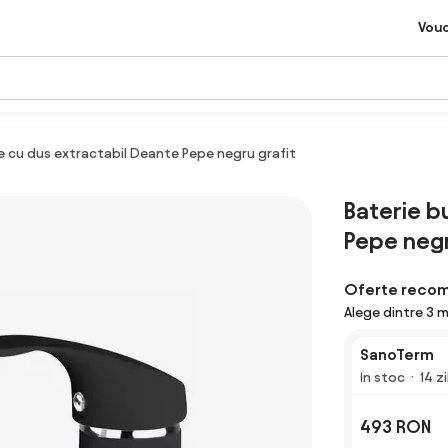
Vou
e cu dus extractabil Deante Pepe negru grafit
Baterie b
Pepe negr
Oferte reco
Alege dintre 3 
SanoTerm
În stoc
14 z
493 RON