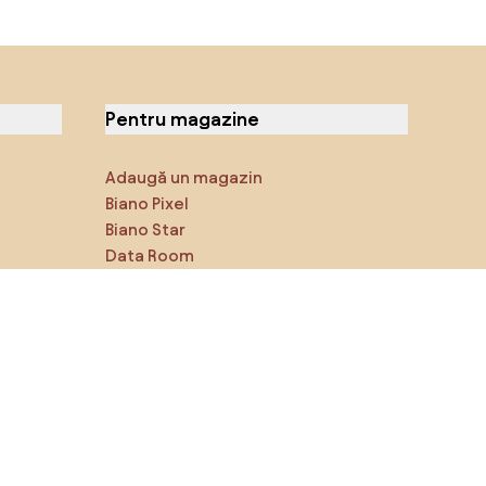
Pentru magazine
Adaugă un magazin
Biano Pixel
Biano Star
Data Room
Ne poți găsi pe rețelele de
socializare