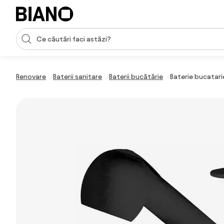
Sari peste navigare, accesează conținutul
Introducerea căutării
Sari peste conținut, mergi la subsol
Renovare
Baterii sanitare
Baterii bucătărie
Baterie bucatari