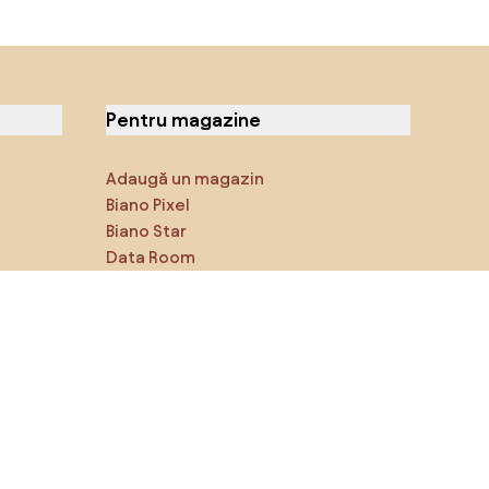
Pentru magazine
Adaugă un magazin
Biano Pixel
Biano Star
Data Room
Ne poți găsi pe rețelele de
socializare