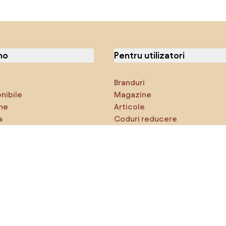
no
Pentru utilizatori
Branduri
onibile
Magazine
ne
Articole
a
Coduri reducere
ci
Densy Studio
că explorezi
Inspirații
AI designer