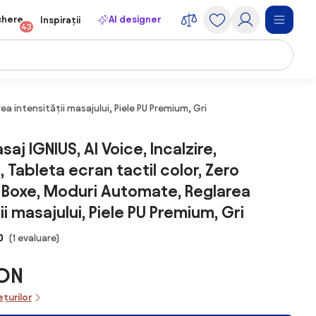
chere
AI designer
Inspirații
43
ea intensității masajului, Piele PU Premium, Gri
saj IGNIUS, AI Voice, Incalzire,
 Tableta ecran tactil color, Zero
2 Boxe, Moduri Automate, Reglarea
ii masajului, Piele PU Premium, Gri
0
(1 evaluare)
RON
ețurilor