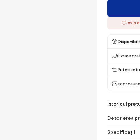
Îmi pl
Disponibil
Livrare gra
Puteți retu
topscaune
Istoricul prețu
Descrierea pr
Specificații