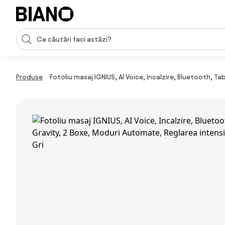
Sari peste navigare, accesează conținutul
Introducerea căutării
Sari peste conținut, mergi la subsol
Produse
Fotoliu masaj IGNIUS, AI Voice, Incalzire, Bluetooth, Ta