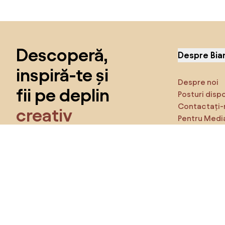
Sari peste subsol, revino la începutul paginii
Descoperă,
Despre Bia
inspiră-te și
Despre noi
fii pe deplin
Posturi disp
Contactați-
creativ
Pentru Medi
Caracteristi
Obține acces la toate funcțiile și fii
parte a comunității Home&Decor.
Asigură-te 
Produse
Vreau toate caracteristicile!