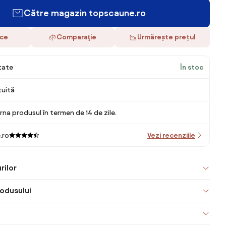
Către magazin topscaune.ro
ace
Comparaţie
Urmărește prețul
itate
În stoc
tuită
rna produsul în termen de 14 de zile.
.ro
Vezi recenziile
rilor
odusului