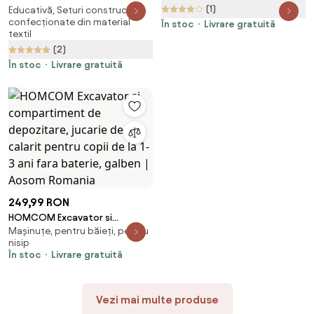
Reglabilă 145-180 cm | Aosom
(1)
Educativă, Seturi construcție,
Construcție Moi pentru Copii,
confecționate din material
Romania
În stoc
Livrare gratuită
Joc Educativ pentru Copii 1-3
textil
Ani, 40x40x20 cm, Multicolor |
(2)
Aosom Romania
În stoc
Livrare gratuită
249,99 RON
HOMCOM Excavator si
Mașinuțe, pentru băieți, pentru
compartiment de depozitare,
nisip
jucarie de calarit pentru copii
În stoc
Livrare gratuită
de la 1-3 ani fara baterie,
galben | Aosom Romania
Vezi mai multe produse