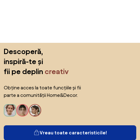
Sari peste subsol, revino la începutul paginii
Descoperă,
inspiră-te și
fii pe deplin
creativ
Obține acces la toate funcțiile și fii
parte a comunității Home&Decor.
Vreau toate caracteristicile!