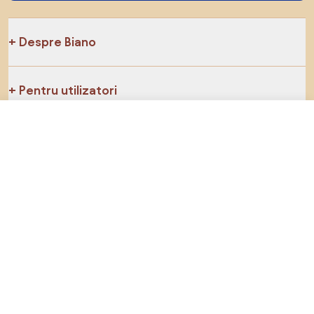
Despre Biano
Pentru utilizatori
25,99 RON
Către magazin
Pentru magazine
Asigură-te că explorezi
Produse
Inspirații
AI designer
Ne poți găsi pe rețelele de socializare