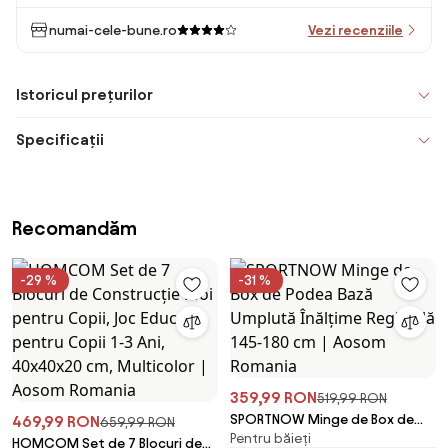
numai-cele-bune.ro
Vezi recenziile
Istoricul prețurilor
Specificații
Recomandăm
-29 %
-31 %
359,99 RON
519,99 RON
SPORTNOW Minge de Box de
469,99 RON
659,99 RON
Pentru băieți
Podea Bază Umplută Înălțime
HOMCOM Set de 7 Blocuri de