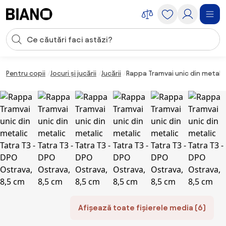
Sari peste navigare, accesează conținutul
Introducerea căutării
Sari peste conținut, mergi la subsol
Pentru copii
Jocuri și jucării
Jucării
Rappa Tramvai unic din metali
Afișează toate fișierele media (6)