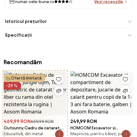
numai-cele-bune.ro
Vezi recenziile
Istoricul prețurilor
Specificații
Recomandăm
Ofertă limitată
-29 %
469,99 RON
249,99 RON
659,99 RON
Outsunny Cadru de catarat,
HOMCOM Excavator si
Educativă, din metal
Mașinuțe, pentru băieți, pentru
Jungle Gym, Turn geometric de
compartiment de depozitare,