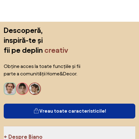
Sari peste subsol, revino la începutul paginii
Descoperă,
inspiră-te și
fii pe deplin
creativ
Obține acces la toate funcțiile și fii
parte a comunității Home&Decor.
Vreau toate caracteristicile!
Despre Biano