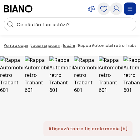
Sari peste navigare, accesează conținutul
Introducerea căutării
Sari peste conținut, mergi la subsol
Pentru copii
Jocuri și jucării
Jucării
Rappa Automobil retro Traban
Afișează toate fișierele media (6)