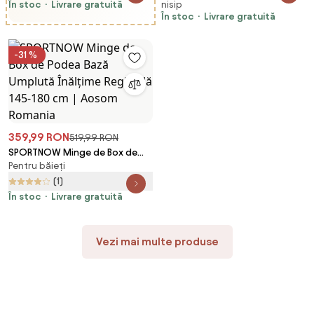
În stoc
Livrare gratuită
nisip
catarat in aer liber cu rama din
jucarie de calarit pentru copii
În stoc
Livrare gratuită
otel rezistenta la rugina |
de la 1-3 ani fara baterie,
Aosom Romania
galben | Aosom Romania
-31 %
359,99 RON
519,99 RON
SPORTNOW Minge de Box de
Pentru băieți
Podea Bază Umplută Înălțime
Reglabilă 145-180 cm | Aosom
(1)
Romania
În stoc
Livrare gratuită
Vezi mai multe produse