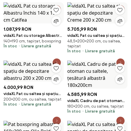
1.087,99 RON
5.705,99 RON
vidaXL Pat cu storage Albastru
vidaXL Pat cu saltea și spațiu
140×190 cm, tapițat, boxspring
48,5×200×200 cm, cu saltea,
închis 140 x 190 cm Catifea
de depozitare Creme 200 x
În stoc
Livrare gratuită
tapițat
200 cm
În stoc
Livrare gratuită
4.000,99 RON
vidaXL Pat cu saltea și spațiu
4.585,99 RON
200×200 cm, cu saltea, tapițat
de depozitare albastru 200 x
vidaXL Cadru de pat otoman
În stoc
Livrare gratuită
200 cm
180×200 cm, cu saltea, tapițat
cu saltele, țesătură albastră
În stoc
Livrare gratuită
180x200cm