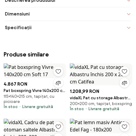
Descrierea produsului
Dimensiuni
Specificații
Produse similare
4.867 RON
Pat boxspring Vivre 140x200 cm
1.208,99 RON
115×140×215 cm, tapițat, cu
Soft 17
vidaXL Pat cu storage Albastru
picioare
200×200 cm, tapițat, boxspring
închis 200 x 200 cm Catifea
În stoc
Livrare gratuită
În stoc
Livrare gratuită