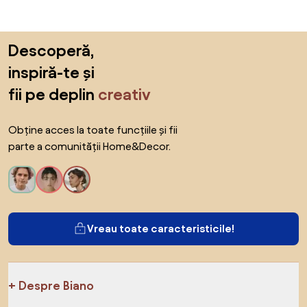
Sari peste subsol, revino la începutul paginii
Descoperă,
inspiră-te și
fii pe deplin
creativ
Obține acces la toate funcțiile și fii
parte a comunității Home&Decor.
Vreau toate caracteristicile!
Despre Biano