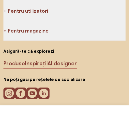
Pentru utilizatori
Pentru magazine
Asigură-te că explorezi
Produse
Inspirații
AI designer
Ne poți găsi pe rețelele de socializare
849,99 RON
Cookie-uri
Către magazin
Politica de confidențialitate