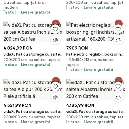
Cu saltea, tapițat, în stil
200×200 cm, cu saltea, tapițat
de depozitare cu saltea
de depozitare Gri deschis 200
modern
În stoc
Livrare gratuită
Albastru închis
x 200 cm
În stoc
Livrare gratuită
4.024,99 RON
7.909 RON
vidaXL Pat cu storage cu saltea
Pat electric reglabil, boxspring,
200×200 cm, cu saltea, tapițat
113,5×184×213 cm, cu saltea,
Albastru închis 200 x 200 cm
gri închis/stejar artizanal,
În stoc
Livrare gratuită
tapițat
Catifea
160x200, TIANA
În stoc
Livrare gratuită
4.521,99 RON
4.185,99 RON
vidaXL Pat cu storage cu saltea
vidaXL Pat cu storage cu saltea
200×200 cm, cu saltea, tapițat
200×200 cm, cu saltea, tapițat
Alb pur 200 x 200 cm Piele
Albastru închis 200 x 200 cm
În stoc
Livrare gratuită
În stoc
Livrare gratuită
artificială
Catifea