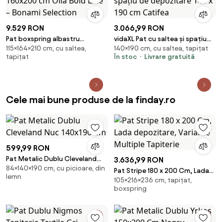
9.529 RON
3.066,99 RON
Pat boxspring albastru
vidaXL Pat cu saltea și spațiu
115×164×210 cm, cu saltea,
140×190 cm, cu saltea, tapițat
160x200 cm Olia Bold Line –
de depozitare 140 x 190 cm
tapițat
În stoc
Livrare gratuită
Bonami Selection
Catifea
Cele mai bune produse de la finday.ro
599,99 RON
Pat Metalic Dublu Cleveland
3.636,99 RON
84×140×190 cm, cu picioare, din
Nuc 140x190 Cm
Pat Stripe 180 x 200 Cm, Lada
lemn
105×216×236 cm, tapițat,
depozitare, Variante Multiple
boxspring
Tapiterie