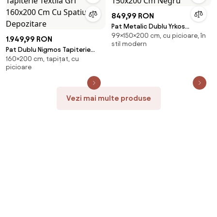
849,99 RON
Pat Metalic Dublu Yrkos
99×150×200 cm, cu picioare, în
150x200 Cm Negru
1.949,99 RON
stil modern
Pat Dublu Nigmos Tapiterie
160×200 cm, tapițat, cu
Textila Gri 160x200 Cm Cu
picioare
Spatiu Depozitare
Vezi mai multe produse