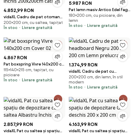
5.987 RON
Pat lemn masiv Antico Edel Fag -
4.852,99 RON
180×200 cm, cu picioare, din
180x200
vidaXL Cadru de pat otoman
lemn
200×200 cm, cu saltea, tapițat
saltele Albastru închis
În stoc
Livrare gratuită
În stoc
Livrare gratuită
200x200cm catifea
4.867 RON
Pat boxspring Vivre 140x200 cm
1.374,99 RON
115×140×215 cm, tapițat, cu
Cover 02
vidaXL Cadru de pat cu
picioare
200×200 cm, din lemn, în stil
headboard Negru 200 x 200 cm
În stoc
Livrare gratuită
modern
Lemn prelucrat
În stoc
Livrare gratuită
2.857,99 RON
4.163,99 RON
vidaXL Pat cu saltea și spațiu
vidaXL Pat cu saltea și spațiu