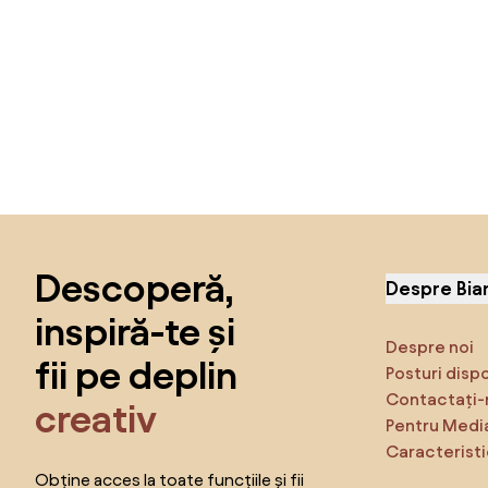
Sari peste subsol, revino la începutul paginii
Descoperă,
Despre Bia
inspiră-te și
Despre noi
fii pe deplin
Posturi disp
Contactați-
creativ
Pentru Medi
Caracteristi
Obține acces la toate funcțiile și fii