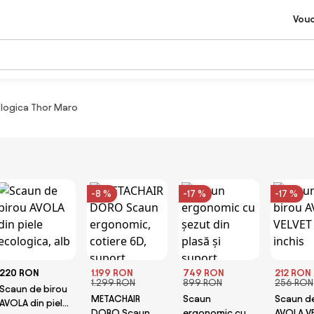
Vou
cologica Thor Maro
-8 %
-17 %
-17 %
220 RON
1.199 RON
749 RON
212 RON
1.299 RON
899 RON
256 RON
Scaun de birou
METACHAIR
Scaun
Scaun de
AVOLA din piele
DORO Scaun
ergonomic cu
AVOLA V