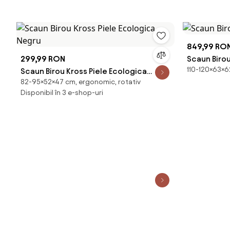
849,99 RO
299,99 RON
Scaun Biro
110-120×63×6
Scaun Birou Kross Piele Ecologica
82-95×52×47 cm, ergonomic, rotativ
Negru
Disponibil în 3 e-shop-uri