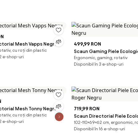
ON
ctorial Mesh Vapps Negru
499,99 RON
tativ, cu roți din plastic
Scaun Gaming Piele Ecologi
 2 e-shop-uri
Ergonomic, gaming, rotativ
Negru
Disponibil în 3 e-shop-uri
N
ctorial Mesh Tonny Negru
719,99 RON
tativ, cu roți din plastic
Scaun Directorial Piele Eco
 2 e-shop-uri
102-110×69×62 cm, ergonomic, ro
Roger Negru
Disponibil în 16 e-shop-uri