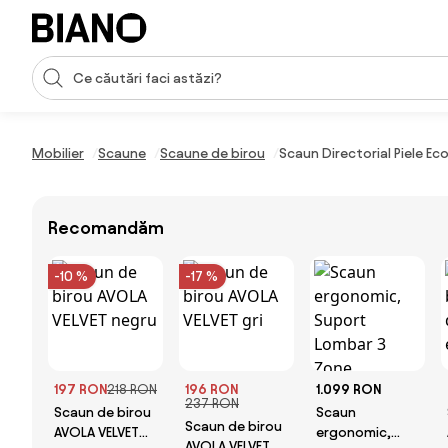
Sari peste navigare, accesează conținutul
Introducerea căutării
Sari peste conținut, mergi la subsol
Mobilier
Scaune
Scaune de birou
Scaun Directorial Piele E
Recomandăm
-10 %
-17 %
197 RON
218 RON
196 RON
1.099 RON
237 RON
Scaun de birou
Scaun
Scaun de birou
AVOLA VELVET
ergonomic,
AVOLA VELVET