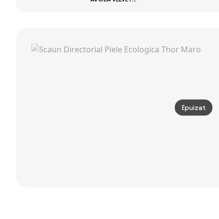
negru
Suport Lombar
gri
3 Zone
Dinamice,
Spătar
ajustabil pe
inaltime,
cotiere 3D,
tetiera 3D,
suport pentru
picioare,
umeras,
Epuizat
pivotant,
Mesh, Gri