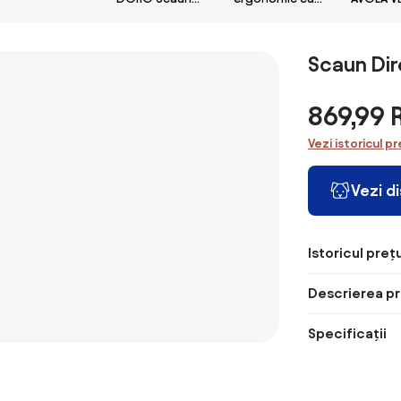
ecologica, alb
ergonomic,
șezut din plasă
roz inchi
cotiere 6D,
și suport
suport lombar
lombar
Scaun Dir
dinamic, spătar
dinamic,
reglabil
tetiera 3D,
înălțime,
cotiere
869,99
tetieră 2D,
rabatabile,
suport
Alb/Gri
Vezi istoricul pr
picioare,
mecanism
Vezi d
multifunctional
inclinare/blocare,
pivotant,
Mesh, Negru
Istoricul prețu
Descrierea pr
Specificații