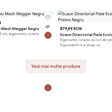
N
u Mesh Megger Negru
879,99 RON
2 cm, ergonomic, rotativ
Scaun Directorial Piele Eco
Ergonomic, rotativ, cu roți din pl
Prinno Negru
Disponibil în 4 e-shop-uri
Vezi mai multe produse