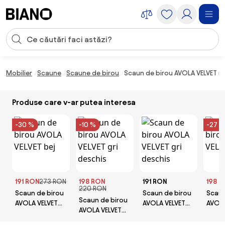
Sari peste navigare, accesează conținutul
Introducerea căutării
Sari peste conținut, mergi la subsol
Mobilier
Scaune
Scaune de birou
Scaun de birou AVOLA VELVET r
Produse care v-ar putea interesa
-30 %
-10 %
-27 %
191 RON
273 RON
198 RON
191 RON
198 
220 RON
Scaun de birou
Scaun de birou
Scaun
Scaun de birou
AVOLA VELVET
AVOLA VELVET
AVOLA
AVOLA VELVET
bej
gri deschis
bej
gri deschis