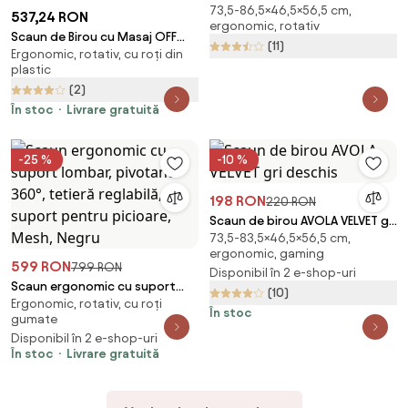
73,5-86,5×46,5×56,5 cm,
negru
537,24 RON
ergonomic, rotativ
Scaun de Birou cu Masaj OFF
(11)
Ergonomic, rotativ, cu roți din
4181M Negru — Spătar
plastic
Rabatabil și Suport Picioare
(2)
În stoc
Livrare gratuită
-25 %
-10 %
198 RON
220 RON
Scaun de birou AVOLA VELVET gri
73,5-83,5×46,5×56,5 cm,
deschis
ergonomic, gaming
599 RON
799 RON
Disponibil în 2 e-shop-uri
Scaun ergonomic cu suport
(10)
Ergonomic, rotativ, cu roți
lombar, pivotant 360°, tetieră
În stoc
gumate
reglabilă, suport pentru
Disponibil în 2 e-shop-uri
picioare, Mesh, Negru
În stoc
Livrare gratuită