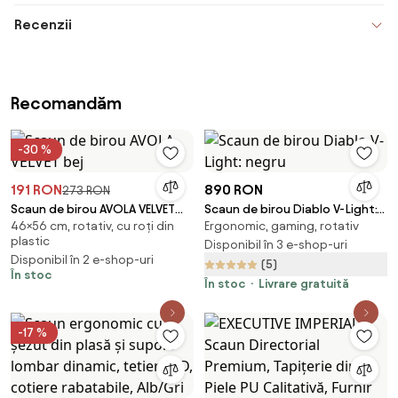
Recenzii
Recomandăm
-30 %
191 RON
890 RON
273 RON
Scaun de birou AVOLA VELVET
Scaun de birou Diablo V-Light:
46×56 cm, rotativ, cu roți din
Ergonomic, gaming, rotativ
bej
negru
plastic
Disponibil în 3 e-shop-uri
Disponibil în 2 e-shop-uri
(5)
În stoc
În stoc
Livrare gratuită
-17 %