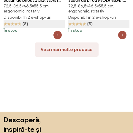
Scaun de birou AVOLA VELVET
Scaun de birou AVOLA VELVET
72,5-86,5×46,5×55,5 cm,
72,5-86,5×46,5×55,5 cm,
bordeaux
maro deschis
ergonomic, rotativ
ergonomic, rotativ
Disponibil în 2 e-shop-uri
Disponibil în 2 e-shop-uri
(8)
(5)
În stoc
În stoc
Vezi mai multe produse
Sari peste subsol, revino la începutul paginii
Descoperă,
inspiră-te și