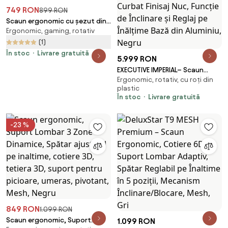
749 RON
899 RON
Scaun ergonomic cu șezut din
Ergonomic, gaming, rotativ
plasă și suport lombar dinamic,
tetiera 3D, cotiere rabatabile,
(1)
Alb/Gri
În stoc
Livrare gratuită
5.999 RON
EXECUTIVE IMPERIAL– Scaun
Ergonomic, rotativ, cu roți din
Directorial Premium, Tapițerie
plastic
din Piele PU Calitativă, Furnir
În stoc
Livrare gratuită
Curbat Finisaj Nuc, Funcție de
Înclinare și Reglaj pe Înălțime
Bază din Aluminiu, Negru
-23 %
849 RON
1.099 RON
Scaun ergonomic, Suport
1.099 RON