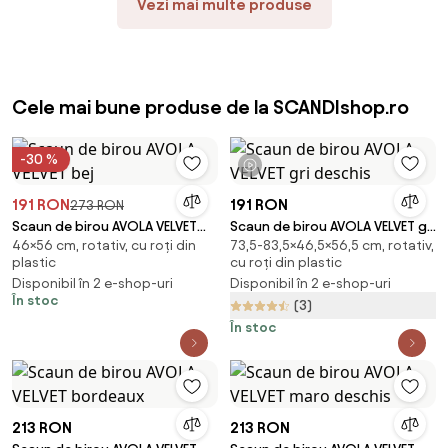
Vezi mai multe produse
Cele mai bune produse de la SCANDIshop.ro
-30 %
1 videoclip
191 RON
191 RON
273 RON
Scaun de birou AVOLA VELVET
Scaun de birou AVOLA VELVET gri
46×56 cm, rotativ, cu roți din
73,5-83,5×46,5×56,5 cm, rotativ,
bej
deschis
plastic
cu roți din plastic
Disponibil în 2 e-shop-uri
Disponibil în 2 e-shop-uri
În stoc
(3)
În stoc
213 RON
213 RON