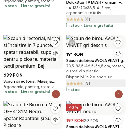
Ergonomic, gaming, rotativ
Lombar 3 Zone Dinamice,
DeluxStar T9 MESH Premium –
În stoc
Livrare gratuită
Spătar ajustabil pe inaltime,
114-133×70×36,5-41,5 cm,
Scaun Ergonomic, Cotiere 6D,
cotiere 3D, tetiera 3D, suport
ergonomic, rotativ
Suport Lombar Adaptiv, Spătar
pentru picioare, umeras,
(3)
Reglabil pe Înaltime în 5 poziții,
pivotant, Mesh, Negru
Mecanism Înclinare/Blocare,
În stoc
Livrare gratuită
Mesh, Gri
1 videoclip
191 RON
Scaun de birou AVOLA VELVET gri
73,5-83,5×46,5×56,5 cm, rotativ,
deschis
cu roți din plastic
699 RON
Disponibil în 2 e-shop-uri
Scaun directorial, Masaj si
(3)
Ergonomic, gaming, rotativ
Incalzire in 7 puncte, spatar
În stoc
În stoc
Livrare gratuită
rabatabil, suport pentru
picioare, material textil
premium, Bej
-10 %
197 RON
218 RON
Scaun de birou AVOLA VELVET