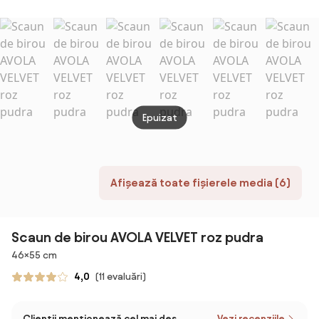
Epuizat
Afișează toate fișierele media (6)
Scaun de birou AVOLA VELVET roz pudra
Dimensiuni
46×55 cm
4,0
(11 evaluări)
Clienții menționează cel mai des
Vezi recenziile