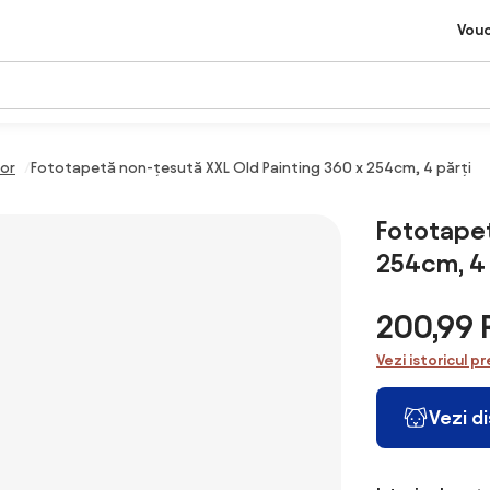
Vou
lor
Fototapetă non-țesută XXL Old Painting 360 x 254cm, 4 părți
Fototapet
254cm, 4 
200,99
Vezi istoricul pr
Vezi d