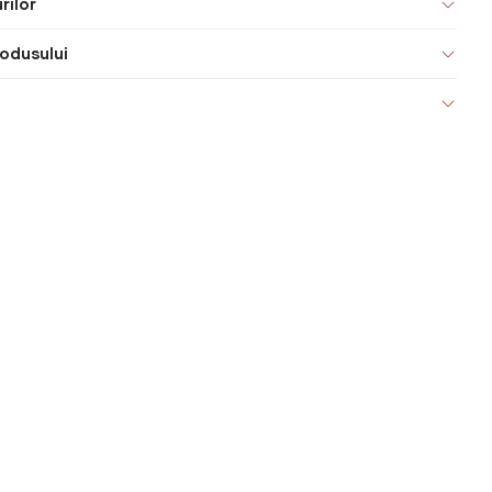
rilor
odusului