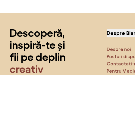
Sari peste subsol, revino la începutul paginii
Descoperă,
Despre Bia
inspiră-te și
Despre noi
fii pe deplin
Posturi disp
Contactați-
creativ
Pentru Medi
Caracteristi
Obține acces la toate funcțiile și fii
parte a comunității Home&Decor.
Asigură-te 
Produse
Vreau toate caracteristicile!