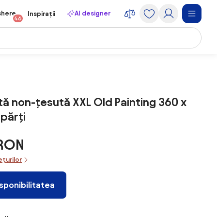
chere
AI designer
Inspirații
46
ă non-țesută XXL Old Painting 360 x
părți
 RON
ețurilor
isponibilitatea