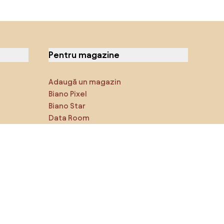
Pentru magazine
Adaugă un magazin
Biano Pixel
Biano Star
Data Room
Ne poți găsi pe rețelele de
socializare