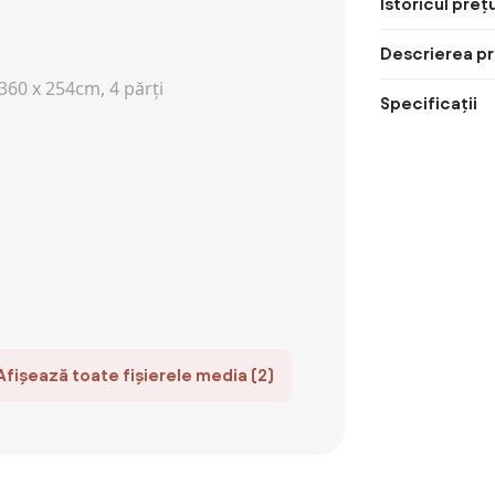
Istoricul prețu
Descrierea pr
Specificații
Afișează toate fișierele media (2)