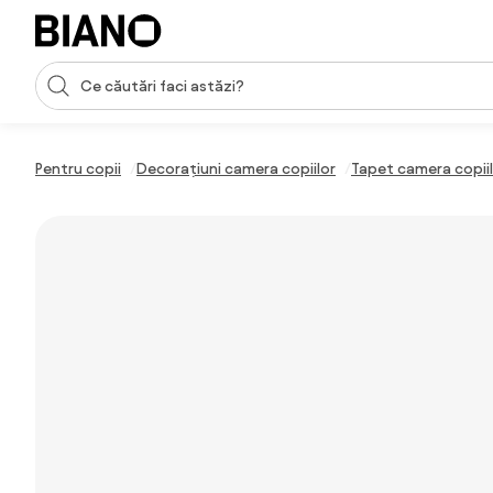
Sari peste navigare, accesează conținutul
Introducerea căutării
Sari peste conținut, mergi la subsol
Pentru copii
Decorațiuni camera copiilor
Tapet camera copii