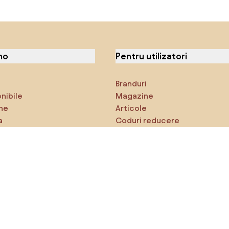
no
Pentru utilizatori
Branduri
onibile
Magazine
ne
Articole
a
Coduri reducere
ci
Densy Studio
că explorezi
Inspirații
AI designer