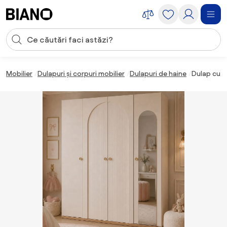
Sari peste navigare, accesează conținutul
Introducerea căutării
Sari peste conținut, mergi la subsol
Mobilier
Dulapuri și corpuri mobilier
Dulapuri de haine
Dulap cu 4