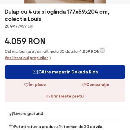
Dulap cu 4 usi si oglinda 177x59x204 cm,
colectia Louis
Dimensiuni
204×177×59 cm
4.059 RON
Cel mai bun preț din ultimele 30 de zile:
4.059 RON
Vezi istoricul prețurilor
Către magazin Dekada Kids
Îmi place
Comparaţie
Urmărește prețul
Livrare gratuită
Puteți returna produsul în termen de 30 de zile.