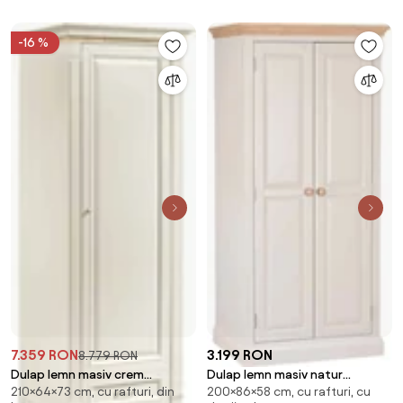
-16 %
7.359 RON
3.199 RON
8.779 RON
Dulap lemn masiv crem
Dulap lemn masiv natur
210×64×73 cm, cu rafturi, din
200×86×58 cm, cu rafturi, cu
Provence -Natur, 73 × 64 × 210
Sussane Gri/, 86 × 58 × 200 cm