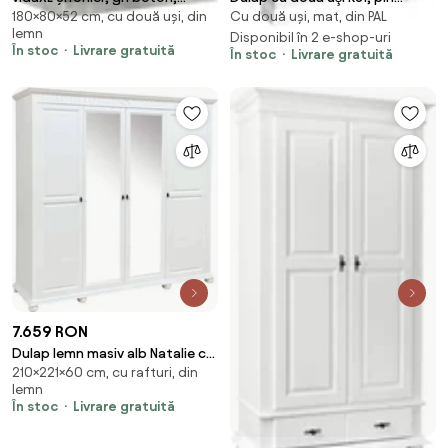
180×80×52 cm, cu două uși, din
Cu două uși, mat, din PAL
80x52x180 cm, lemn prelucrat
andersen, KORA
lemn
Disponibil în 2 e-shop-uri
În stoc
Livrare gratuită
În stoc
Livrare gratuită
7.659 RON
Dulap lemn masiv alb Natalie cu
210×221×60 cm, cu rafturi, din
Oglinzi, 221 × 60 × 210 cm
lemn
În stoc
Livrare gratuită