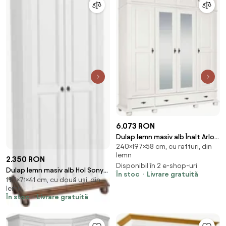
6.073 RON
Dulap lemn masiv alb Înalt Arlo,
240×197×58 cm, cu rafturi, din
197 × 58 × 240 cm
lemn
2.350 RON
Disponibil în 2 e-shop-uri
Dulap lemn masiv alb Hol Sonya
În stoc
Livrare gratuită
193×71×41 cm, cu două uși, din
-Maro, 71 × 41 × 193 cm
lemn
În stoc
Livrare gratuită