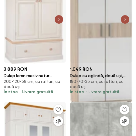
3.889 RON
1.049 RON
Dulap lemn masiv natur
Dulap cu oglindă, două uşi,
200×120×58 cm, cu rafturi, cu
180×70×35 cm, cu rafturi, cu
Sussane Gri/, 120 × 58 × 200 cm
stejar sonoma, SERVO TIP 7
două uși
două uși
În stoc
Livrare gratuită
În stoc
Livrare gratuită