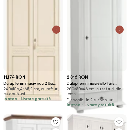
11.174 RON
2.316 RON
Dulap lemn masiv nuc 2 Uși
Dulap lemn masiv alb fara
240×106,4×65,2 cm, cu rafturi,
200×80×46 cm, cu rafturi, din
Bologna /Crem, 106,4 × 65,2 ×
Oglindă Ariana, 80 × 46 × 200
cu două uși
lemn
240 cm - Crem
cm
În stoc
Livrare gratuită
Disponibil în 2 e-shop-uri
În stoc
Livrare gratuită