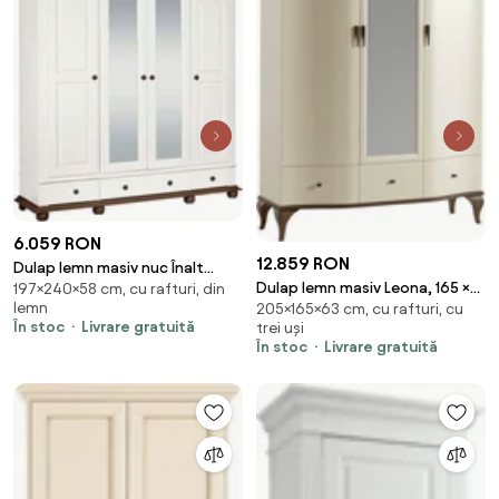
6.059 RON
12.859 RON
Dulap lemn masiv nuc Înalt
Dulap lemn masiv Leona, 165 ×
197×240×58 cm, cu rafturi, din
Celia Alb/, 197 × 58 × 240 cm
lemn
205×165×63 cm, cu rafturi, cu
63 × 205 cm
În stoc
Livrare gratuită
trei uși
În stoc
Livrare gratuită