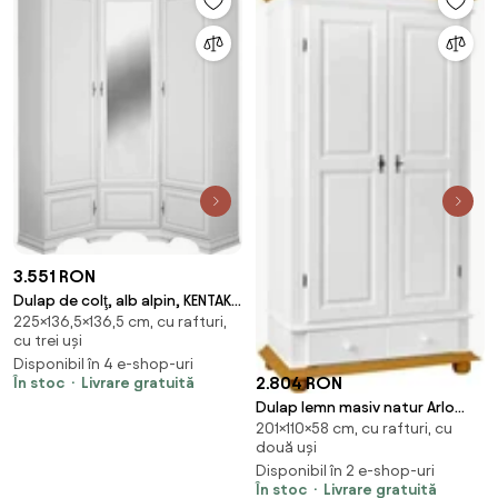
3.551 RON
Dulap de colţ, alb alpin, KENTAK
225×136,5×136,5 cm, cu rafturi,
SZFN5D
cu trei uși
Disponibil în 4 e-shop-uri
2.804 RON
În stoc
Livrare gratuită
Dulap lemn masiv natur Arlo
201×110×58 cm, cu rafturi, cu
Alb/, 110 × 58 × 201 cm
două uși
Disponibil în 2 e-shop-uri
În stoc
Livrare gratuită