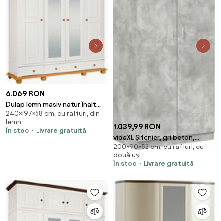
6.069 RON
Dulap lemn masiv natur Înalt
240×197×58 cm, cu rafturi, din
Celia Alb/, 197 × 58 × 240 cm
lemn
1.039,99 RON
În stoc
Livrare gratuită
vidaXL Șifonier, gri beton,
200×90×52 cm, cu rafturi, cu
90x52x200 cm, lemn prelucrat
două uși
În stoc
Livrare gratuită