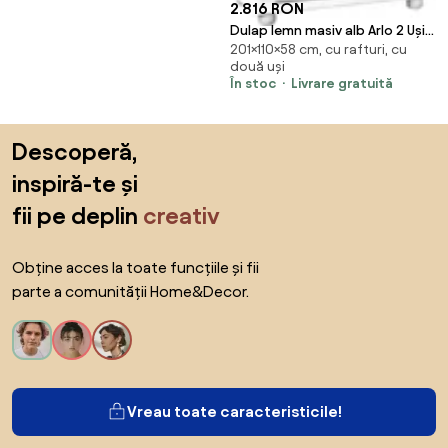
2.816 RON
Dulap lemn masiv alb Arlo 2 Uși
201×110×58 cm, cu rafturi, cu
și sertar, 110 × 58 × 201 cm
două uși
În stoc
Livrare gratuită
Sari peste subsol, revino la începutul paginii
Descoperă,
inspiră-te și
fii pe deplin
creativ
Obține acces la toate funcțiile și fii
parte a comunității Home&Decor.
Vreau toate caracteristicile!