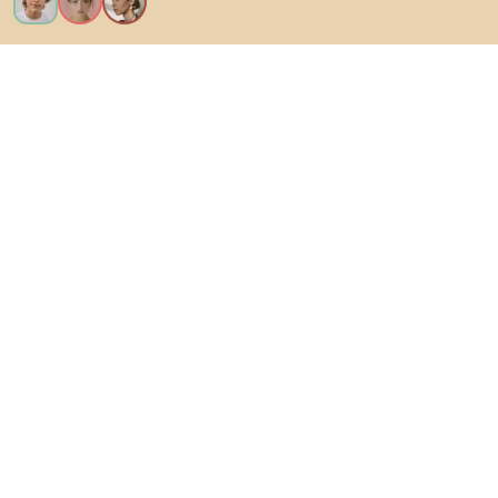
Vreau toate caracteristicile!
Despre Biano
Pentru utilizatori
Pentru magazine
Asigură-te că explorezi
Produse
Inspirații
AI designer