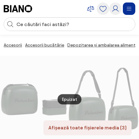
Sari peste navigare, accesează conținutul
Introducerea căutării
Sari peste conținut, mergi la subsol
Accesorii
Accesorii bucătărie
Depozitarea și ambalarea alimente
Epuizat
Afișează toate fișierele media (3)