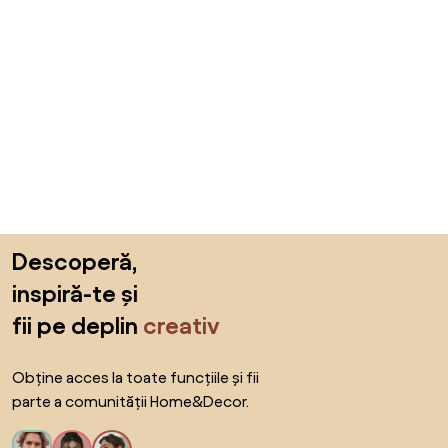
Sari peste subsol, revino la începutul paginii
Descoperă,
inspiră-te și
fii pe deplin
creativ
Obține acces la toate funcțiile și fii
parte a comunității Home&Decor.