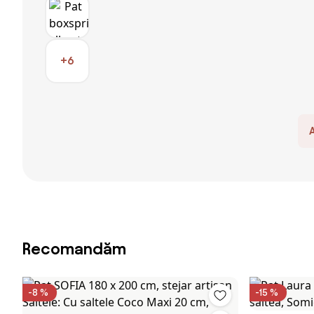
+6
Recomandăm
-8 %
-15 %