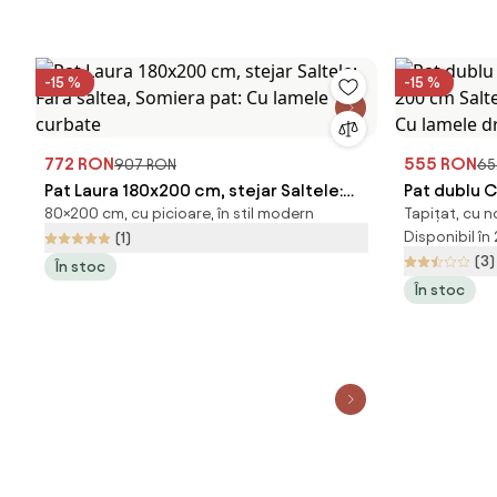
-15 %
-15 %
772 RON
555 RON
907 RON
65
Pat Laura 180x200 cm, stejar Saltele:
Pat dublu C
80×200 cm, cu picioare, în stil modern
Tapițat, cu n
Fara saltea, Somiera pat: Cu lamele
cm Saltele:
Disponibil în
(1)
curbate
lamele dre
(3)
În stoc
În stoc