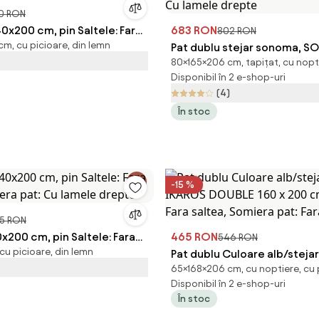
0 RON
40x200 cm, pin Saltele: Fara
683 RON
802 RON
m, cu picioare, din lemn
iera pat: Fara somiera
Pat dublu stejar sonoma, SO
80×165×206 cm, tapițat, cu nopt
200 cm Saltele: Fara saltea
Disponibil în 2 e-shop-uri
pat: Cu lamele drepte
(4)
În stoc
-15 %
5 RON
x200 cm, pin Saltele: Fara
465 RON
546 RON
cu picioare, din lemn
iera pat: Cu lamele drepte
Pat dublu Culoare alb/steja
65×168×206 cm, cu noptiere, cu 
IKAROS DOUBLE 160 x 200 cm
Disponibil în 2 e-shop-uri
Fara saltea, Somiera pat: Fa
În stoc