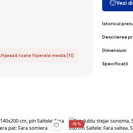
Vezi d
Istoricul prețu
Descrierea pr
Dimensiuni
Afișează toate fișierele media (11)
Specificații
-15 %