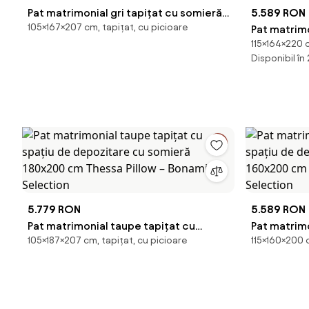
Pat matrimonial gri tapițat cu somieră
5.589 RON
105×167×207 cm, tapițat, cu picioare
160x200 cm Noira Slim – Bonami
Pat matrimo
115×164×220 c
Selection
spațiu de 
Disponibil în
160x200 cm
Selection
5.779 RON
5.589 RON
Pat matrimonial taupe tapițat cu
Pat matrimo
105×187×207 cm, tapițat, cu picioare
115×160×200 c
spațiu de depozitare cu somieră
spațiu de 
180x200 cm Thessa Pillow – Bonami
160x200 cm
Selection
Selection