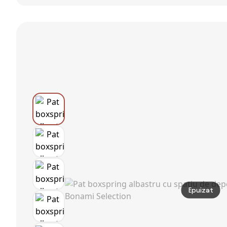
tapițat cu
LUX Gri-
deschis 140 x
spațiu de
albastrui
200 cm
depozitare cu
deschis,
Microfibră
somieră
180x200cm
160x200 cm
Myra Pillow –
Bonami
Selection
Epuizat