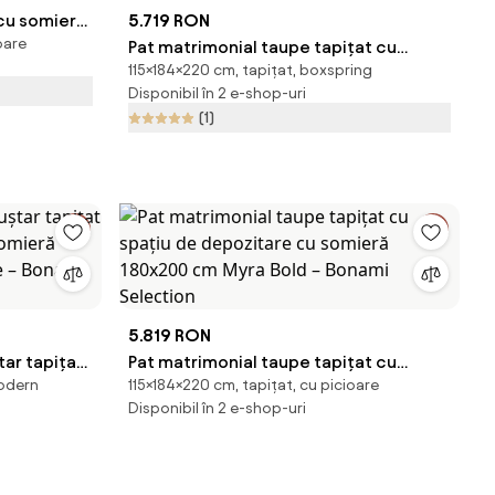
 cu somieră
5.719 RON
oare
nami
Pat matrimonial taupe tapițat cu
115×184×220 cm, tapițat, boxspring
spațiu de depozitare cu somieră
Disponibil în 2 e-shop-uri
180x200 cm Thessa Bold – Bonami
(1)
Selection
5.819 RON
ar tapițat
Pat matrimonial taupe tapițat cu
modern
115×184×220 cm, tapițat, cu picioare
 somieră
spațiu de depozitare cu somieră
Disponibil în 2 e-shop-uri
e – Bonami
180x200 cm Myra Bold – Bonami
Selection