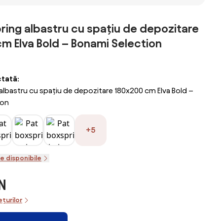
rd Alb
saltea, alb,
Personalizabil -
saltea, 150x200
00 cm
200x200 cm,
180x200, Fara,
cm, lemn masiv
pin
lemn masiv pin
Alb
pin
ring albastru cu spațiu de depozitare
m Elva Bold – Bonami Selection
ctată:
albastru cu spațiu de depozitare 180x200 cm Elva Bold –
ion
+5
le disponibile
N
ețurilor