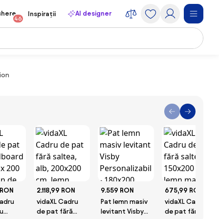
chere
AI designer
Inspirații
46
ion
 RON
2.118,99 RON
9.559 RON
675,99 RON
Cadru
vidaXL Cadru
Pat lemn masiv
vidaXL Cadru
u
de pat fără
levitant Visby
de pat fără