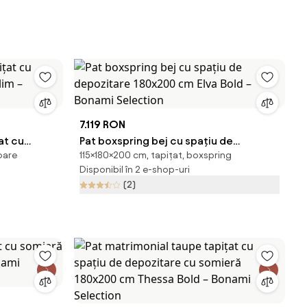
7.119 RON
at cu
Pat boxspring bej cu spațiu de
oare
115×180×200 cm, tapițat, boxspring
lim –
depozitare 180x200 cm Elva Bold –
Disponibil în 2 e-shop-uri
Bonami Selection
(2)