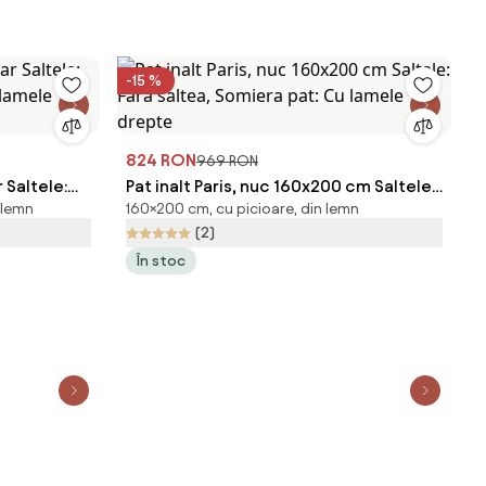
-15 %
824 RON
969 RON
 Saltele:
Pat inalt Paris, nuc 160x200 cm Saltele:
 lemn
160×200 cm, cu picioare, din lemn
 lamele
Fara saltea, Somiera pat: Cu lamele
(2)
drepte
În stoc