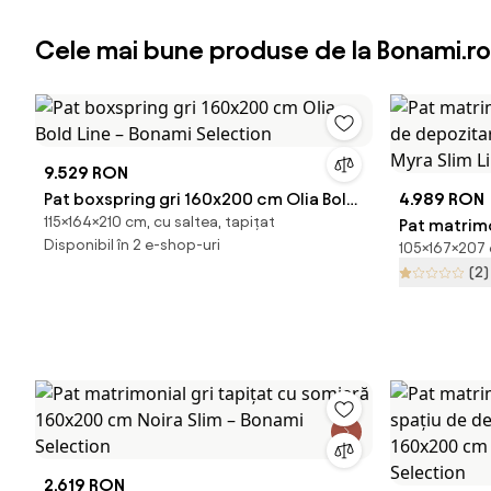
Cele mai bune produse de la Bonami.ro
9.529 RON
Pat boxspring gri 160x200 cm Olia Bold
4.989 RON
115×164×210 cm, cu saltea, tapițat
Line – Bonami Selection
Pat matrimo
Disponibil în 2 e-shop-uri
105×167×207 c
de depozit
(2)
Myra Slim L
2.619 RON