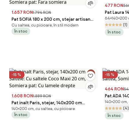
477 RON
56
1.657 RON
Pat Laura 1
1.794 RON
64×140×200 c
Pat SOFIA 180 x 200 cm, stejar artisan
saltea, Som
(1)
Cu saltea, cu picioare, în stil modern
Saltele: Cu saltele Coco Maxi 20 cm,
În stoc
În stoc
Somiera pat: Fara somiera
-15 %
-15 %
464 RON
54
1.608 RON
Pat ADA 140
1.889 RON
140×200 cm, 
Pat inalt Paris, stejar, 140x200 cm
saltea, Som
(4)
140×200 cm, cu saltea, cu picioare
Saltele: Cu saltele Coco Maxi 20 cm,
În stoc
În stoc
Somiera pat: Cu lamele drepte