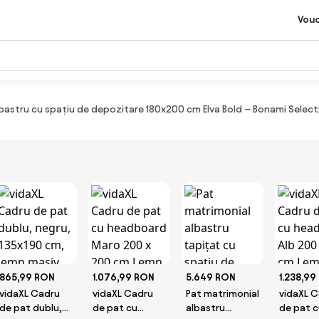
Vou
bastru cu spațiu de depozitare 180x200 cm Elva Bold – Bonami Select
865,99 RON
1.076,99 RON
5.649 RON
1.238,99
vidaXL Cadru
vidaXL Cadru
Pat matrimonial
vidaXL 
de pat dublu,
de pat cu
albastru
de pat c