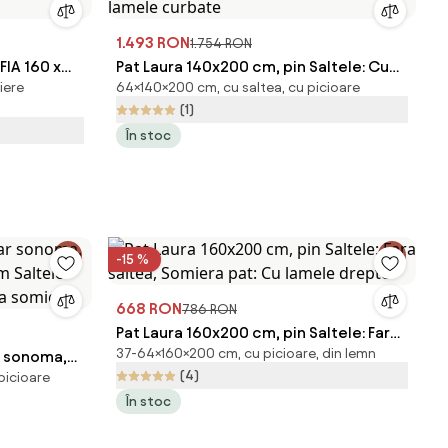
1.493 RON
1.754 RON
FIA 160 x
Pat Laura 140x200 cm, pin Saltele: Cu
iere
64×140×200 cm, cu saltea, cu picioare
, Somiera
saltele Coco Maxi 20 cm, Somiera pat:
(1)
Cu lamele curbate
În stoc
-15 %
668 RON
786 RON
Pat Laura 160x200 cm, pin Saltele: Fara
37-64×160×200 cm, cu picioare, din lemn
r sonoma,
saltea, Somiera pat: Cu lamele drepte
(4)
picioare
 Saltele:
În stoc
ra somiera