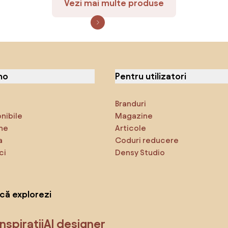
Vezi mai multe produse
no
Pentru utilizatori
Branduri
onibile
Magazine
ne
Articole
a
Coduri reducere
ci
Densy Studio
că explorezi
Inspirații
AI designer