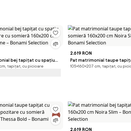
2.619 RON
nial bej tapițat cu spațiu
Pat matrimonial taupe tapiț
m, tapițat, cu picioare
105×160×207 cm, tapițat, cu pici
are cu somieră 160x200 cm
somieră 160x200 cm Noira S
ine – Bonami Selection
Bonami Selection
2.619 RON