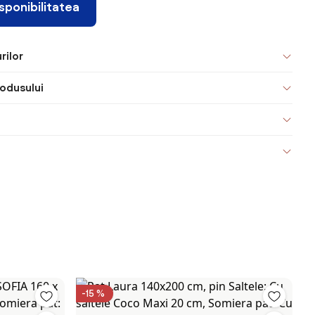
isponibilitatea
rilor
odusului
-15 %