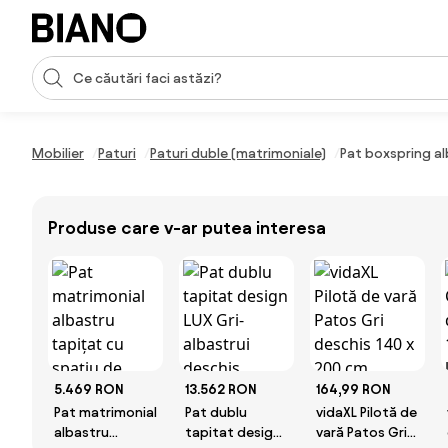
Sari peste navigare, accesează conținutul
Introducerea căutării
Sari peste conținut, mergi la subsol
Mobilier
Paturi
Paturi duble (matrimoniale)
Pat boxspring al
Produse care v-ar putea interesa
5.469 RON
13.562 RON
164,99 RON
Pat matrimonial
Pat dublu
vidaXL Pilotă de
albastru
tapitat design
vară Patos Gri