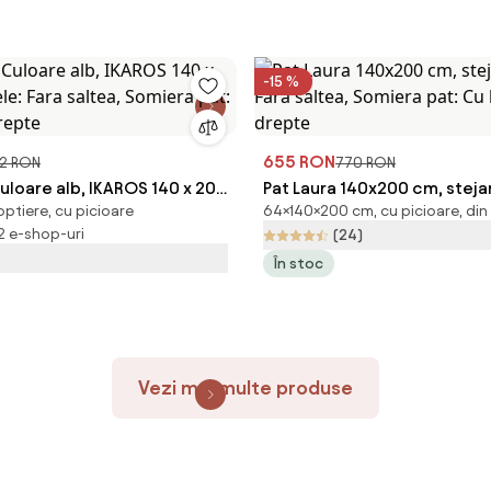
-15 %
655 RON
2 RON
770 RON
uloare alb, IKAROS 140 x 200
Pat Laura 140x200 cm, stejar
optiere, cu picioare
64×140×200 cm, cu picioare, din
 Fara saltea, Somiera pat: Cu
Fara saltea, Somiera pat: Cu
 2 e-shop-uri
(24)
pte
drepte
În stoc
Vezi mai multe produse