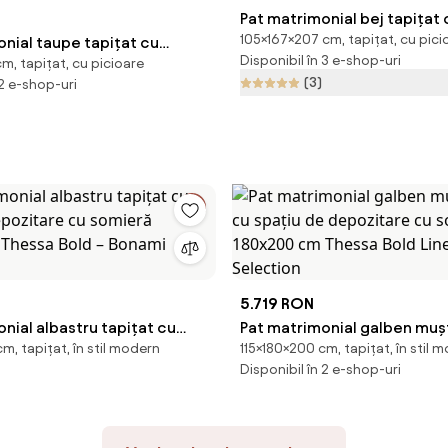
Pat matrimonial bej tapițat
105×167×207 cm, tapițat, cu pici
nial taupe tapițat cu
160x200 cm Noira Slim – Bo
Disponibil în 3 e-shop-uri
m, tapițat, cu picioare
depozitare cu somieră
Selection
(3)
 2 e-shop-uri
 Thessa Bold – Bonami
5.719 RON
nial albastru tapițat cu
Pat matrimonial galben mușt
m, tapițat, în stil modern
115×180×200 cm, tapițat, în stil 
depozitare cu somieră
cu spațiu de depozitare cu
Disponibil în 2 e-shop-uri
 Thessa Bold – Bonami
180x200 cm Thessa Bold Lin
Selection