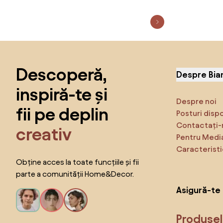
Sari peste subsol, revino la începutul paginii
Descoperă,
Despre Bia
inspiră-te și
Despre noi
fii pe deplin
Posturi disp
Contactați-
creativ
Pentru Medi
Caracteristi
Obține acces la toate funcțiile și fii
parte a comunității Home&Decor.
Asigură-te 
Produse