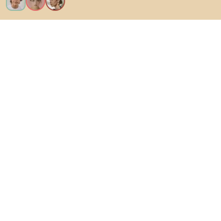
Vreau toate caracteristicile!
Despre Biano
Pentru utilizatori
Pentru magazine
Asigură-te că explorezi
Produse
Inspirații
AI designer