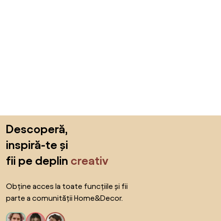
Sari peste subsol, revino la începutul paginii
Descoperă,
inspiră-te și
fii pe deplin
creativ
Obține acces la toate funcțiile și fii
parte a comunității Home&Decor.