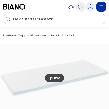
Sari peste navigare, accesează conținutul
Introducerea căutării
Sari peste conținut, mergi la subsol
Produse
Topper Memosan Ultimo Roll Up 5+2
Epuizat