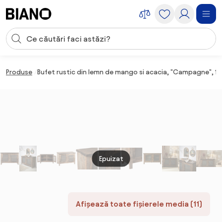
Sari peste navigare, accesează conținutul
Introducerea căutării
Sari peste conținut, mergi la subsol
Produse
Bufet rustic din lemn de mango si acacia, "Campagne", 11
Epuizat
Afișează toate fișierele media (11)