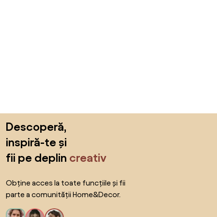
Sari peste subsol, revino la începutul paginii
Descoperă,
inspiră-te și
fii pe deplin
creativ
Obține acces la toate funcțiile și fii
parte a comunității Home&Decor.