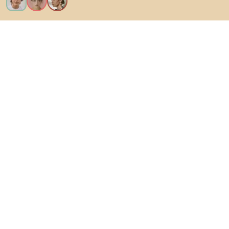
Vreau toate caracteristicile!
Despre Biano
Pentru utilizatori
Pentru magazine
Asigură-te că explorezi
Produse
Inspirații
AI designer