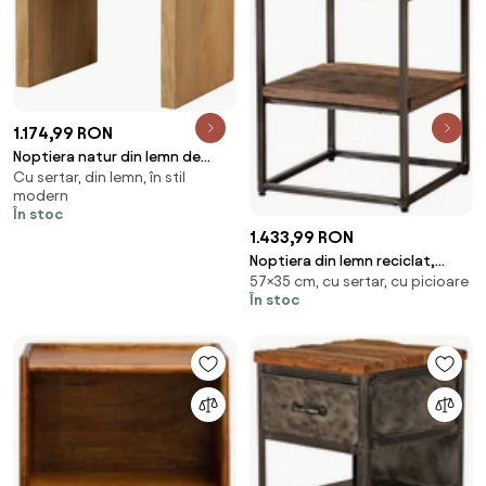
1.174,99 RON
Noptiera natur din lemn de
Cu sertar, din lemn, în stil
mango, cu 1 sertar , "Losail"
modern
În stoc
1.433,99 RON
Noptiera din lemn reciclat,
57×35 cm, cu sertar, cu picioare
aspect rustic, Galion
În stoc