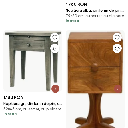
1.760 RON
Noptiera alba, din lemn de pin,
79×50 cm, cu sertar, cu picioare
cu sertar, aspect vintage,
În stoc
Persienne
1.180 RON
Noptiera gri, din lemn de pin, cu
52×45 cm, cu sertar, cu picioare
sertar, aspect rustic, Country
În stoc