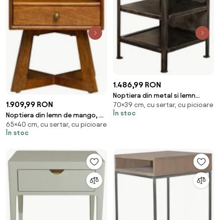
1.486,99 RON
Noptiera din metal si lemn
1.909,99 RON
70×39 cm, cu sertar, cu picioare
reciclat, cu sertar si 2 rafturi,
În stoc
Noptiera din lemn de mango, cu
aspect vintage, Oregon
65×40 cm, cu sertar, cu picioare
raft si sertar, Electra
În stoc