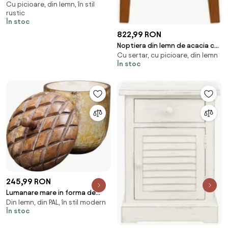
Cu picioare, din lemn, în stil
Arven
rustic
În stoc
822,99 RON
Noptiera din lemn de acacia cu 1
Cu sertar, cu picioare, din lemn
sertar , "Monti"
În stoc
245,99 RON
Lumanare mare in forma de
Din lemn, din PAL, în stil modern
ghinda
În stoc