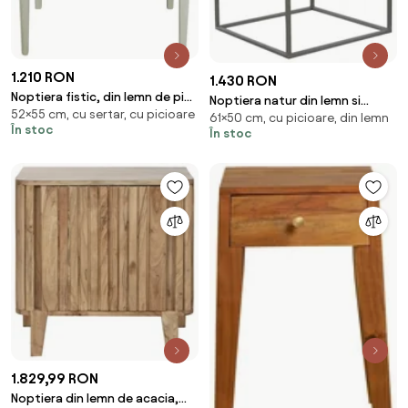
1.210 RON
1.430 RON
Noptiera fistic, din lemn de pin,
Noptiera natur din lemn si
52×55 cm, cu sertar, cu picioare
L55 cm, Pine
61×50 cm, cu picioare, din lemn
metal, New York
În stoc
În stoc
1.829,99 RON
Noptiera din lemn de acacia,