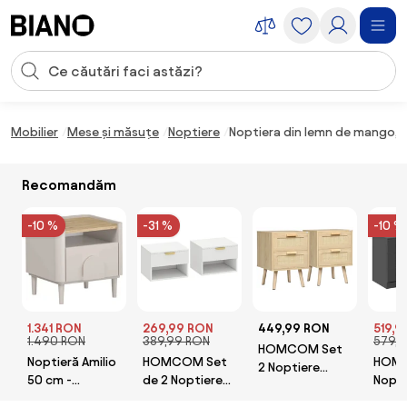
Sari peste navigare, accesează conținutul
Introducerea căutării
Sari peste conținut, mergi la subsol
Mobilier
Mese și măsuțe
Noptiere
Noptiera din lemn de mango, 
Recomandăm
-10 %
-31 %
-10 %
1.341 RON
269,99 RON
449,99 RON
519,9
1.490 RON
389,99 RON
579,9
HOMCOM Set
Noptieră Amilio
HOMCOM Set
HOM
2 Noptiere
50 cm -
de 2 Noptiere
Nopti
Boho Elegante,
cashmere /
Suspendate cu
Piese
Mobilier