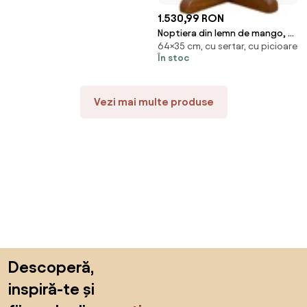
1.530,99 RON
Noptiera din lemn de mango, cu
64×35 cm, cu sertar, cu picioare
2 sertare, Aubin
În stoc
Vezi mai multe produse
Sari peste subsol, revino la începutul paginii
Descoperă,
inspiră-te și