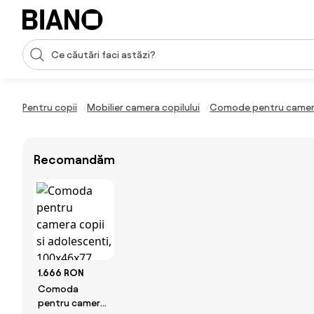
Sari peste navigare, accesează conținutul
Introducerea căutării
Sari peste conținut, mergi la subsol
Pentru copii
Mobilier camera copilului
Comode pentru camera
Recomandăm
1.666 RON
Comoda
pentru camera