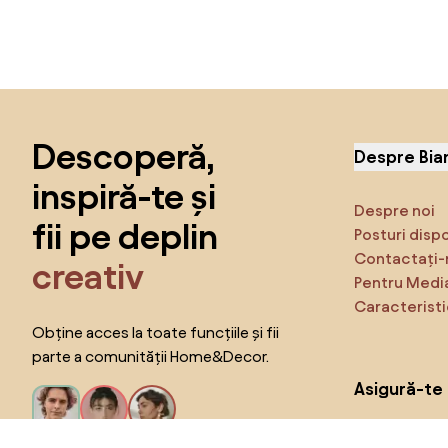
Sari peste subsol, revino la începutul paginii
Descoperă,
Despre Bia
inspiră-te și
Despre noi
fii pe deplin
Posturi disp
Contactați-
creativ
Pentru Medi
Caracteristi
Obține acces la toate funcțiile și fii
parte a comunității Home&Decor.
Asigură-te 
Produse