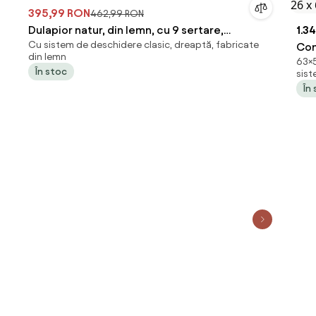
395,99 RON
462,99 RON
Dulapior natur, din lemn, cu 9 sertare,
1.3
Cu sistem de deschidere clasic, dreaptă, fabricate
Cluckette
Com
din lemn
63×5
4 s
În stoc
sist
26 
În