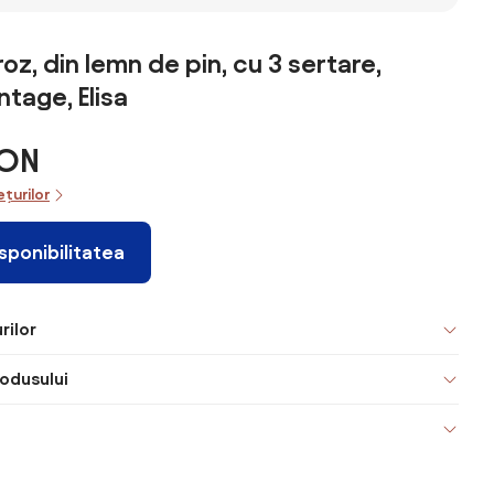
z, din lemn de pin, cu 3 sertare,
ntage, Elisa
RON
ețurilor
isponibilitatea
rilor
odusului