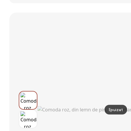
copii si
adolescenti,
100x46x77 cm,
colectia Louis
Epuizat