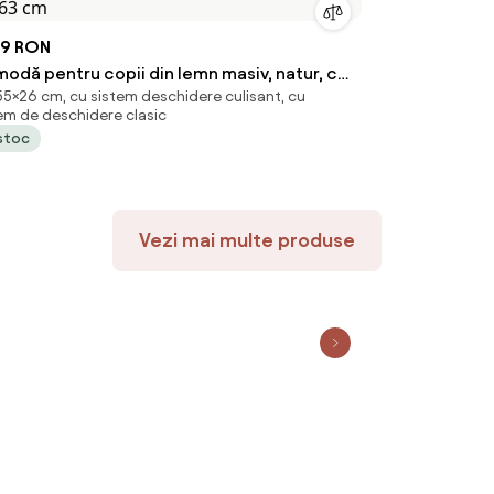
49 RON
odă pentru copii din lemn masiv, natur, cu
5×26 cm, cu sistem deschidere culisant, cu
ertare decorate cu animăluțe, „Calle", 55 x
em de deschidere clasic
x 63 cm
 stoc
Vezi mai multe produse