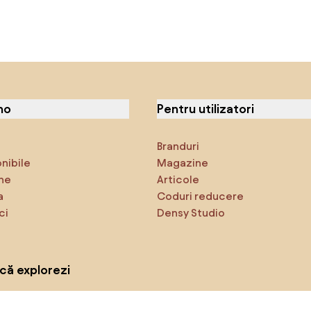
no
Pentru utilizatori
Branduri
onibile
Magazine
ne
Articole
a
Coduri reducere
ci
Densy Studio
că explorezi
Inspirații
AI designer