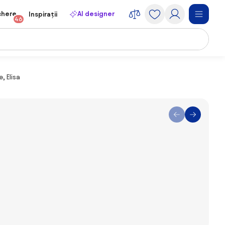
chere
AI designer
Inspirații
46
, Elisa