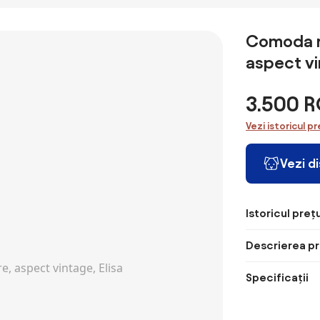
Comoda ro
aspect vi
3.500 
Vezi istoricul pr
Vezi d
Istoricul prețu
Descrierea pr
Specificații