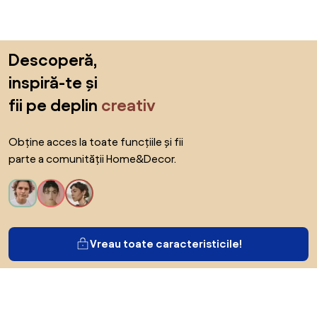
Sari peste subsol, revino la începutul paginii
Descoperă,
inspiră-te și
fii pe deplin
creativ
Obține acces la toate funcțiile și fii
parte a comunității Home&Decor.
Vreau toate caracteristicile!
Despre Biano