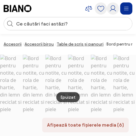
Sari peste navigare, accesează conținutul
Introducerea căutării
Sari peste conținut, mergi la subsol
Accesorii
Accesorii birou
Table de scris și panouri
Bord pentru not
Epuizat
Afișează toate fișierele media (6)