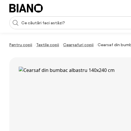
Sari peste navigare, accesează conținutul
Introducerea căutării
Sari peste conținut, mergi la subsol
Pentru copii
Textile copii
Cearșafuri copii
Cearsaf din bum