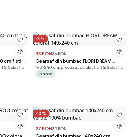
-8 %
33 RON
36 RON
 cm fistic,
Cearsaf din bumbac FLORI DREAM
 fără elastic
140×240 cm, prevăzut cu elastic, fără elastic
colorat 140x240 cm
În stoc
-10 %
27 RON
30 RON
OO colorat
Cearsaf din bumbac 140x240 cm