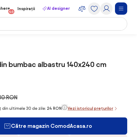
chere
AI designer
Inspirații
46
din bumbac albastru 140x240 cm
30 RON
 din ultimele 30 de zile:
24 RON
Vezi istoricul prețurilor
Către magazin ComodAcasa.ro