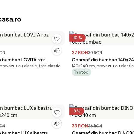
asa.ro
-10 %
27 RON
RON
30 RON
n bumbac LOVITA roz
Cearsaf din bumbac 140x240
revăzut cu elastic, fără elastic
140×240 cm, prevăzut cu elastic,
m
100% bumbac
În stoc
-8 %
33 RON
RON
36 RON
n bumbac LUX albastru
Cearsaf din bumbac DINOR