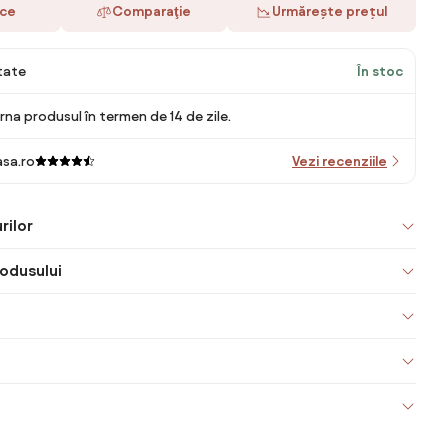
ace
Comparaţie
Urmărește prețul
itate
În stoc
rna produsul în termen de 14 de zile.
sa.ro
Vezi recenziile
rilor
odusului