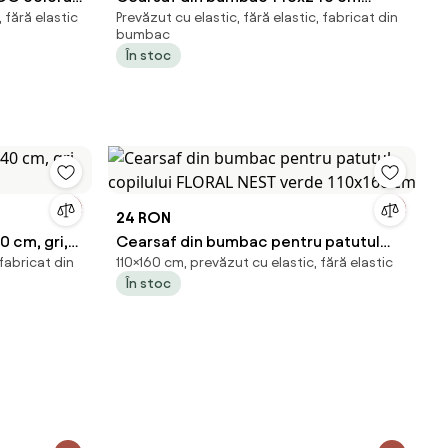
 fără elastic
Prevăzut cu elastic, fără elastic, fabricat din
verde, 100% bumbac
bumbac
În stoc
24 RON
 cm, gri,
Cearsaf din bumbac pentru patutul
 fabricat din
110×160 cm, prevăzut cu elastic, fără elastic
copilului FLORAL NEST verde 110x160 cm
În stoc