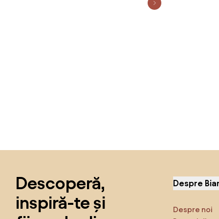
Sari peste subsol, revino la începutul paginii
Descoperă,
Despre Bia
inspiră-te și
Despre noi