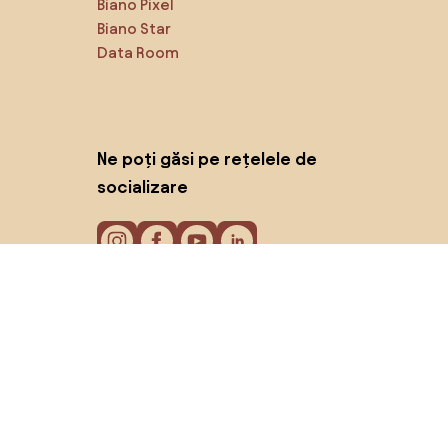
Biano Pixel
Biano Star
Data Room
Ne poți găsi pe rețelele de
socializare
Cookie-uri
Politica de confidențialitate
Termeni de utilizare