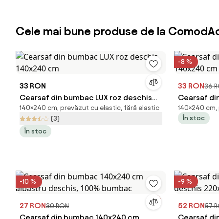
Cele mai bune produse de la ComodAc
-8 %
33 RON
33 RON
36 
Cearsaf din bumbac LUX roz deschis
Cearsaf di
140×240 cm, prevăzut cu elastic, fără elastic
140×240 cm, p
140x240 cm
140x240 c
În stoc
(3)
În stoc
-10 %
-9 %
27 RON
52 RON
30 RON
57 
Cearsaf din bumbac 140x240 cm
Cearsaf di