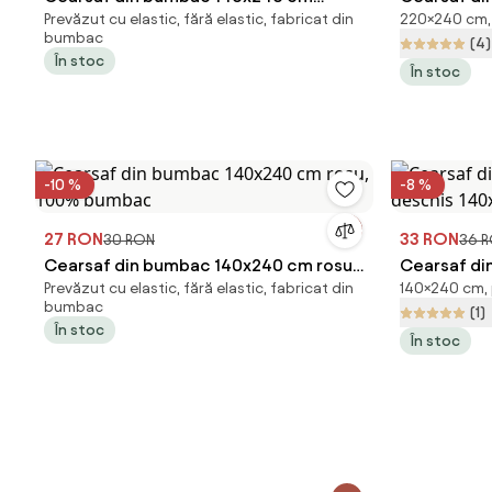
Prevăzut cu elastic, fără elastic, fabricat din
220×240 cm, p
albastru deschis, 100% bumbac
deschis 2
bumbac
(4)
În stoc
În stoc
-10 %
-8 %
27 RON
33 RON
30 RON
36 
Cearsaf din bumbac 140x240 cm rosu,
Cearsaf di
Prevăzut cu elastic, fără elastic, fabricat din
140×240 cm, p
100% bumbac
deschis 1
bumbac
(1)
În stoc
În stoc