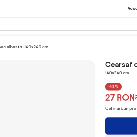
Vou
bac albastru 140x240 cm
Cearsaf 
Dimensiuni
140×240 cm
-10 %
27 RON
Cel mai bun preț