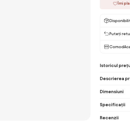
Îmi pl
Disponibil
Puteți retu
ComodAca
Istoricul prețu
Descrierea pr
Dimensiuni
Specificații
Recenzii