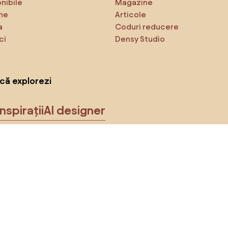
onibile
Magazine
ne
Articole
a
Coduri reducere
ci
Densy Studio
că explorezi
Inspirații
AI designer