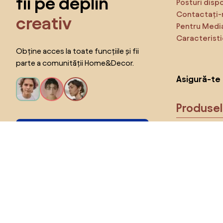
fii pe deplin
Posturi disp
Contactați-
creativ
Pentru Medi
Caracteristi
Obține acces la toate funcțiile și fii
parte a comunității Home&Decor.
Asigură-te 
Produse
Vreau toate caracteristicile!
Alege țara