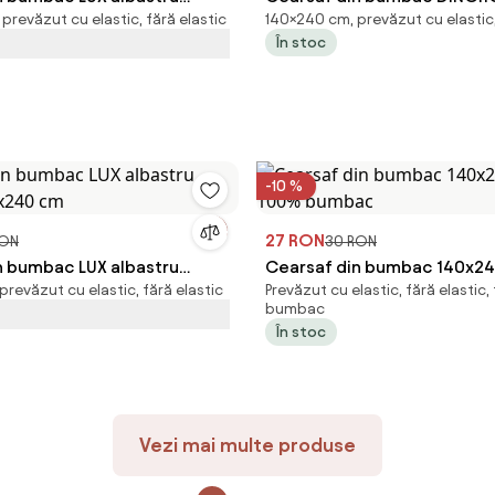
revăzut cu elastic, fără elastic
140×240 cm, prevăzut cu elastic,
20x240 cm
140x240 cm
În stoc
-10 %
27 RON
RON
30 RON
n bumbac LUX albastru
Cearsaf din bumbac 140x240
revăzut cu elastic, fără elastic
Prevăzut cu elastic, fără elastic,
40x240 cm
100% bumbac
bumbac
În stoc
Vezi mai multe produse