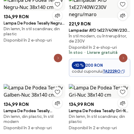
134,99 RON
Lampa De Podea Tesally Negru-
221,9 RON
Din lemn, în stil scandinav, din
Nuc 38x140 cm
Lampadar AYD 1xE27/40W/230V
plastic
În stil modern, cu întrerupător,
negru/maro
Disponibil în 2 e-shop-uri
de 230V
Disponibil în 2 e-shop-uri
În stoc
Livrare gratuită
-10 %
200 RON
codul cuponului
TA222RO
134,99 RON
134,99 RON
Lampa De Podea Tesally
Lampa De Podea Tesally Gri-Nuc
Din lemn, din plastic, în stil
Din lemn, în stil scandinav, din
Galben-Nuc 38x140 cm
38x140 cm
modern
plastic
Disponibil în 3 e-shop-uri
Disponibil în 2 e-shop-uri