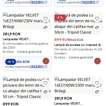
codul cuponului
TA222RO
codul cuponului
TA222RO
-5 %
281,9 RON
Lampadar VELVET
899 RON
945 RON
În stil modern, cu întrerupător,
1xE27/60W/230V maro/gri
Lampă de podea cu trepied din
de 230V
Brilagi
Din lemn, în stil scandinav, în stil
lemn de nuc cu abajur din
În stoc
Livrare gratuită
modern
catifea maro 50cm - Tripod
În stoc
Livrare gratuită
Classic
-10 %
254 RON
codul cuponului
TA222RO
281,9 RON
Lampadar VELVET
899 RON