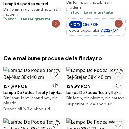
Din lemn, din metal, în stil
1xE27/60W/230V maro/gri
Lampă de podea cu trei
modern
Brilagi
Din lemn, în stil scandinav, în stil
picioare din lemn de nuc cu
În stoc
Livrare gratuită
modern
abajur din catifea taupe 50 cm
În stoc
Livrare gratuită
- Tripod Classic
-10 %
254 RON
codul cuponului
TA222RO
Cele mai bune produse de la finday.ro
134,99 RON
134,99 RON
Lampa De Podea Tesally Bej-Nuc
Lampa De Podea Tesally Bej-
Din lemn, în stil scandinav, din
Din lemn, din plastic, din carton
38x140 cm
Stejar 38x140 cm
plastic
Disponibil în 2 e-shop-uri
Disponibil în 3 e-shop-uri