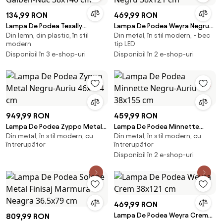
134,99 RON
469,99 RON
Lampa De Podea Tesally
Lampa De Podea Weyra Negru
Din lemn, din plastic, în stil
Din metal, în stil modern, - bec
Galben-Nuc 38x140 cm
38x121 cm
modern
tip LED
Disponibil în 3 e-shop-uri
Disponibil în 2 e-shop-uri
949,99 RON
459,99 RON
Lampa De Podea Zyppo Metal
Lampa De Podea Minnette
Din metal, în stil modern, cu
Din metal, în stil modern, cu
Negru-Auriu 46x114 cm
Negru-Auriu 38x155 cm
întrerupător
întrerupător
Disponibil în 2 e-shop-uri
469,99 RON
Lampa De Podea Weyra Crem
809,99 RON