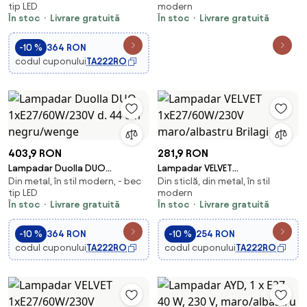
tip LED
modern
În stoc
Livrare gratuită
În stoc
Livrare gratuită
-10 %
364 RON
codul cuponului
TA222RO
403,9 RON
281,9 RON
Lampadar Duolla DUO
Lampadar VELVET
Din metal, în stil modern, - bec
Din sticlă, din metal, în stil
1xE27/60W/230V d. 44 cm
1xE27/60W/230V maro/albastru
tip LED
modern
negru/wenge
Brilagi
În stoc
Livrare gratuită
În stoc
Livrare gratuită
-10 %
364 RON
-10 %
254 RON
codul cuponului
TA222RO
codul cuponului
TA222RO