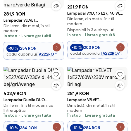
221,9 RON
Lampadar AYD, 1 x E27, 40 W,
281,9 RON
Din lemn, din metal, în stil
230 V, maro/albastru
Lampadar VELVET
modern
Din lemn, din metal, în stil
1xE27/60W/230V maro/verde
Disponibil în 3 e-shop-uri
modern
Brilagi
În stoc
Livrare gratuită
În stoc
Livrare gratuită
-10 %
200 RON
-10 %
254 RON
codul cuponului
TA222RO
codul cuponului
TA222RO
403,9 RON
281,9 RON
Lampadar Duolla DUO
Lampadar VELVET
Din lemn, în stil modern, cu
Din sticlă, din metal, în stil
1xE27/60W/230V d. 44 cm
1xE27/60W/230V maro/bej
întrerupător
modern
bej/gri/wenge
Brilagi
În stoc
Livrare gratuită
În stoc
Livrare gratuită
-10 %
364 RON
-10 %
254 RON