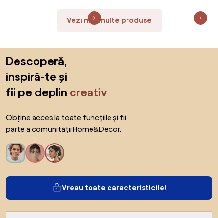
Vezi mai multe produse
Sari peste subsol, revino la începutul paginii
Descoperă,
inspiră-te și
fii pe deplin
creativ
Obține acces la toate funcțiile și fii
parte a comunității Home&Decor.
Vreau toate caracteristicile!