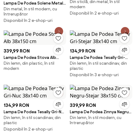
Din sticlă, din metal, în stil
38x121 cm
Lampa De Podea Solene Metal
modern
Din metal, în stil modern, cu
Finisaj Marmura Neagra 36.5x79
Disponibil în 2 e-shop-uri
întrerupător
cm
Disponibil în 2 e-shop-uri
339,99 RON
134,99 RON
Lampa De Podea Stova Alb
Lampa De Podea Tesally Gri-
Din lemn, din plastic, în stil
Din lemn, în stil scandinav, din
38x150 cm
Stejar 38x140 cm
modern
plastic
Disponibil în 3 e-shop-uri
134,99 RON
339,99 RON
Lampa De Podea Tesally Gri-Nuc
Lampa De Podea Zinnya Negru-
Din lemn, în stil scandinav, din
Din lemn, în stil modern, cu
38x140 cm
Stejar 38x150 cm
plastic
întrerupător
Disponibil în 2 e-shop-uri