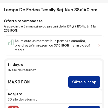
Lampa De Podea Tesally Bej-Nuc 38x140 cm
Oferte recomandate
Alege dintre 3 magazine cu prețuri de la 134,99 RON până la
235 RON:
Acum este un moment bun pentru a cumpăra,
prețul este în prezent cu
37,01 RON
mai mic decât
media.
finday.ro
14 zile de returnat
134,99 RON
Către e-shop
Acaju.ro
30 zile de returnat