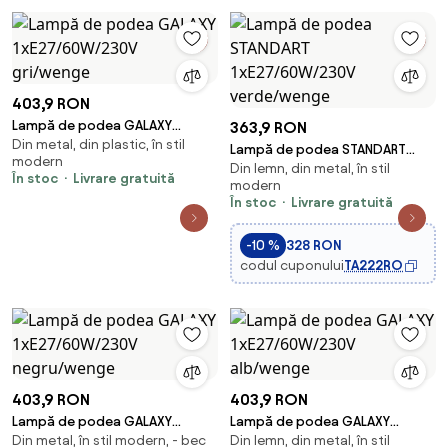
403,9 RON
Lampă de podea GALAXY
363,9 RON
Din metal, din plastic, în stil
1xE27/60W/230V gri/wenge
Lampă de podea STANDART
modern
Din lemn, din metal, în stil
1xE27/60W/230V verde/wenge
În stoc
Livrare gratuită
modern
În stoc
Livrare gratuită
-10 %
328 RON
codul cuponului
TA222RO
403,9 RON
403,9 RON
Lampă de podea GALAXY
Lampă de podea GALAXY
Din metal, în stil modern, - bec
Din lemn, din metal, în stil
1xE27/60W/230V negru/wenge
1xE27/60W/230V alb/wenge