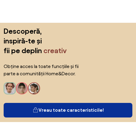
Sari peste subsol, revino la începutul paginii
Descoperă,
inspiră-te și
fii pe deplin
creativ
Obține acces la toate funcțiile și fii
parte a comunității Home&Decor.
Vreau toate caracteristicile!
Despre Biano