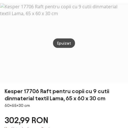
de Organizare
96x42x186 cm
cu Sertar de
Depozitare
pentru Camera
de Joaca, Alb
HOMCOM |
Aosom Romania
Epuizat
Kesper 17706 Raft pentru copii cu 9 cutii
dinmaterial textil Lama, 65 x 60 x 30 cm
Dimensiuni
60×65×30 cm
302,99 RON