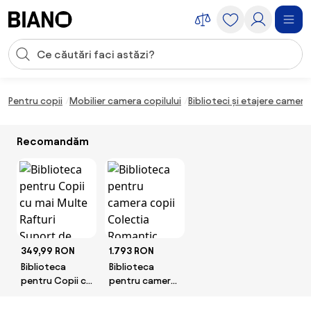
Sari peste navigare, accesează conținutul
Introducerea căutării
Sari peste conținut, mergi la subsol
Pentru copii
Mobilier camera copilului
Biblioteci și etajere camera
Recomandăm
349,99 RON
1.793 RON
Biblioteca
Biblioteca
pentru Copii cu
pentru camera
mai Multe
copii Colectia
Rafturi Suport
Romantic,