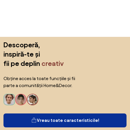
Sari peste subsol, revino la începutul paginii
Descoperă,
inspiră-te și
fii pe deplin
creativ
Obține acces la toate funcțiile și fii
parte a comunității Home&Decor.
Vreau toate caracteristicile!