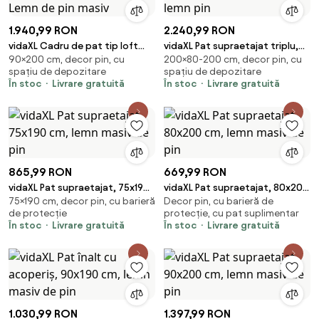
1.940,99 RON
2.240,99 RON
vidaXL Cadru de pat tip loft
vidaXL Pat supraetajat triplu,
90×200 cm, decor pin, cu
200×80-200 cm, decor pin, cu
natural 90 x 200 cm Lemn de
200x200/80x200 cm lemn pin
spațiu de depozitare
spațiu de depozitare
pin masiv
În stoc
Livrare gratuită
În stoc
Livrare gratuită
865,99 RON
669,99 RON
vidaXL Pat supraetajat, 75x190
vidaXL Pat supraetajat, 80x200
75×190 cm, decor pin, cu barieră
Decor pin, cu barieră de
cm, lemn masiv de pin
cm, lemn masiv de pin
de protecție
protecție, cu pat suplimentar
În stoc
Livrare gratuită
În stoc
Livrare gratuită
1.030,99 RON
1.397,99 RON