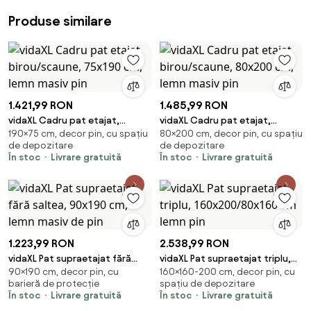
Produse similare
1.421,99 RON
1.485,99 RON
vidaXL Cadru pat etajat,
vidaXL Cadru pat etajat,
190×75 cm, decor pin, cu spațiu
80×200 cm, decor pin, cu spațiu
birou/scaune, 75x190 cm, lemn
birou/scaune, 80x200 cm, lemn
de depozitare
de depozitare
masiv pin
masiv pin
În stoc
Livrare gratuită
În stoc
Livrare gratuită
1.223,99 RON
2.538,99 RON
vidaXL Pat supraetajat fără
vidaXL Pat supraetajat triplu,
90×190 cm, decor pin, cu
160×160-200 cm, decor pin, cu
saltea, 90x190 cm, lemn masiv
160x200/80x160 cm lemn pin
barieră de protecție
spațiu de depozitare
de pin
În stoc
Livrare gratuită
În stoc
Livrare gratuită