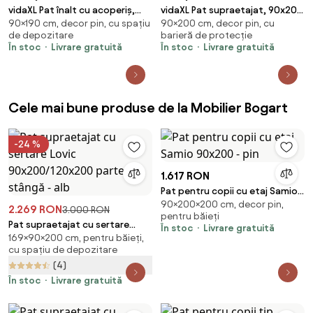
vidaXL Pat înalt cu acoperiș,
vidaXL Pat supraetajat, 90x200
90×190 cm, decor pin, cu spațiu
90×200 cm, decor pin, cu
90x190 cm, lemn masiv de pin
cm, lemn masiv de pin
de depozitare
barieră de protecție
În stoc
Livrare gratuită
În stoc
Livrare gratuită
Cele mai bune produse de la Mobilier Bogart
-24 %
1.617 RON
Pat pentru copii cu etaj Samio
90×200×200 cm, decor pin,
90x200 - pin
2.269 RON
3.000 RON
pentru băieți
Pat supraetajat cu sertare
În stoc
Livrare gratuită
169×90×200 cm, pentru băieți,
Lovic 90x200/120x200 partea
cu spațiu de depozitare
stângă - alb
(4)
În stoc
Livrare gratuită