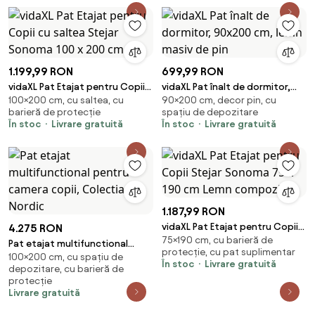
1.199,99 RON
699,99 RON
vidaXL Pat Etajat pentru Copii
vidaXL Pat înalt de dormitor,
100×200 cm, cu saltea, cu
90×200 cm, decor pin, cu
cu saltea Stejar Sonoma 100 x
90x200 cm, lemn masiv de pin
barieră de protecție
spațiu de depozitare
200 cm
În stoc
Livrare gratuită
În stoc
Livrare gratuită
1.187,99 RON
vidaXL Pat Etajat pentru Copii
4.275 RON
75×190 cm, cu barieră de
Stejar Sonoma 75 x 190 cm
Pat etajat multifunctional
protecție, cu pat suplimentar
Lemn compozit
100×200 cm, cu spațiu de
pentru camera copii, Colectia
În stoc
Livrare gratuită
depozitare, cu barieră de
Nordic
protecție
Livrare gratuită