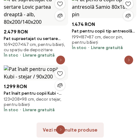
1.474 RON
Pat pentru copii tip antresolă
2.479 RON
199×187×87 cm, decor pin,
Samio 80x180 - pin
Pat supraetajat cu sertare
pentru băieți
169×207×147 cm, pentru băieți,
Lovic partea dreaptă - alb,
În stoc
Livrare gratuită
cu spațiu de depozitare
80x200/140x200
În stoc
Livrare gratuită
1.299 RON
Pat înalt pentru copii Kubi -
123×208×98 cm, decor stejar,
stejar / 90x200
pentru băieți
În stoc
Livrare gratuită
Vezi mai multe produse