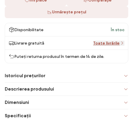
Îmi place
Comparaţie
Urmărește prețul
Disponibilitate
În stoc
Livrare gratuită
Toate livrările
Puteți returna produsul în termen de 14 de zile.
Istoricul prețurilor
Descrierea produsului
Dimensiuni
Specificații