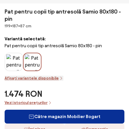
Pat pentru copii tip antresolă Samio 80x180 -
pin
Dimensiuni
199×187×87 cm
Variantă selectată:
Pat pentru copii tip antresolă Samio 80x180 - pin
Afișați variantele disponibile
1.474 RON
Vezi istoricul prețurilor
Către magazin Mobilier Bogart