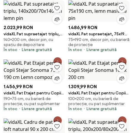
2.023,99 RON
1.486,99 RON
vidaXL Pat supraetajat triplu,
vidaXL Pat supraetajat, 75x190
140×200 cm, decor pin, cu
75×190 cm, decor pin, cu barieră
140x200/70x140 cm lemn pin
cm, lemn masiv de pin
spațiu de depozitare
de protecție
În stoc
Livrare gratuită
În stoc
Livrare gratuită
1.456,99 RON
1.309,99 RON
vidaXL Pat Etajat pentru Copii
vidaXL Pat Etajat pentru Copii
190×75 cm, cu barieră de
100×200 cm, cu barieră de
Stejar Sonoma 75 x 190 cm
Stejar Sonoma 100 x 200 cm
protecție, cu pat suplimentar
protecție, cu pat suplimentar
Lemn compozit
În stoc
Livrare gratuită
În stoc
Livrare gratuită