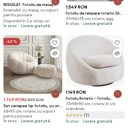
RESIGILAT- Fotoliu de masaj
1.549 RON
Extensibil, cu masaj, cu suport
QUITUS, cu Incalzire, Bluetooth,
Fotoliu de relaxare rotativ 360°
pentru picioare
Display, Ecran tactil, Zero
93×96×78 cm, rotativ, egg
tip Lounge, tapițerie Mink
Disponibil în 2 e-shop-uri
Gravity, 2 Boxe, Moduri
În stoc
Livrare gratuită
Cashmere, bază metalică
În stoc
Livrare gratuită
Automate, Suport Picioare
neagră Ø60 cm, Gri, 96x93x78
extensibil, Piele Ecologica
cm
Premium, Maro
-40 %
1.149 RON
Fotoliu Rotativ – Fotoliu
1.749 RON
2.899 RON
73×98×90 cm, rotativ, în stil
Modern și Confortabil pentru
Set canapea tip fotoliu, cu un
scandinav
Living, Material Textil, stofă
68×95 cm, rotativ, cu suport
singur loc, taburet inclus,
(2)
Aragon, Alb
pentru picioare
material tip boucle, rotativ, Alb
În stoc
Livrare gratuită
În stoc
Livrare gratuită