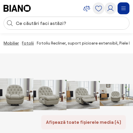
Sari peste navigare, accesează conținutul
Introducerea căutării
Sari peste conținut, mergi la subsol
Mobilier
Fotolii
Fotoliu Recliner, suport picioare extensibil, Piele E
Afișează toate fișierele media (4)