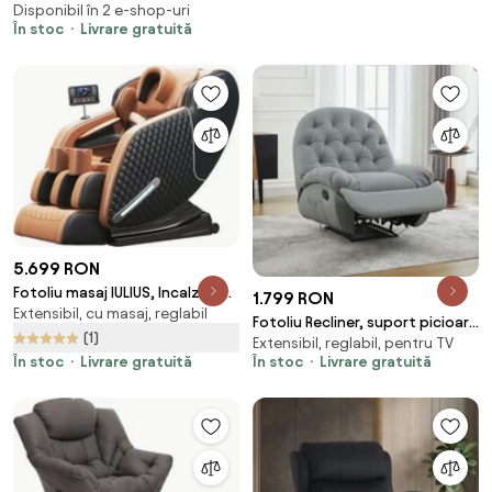
Disponibil în 2 e-shop-uri
rapid cotiera, Zero Gravity,
În stoc
Livrare gratuită
Boxe, Moduri Automate,
Suport Picioare extensibil, Piele
Ecologica Premium, Bej
5.699 RON
Fotoliu masaj IULIUS, Incalzire,
1.799 RON
Extensibil, cu masaj, reglabil
Bluetooth, Display LCD, Ecran
Fotoliu Recliner, suport picioare
tactil color, Zero Gravity, 2
(1)
Extensibil, reglabil, pentru TV
extensibil, Piele Ecologica, Gri
Boxe, Moduri Automate,
În stoc
Livrare gratuită
În stoc
Livrare gratuită
Reglarea intensității masajului,
Suport picioare extensibil, Piele
PU Premium, Negru/Portocaliu