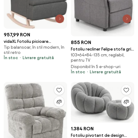
957,99 RON
vidaXL Fotoliu picioare
855 RON
Tip balansoar, în stil modern, în
balansoar din lemn de hevea gri
Fotoliu recliner Felipe stofa gri
stil retro
închis textil
103×64×84-135 cm, reglabil,
H103 cm
În stoc
Livrare gratuită
pentru TV
Disponibil în 5 e-shop-uri
În stoc
Livrare gratuită
1.384 RON
Fotoliu pivotant de design