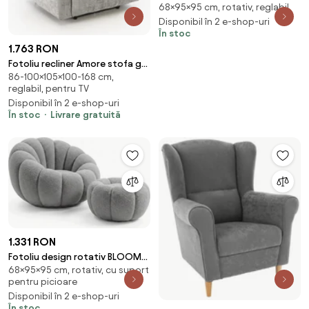
68×95×95 cm, rotativ, reglabil
BLOOM cu taburet, gri
Disponibil în 2 e-shop-uri
În stoc
1.763 RON
Fotoliu recliner Amore stofa gri
86-100×105×100-168 cm,
H100 cm
reglabil, pentru TV
Disponibil în 2 e-shop-uri
În stoc
Livrare gratuită
1.331 RON
Fotoliu design rotativ BLOOM
68×95×95 cm, rotativ, cu suport
cu taburet, gri
pentru picioare
Disponibil în 2 e-shop-uri
În stoc