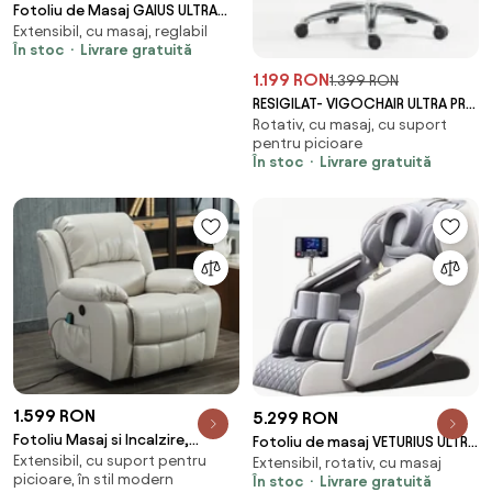
Fotoliu de Masaj GAIUS ULTRA
Extensibil, cu masaj, reglabil
PREMIUM – Tehnologie, Relaxare
În stoc
Livrare gratuită
și Eleganță - AI Voice, Incalzire,
Zero Gravity, difuzoare
1.199 RON
1.399 RON
Bluetooth, Gri
RESIGILAT- VIGOCHAIR ULTRA PRO
Rotativ, cu masaj, cu suport
ROLLER Scaun ergonomic,
pentru picioare
spatar reglare verticala, suport
În stoc
Livrare gratuită
lombar cu masaj si incalzire,
sezut translatie, cotiere 6D,
suport picioare, Full Mesh,
Negru
1.599 RON
5.299 RON
Fotoliu Masaj si Incalzire,
Fotoliu de masaj VETURIUS ULTRA
Extensibil, cu suport pentru
Recliner, suport picioare
Extensibil, rotativ, cu masaj
PRO, Incalzire, Bluetooth,
picioare, în stil modern
În stoc
Livrare gratuită
extensibil, Air PU Premium, Bej
Display, Ecran tactil, Controler