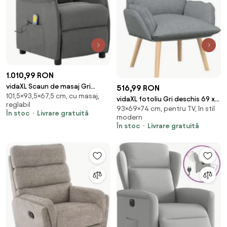
1.010,99 RON
vidaXL Scaun de masaj Gri
516,99 RON
101,5×93,5×67,5 cm, cu masaj,
deschis 93.5 x 67.5 x 101.5 cm
vidaXL fotoliu Gri deschis 69 x
reglabil
țesătură
93×69×74 cm, pentru TV, în stil
74 x 93 cm Țesătură și placaj
În stoc
Livrare gratuită
modern
În stoc
Livrare gratuită