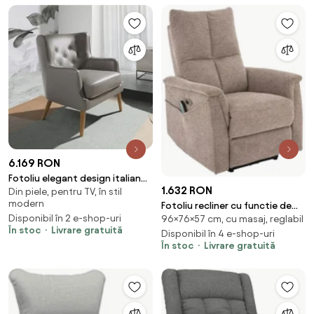
6.169 RON
Fotoliu elegant design italian
1.632 RON
Din piele, pentru TV, în stil
Ardath
modern
Fotoliu recliner cu functie de
Disponibil în 2 e-shop-uri
96×76×57 cm, cu masaj, reglabil
masaj Neptun M bej Brego34
În stoc
Livrare gratuită
Disponibil în 4 e-shop-uri
În stoc
Livrare gratuită