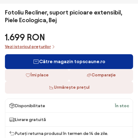
Fotoliu Recliner, suport picioare extensibil,
Piele Ecologica, Bej
1.699 RON
Vezi istoricul prețurilor
Către magazin topscaune.ro
Îmi place
Comparaţie
Urmărește prețul
Disponibilitate
În stoc
Livrare gratuită
Puteți returna produsul în termen de 14 de zile.