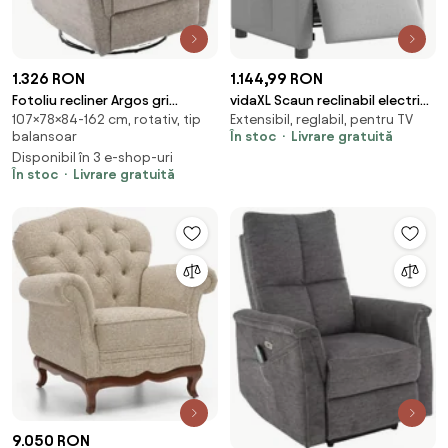
1.326 RON
1.144,99 RON
Fotoliu recliner Argos gri
vidaXL Scaun reclinabil electric
107×78×84-162 cm, rotativ, tip
Extensibil, reglabil, pentru TV
Raven07
Cloud Grey Fabric
balansoar
În stoc
Livrare gratuită
Disponibil în 3 e-shop-uri
În stoc
Livrare gratuită
9.050 RON