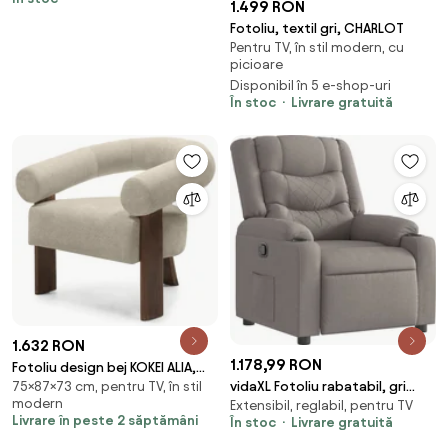
1.499 RON
Fotoliu, textil gri, CHARLOT
Pentru TV, în stil modern, cu
picioare
Disponibil în 5 e-shop-uri
În stoc
Livrare gratuită
1.632 RON
1.178,99 RON
Fotoliu design bej KOKEI ALIA,
vidaXL Fotoliu rabatabil, gri
75×87×73 cm, pentru TV, în stil
decor nuc
modern
Extensibil, reglabil, pentru TV
taupe, material textil
Livrare în peste 2 săptămâni
În stoc
Livrare gratuită