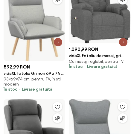
1.090,99 RON
vidaXL Fotoliu de masaj, gri
Cu masaj, reglabil, pentru TV
închis, material textil
În stoc
Livrare gratuită
592,99 RON
vidaXL fotoliu Gri nori 69 x 74 x
93×69×74 cm, pentru TV, în stil
93 cm Țesătură și placaj
modern
În stoc
Livrare gratuită