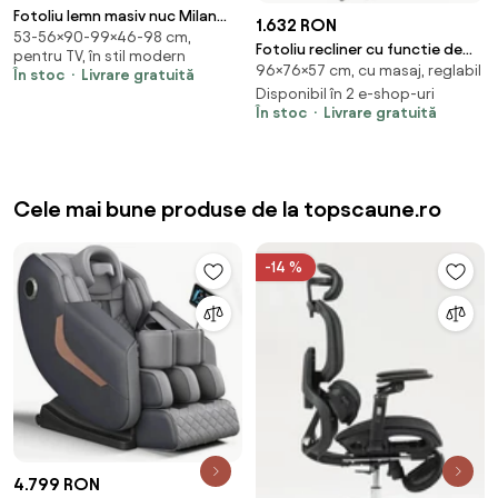
Fotoliu lemn masiv nuc Milan
1.632 RON
53-56×90-99×46-98 cm,
Alb- 99/53 x 90/56 x 98/46 cm
Fotoliu recliner cu functie de
pentru TV, în stil modern
96×76×57 cm, cu masaj, reglabil
masaj Neptun M gri inchis
În stoc
Livrare gratuită
Brego18
Disponibil în 2 e-shop-uri
În stoc
Livrare gratuită
Cele mai bune produse de la topscaune.ro
-14 %
4.799 RON