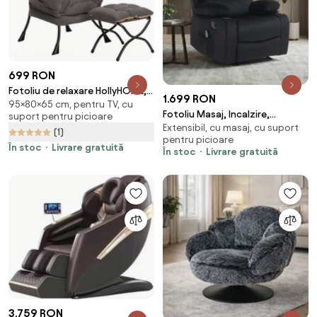
699 RON
Fotoliu de relaxare HollyHOME,
1.699 RON
95×80×65 cm, pentru TV, cu
cu taburet pliabil, stofă, Gri
Fotoliu Masaj, Incalzire,
suport pentru picioare
închis
Extensibil, cu masaj, cu suport
rabatabil, sezut cu arcuri
(1)
pentru picioare
metalice, suport picioare
În stoc
Livrare gratuită
În stoc
Livrare gratuită
extensibil, catifea, Negru
3.759 RON