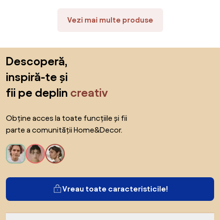
Vezi mai multe produse
Sari peste subsol, revino la începutul paginii
Descoperă,
inspiră-te și
fii pe deplin
creativ
Obține acces la toate funcțiile și fii
parte a comunității Home&Decor.
Vreau toate caracteristicile!