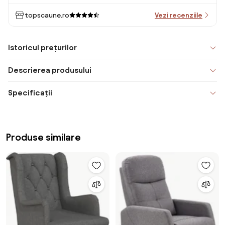
topscaune.ro
Vezi recenziile
Istoricul prețurilor
Descrierea produsului
Specificații
Produse similare