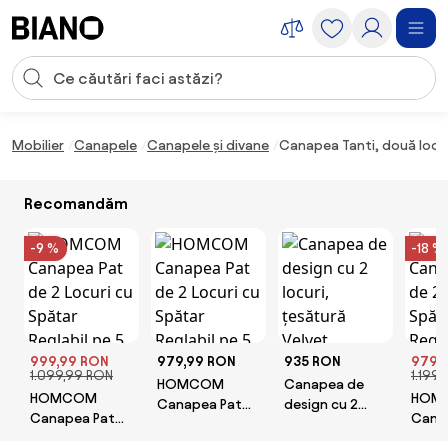
Sari peste navigare, accesează conținutul
Introducerea căutării
Sari peste conținut, mergi la subsol
Mobilier
Canapele
Canapele și divane
Canapea Tanti, două locur
Recomandăm
-9 %
-18 %
999,99 RON
979,99 RON
935 RON
979,
1.099,99 RON
1.199
HOMCOM
Canapea de
HOMCOM
HOM
Canapea Pat
design cu 2
Canapea Pat
Cana
de 2 Locuri cu
locuri, ţesătură
de 2 Locuri cu
de 2 
Spătar Reglabil
Velvet