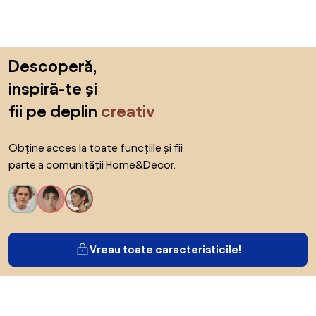
Sari peste subsol, revino la începutul paginii
Descoperă,
inspiră-te și
fii pe deplin
creativ
Obține acces la toate funcțiile și fii
parte a comunității Home&Decor.
Vreau toate caracteristicile!
Despre Biano