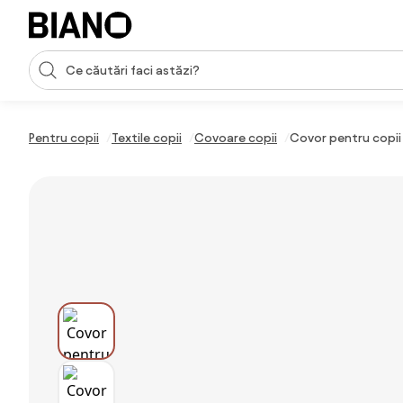
Sari peste navigare, accesează conținutul
Introducerea căutării
Sari peste conținut, mergi la subsol
Pentru copii
Textile copii
Covoare copii
Covor pentru copii