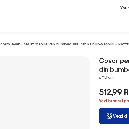
Vou
 crem lavabil țesut manual din bumbac ø110 cm Rainbow Moss – Natti
Covor pen
din bumb
Dimensiuni
⌀ 110 cm
512,99 
Vezi istoricul pr
Vezi d