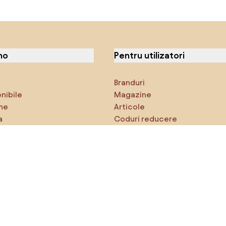
no
Pentru utilizatori
Branduri
onibile
Magazine
ne
Articole
a
Coduri reducere
ci
Densy Studio
că explorezi
Inspirații
AI designer