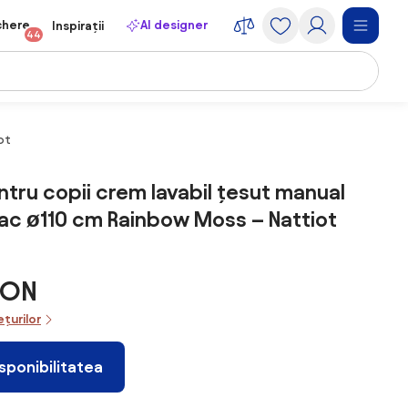
chere
AI designer
Inspirații
44
ot
tru copii crem lavabil țesut manual
ac ø110 cm Rainbow Moss – Nattiot
RON
ețurilor
isponibilitatea