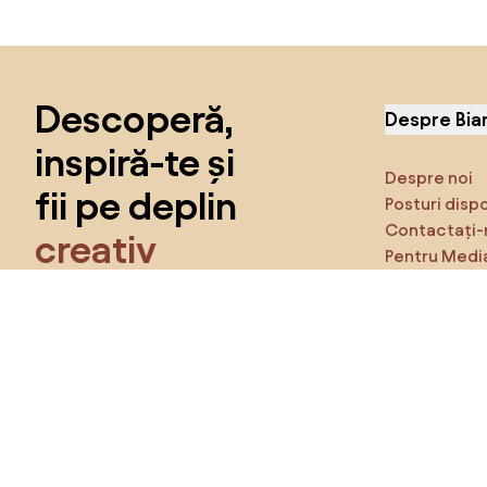
Sari peste subsol, revino la începutul paginii
Descoperă,
Despre Bia
inspiră-te și
Despre noi
fii pe deplin
Posturi disp
Contactați-
creativ
Pentru Medi
Caracteristi
Obține acces la toate funcțiile și fii
parte a comunității Home&Decor.
Asigură-te 
Produse
Vreau toate caracteristicile!