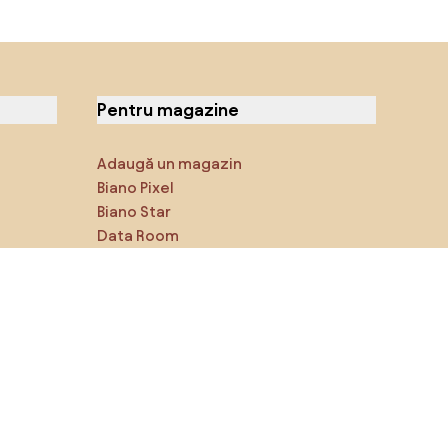
Pentru magazine
Adaugă un magazin
Biano Pixel
Biano Star
Data Room
Ne poți găsi pe rețelele de
socializare