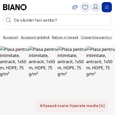
Sari peste navigare, accesează conținutul
Introducerea căutării
Sari peste conținut, mergi la subsol
Accesorii
Accesorii grădină
Balcon și terasă
Copertine pentru b
Afișează toate fișierele media (4)