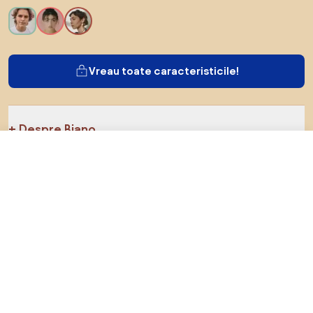
Vreau toate caracteristicile!
Despre Biano
191,06 RON
Către magazin
163,34 RON
Pentru utilizatori
Pentru magazine
Asigură-te că explorezi
Produse
Inspirații
AI designer