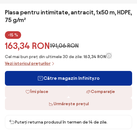
Plasa pentru intimitate, antracit, 1x50 m, HDPE,
75 g/m²
-15 %
163,34 RON
191,06 RON
Cel mai bun preț din ultimele 30 de zile:
163,34 RON
Vezi istoricul prețurilor
Către magazin Infinity.ro
Îmi place
Comparaţie
Urmărește prețul
Puteți returna produsul în termen de 14 de zile.