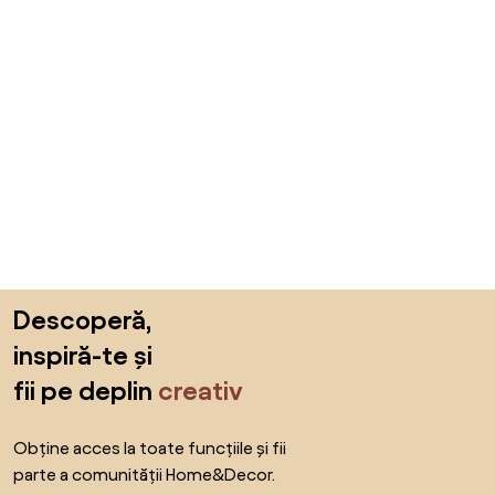
Sari peste subsol, revino la începutul paginii
Descoperă,
inspiră-te și
fii pe deplin
creativ
Obține acces la toate funcțiile și fii
parte a comunității Home&Decor.