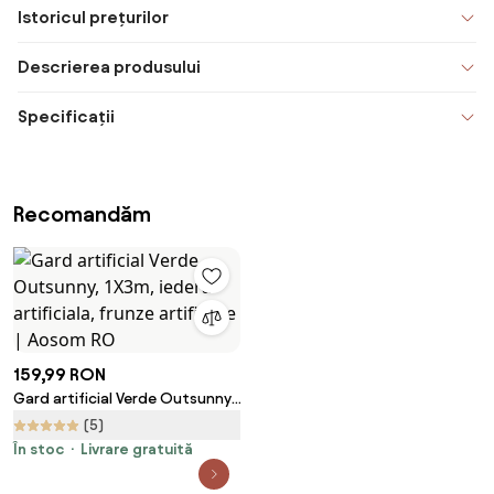
Istoricul prețurilor
Descrierea produsului
Specificații
Recomandăm
159,99 RON
Gard artificial Verde Outsunny,
1X3m, iedera artificiala, frunze
(5)
artificiale | Aosom RO
În stoc
Livrare gratuită