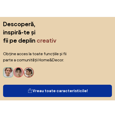
Sari peste subsol, revino la începutul paginii
Descoperă,
inspiră-te și
fii pe deplin
creativ
Obține acces la toate funcțiile și fii
parte a comunității Home&Decor.
Vreau toate caracteristicile!
Despre Biano