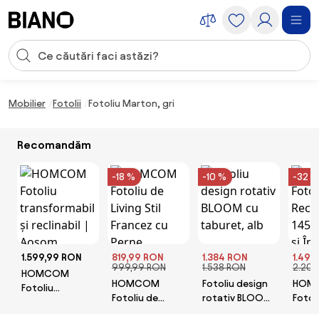
Sari peste navigare, accesează conținutul
Introducerea căutării
Sari peste conținut, mergi la subsol
Mobilier
Fotolii
Fotoliu Marton, gri
Recomandăm
-18 %
-10 %
-32 %
1.599,99 RON
819,99 RON
1.384 RON
1.499
999,99 RON
1.538 RON
2.209
HOMCOM
HOMCOM
Fotoliu design
HOM
Fotoliu
Fotoliu de
rotativ BLOOM
Fotol
transformabil și
Living Stil
cu taburet, alb
Reclin
reclinabil |