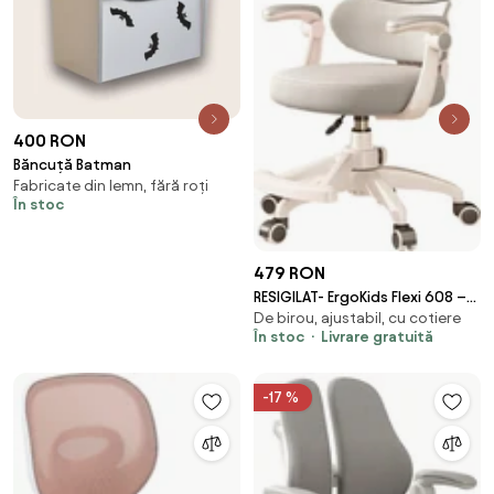
400 RON
Băncuță Batman
Fabricate din lemn, fără roți
În stoc
479 RON
RESIGILAT- ErgoKids Flexi 608 –
De birou, ajustabil, cu cotiere
Scaun Ergonomic pentru Copii
În stoc
Livrare gratuită
Reglabil, Spatar Dublu cu
Suport Lombar, Cotiere
Rabatabile, Suport pentru
-17 %
Picioare, Alb/Gri