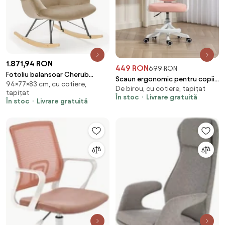
1.871,94 RON
449 RON
699 RON
Fotoliu balansoar Cherub
Scaun ergonomic pentru copii,
94×77×83 cm, cu cotiere,
Rocker - H94 cm
De birou, cu cotiere, tapițat
suport lombar, suport picioare
tapițat
În stoc
Livrare gratuită
reglabil, rotativ, Roz
În stoc
Livrare gratuită