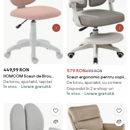
449,99 RON
579 RON
699 RON
HOMCOM Scaun de Birou
Scaun ergonomic pentru copii,
De birou, ajustabil, tapițat
Ergonomic Rotativ din Material
De birou, ajustabil, cu cotiere
spatar reglabil inaltime si
În stoc
Livrare gratuită
Tip Plasă Respirabil Fără Brațe,
adancime, suport picioare
Disponibil în 2 e-shop-uri
În stoc
Livrare gratuită
Înălțime Reglabilă, Roz | Aosom
reglabil, rotativ, Gri
Romania