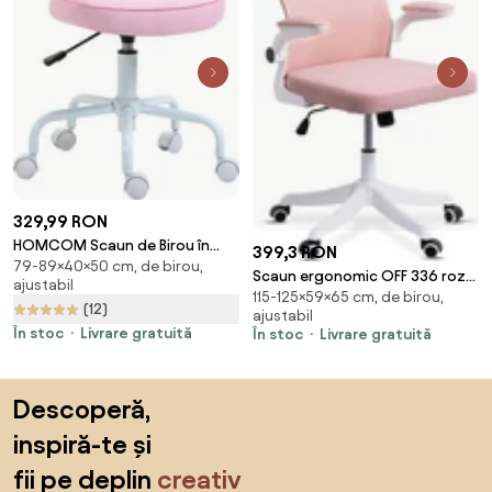
329,99 RON
HOMCOM Scaun de Birou în
399,3 RON
79-89×40×50 cm, de birou,
Formă de Inimă, Bază cu 5 Roți,
Scaun ergonomic OFF 336 roz,
ajustabil
Înălțime Reglabilă, 40x50x79-
115-125×59×65 cm, de birou,
spătar înalt și brațe rabatabile
(12)
89 cm, Roz | Aosom Romania
ajustabil
În stoc
Livrare gratuită
În stoc
Livrare gratuită
Sari peste subsol, revino la începutul paginii
Descoperă,
inspiră-te și
fii pe deplin
creativ