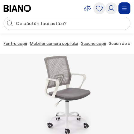
Sari peste navigare, accesează conținutul
Introducerea căutării
Sari peste conținut, mergi la subsol
Pentru copii
Mobilier camera copilului
Scaune copii
Scaun de bir