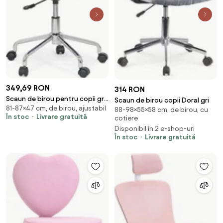
349,69 RON
314 RON
Scaun de birou pentru copii gri
Scaun de birou copii Doral gri
81-87×47 cm, de birou, ajustabil
din catifea OFF 333
88-98×55×58 cm, de birou, cu
În stoc
Livrare gratuită
cotiere
Disponibil în 2 e-shop-uri
În stoc
Livrare gratuită