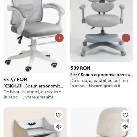
539 RON
RIKKY Scaun ergonomic pentru
447,7 RON
De birou, ajustabil, cu cotiere
copii, spatar si suport lombar
În stoc
Livrare gratuită
RESIGILAT - Scaun ergonomic
reglabile, huse detasabile,
De birou, ajustabil, cu cotiere
OFF 829 gri
suport picioare reglabil,
În stoc
Livrare gratuită
rotativ, Gri