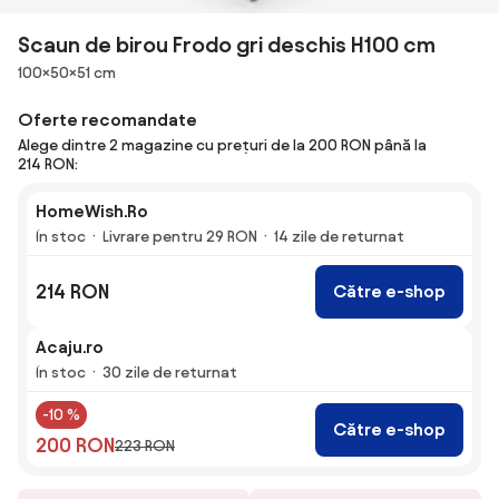
Scaun de birou Frodo gri deschis H100 cm
Dimensiuni
100×50×51 cm
Oferte recomandate
Alege dintre 2 magazine cu prețuri de la 200 RON până la
214 RON:
HomeWish.Ro
În stoc
Livrare pentru 29 RON
14 zile de returnat
214 RON
Către e-shop
Acaju.ro
În stoc
30 zile de returnat
-10 %
Către e-shop
200 RON
223 RON