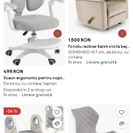
1.500 RON
Fotoliu recliner Karim stofa bej
103×85×100-167 cm, de birou, cu
H103 cm
cotiere
În stoc
Livrare gratuită
499 RON
Scaun ergonomic pentru copii,
De birou, cu cotiere, tapițat
spatar reglabil, suport picioare
reglabil, rotativ, Gri
Disponibil în 2 e-shop-uri
În stoc
Livrare gratuită
-24 %