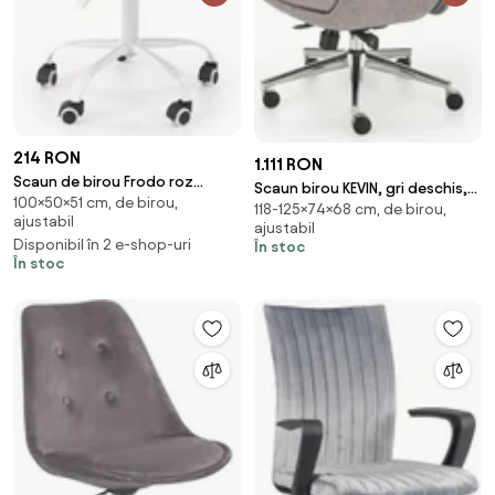
214 RON
1.111 RON
Scaun de birou Frodo roz
Scaun birou KEVIN, gri deschis,
100×50×51 cm, de birou,
deschis H100 cm
118-125×74×68 cm, de birou,
stofa clasica/metal,
ajustabil
ajustabil
74x68x118/125 cm
Disponibil în 2 e-shop-uri
În stoc
În stoc