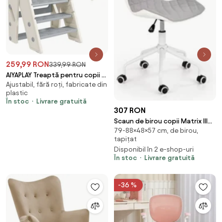
259,99 RON
339,99 RON
AIYAPLAY Treaptă pentru copii 3
Ajustabil, fără roți, fabricate din
trepte, scări de bucătărie
plastic
pentru copii, pliabilă, înălțime
În stoc
Livrare gratuită
ajustabilă de la 2 la 3 trepte, gri
307 RON
| Aosom Romania
Scaun de birou copii Matrix III
79-88×48×57 cm, de birou,
alb gri
tapițat
Disponibil în 2 e-shop-uri
În stoc
Livrare gratuită
-36 %