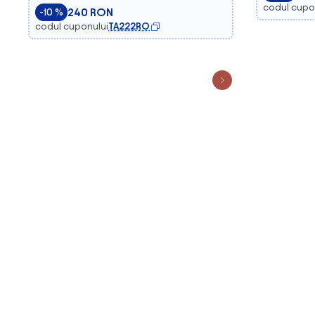
codul cupo
240 RON
-10 %
codul cuponului
TA222RO