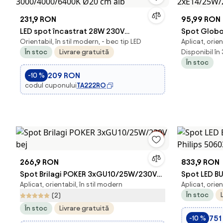
231,9 RON
95,99 RON
LED spot încastrat 28W 230V
Spot Globo
Orientabil, în stil modern, - bec tip LED
Aplicat, orien
3000/4000/6400K Ø20 cm alb
2xE14/25W
În stoc
Livrare gratuită
Disponibil în
În stoc
209 RON
-10 %
codul cuponului
TA222RO
266,9 RON
833,9 RON
Spot Brilagi POKER 3xGU10/25W/230V
Spot LED B
Aplicat, orientabil, în stil modern
Aplicat, orien
bej
Philips 506
În stoc
(2)
În stoc
Livrare gratuită
751
-10 %