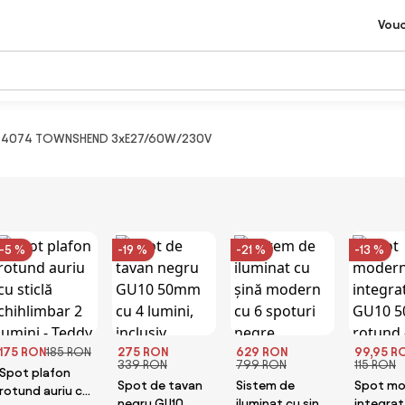
Vou
o 44074 TOWNSHEND 3xE27/60W/230V
-5 %
-19 %
-21 %
-13 %
175 RON
185 RON
275 RON
629 RON
99,95 R
339 RON
799 RON
115 RON
Spot plafon
Spot de tavan
Sistem de
Spot mo
rotund auriu cu
negru GU10
iluminat cu șină
integrat