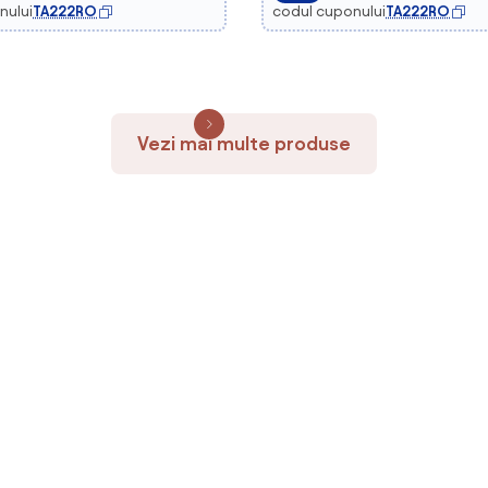
nului
TA222RO
codul cuponului
TA222RO
Vezi mai multe produse