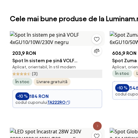
Cele mai bune produse de la Luminam.
203,9 RON
606,9 RON
Spot în sistem pe șină VOLF
Spot Zuma 
Aplicat, orientabil, în stil modern
Aplicat, orien
4xGU10/10W/230V negru
6xGU10/50
În stoc
(3)
În stoc
Livrare gratuită
54
-10 %
codul cupo
184 RON
-10 %
codul cuponului
TA222RO