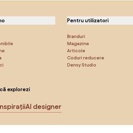
no
Pentru utilizatori
Branduri
onibile
Magazine
ne
Articole
a
Coduri reducere
ci
Densy Studio
că explorezi
Inspirații
AI designer