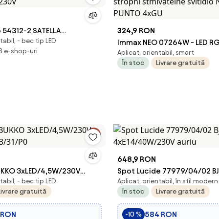
 54312-2 SATELLA
324,9 RON
tabil, - bec tip LED
/230V
Immax NEO 07264W - LED R
 3 e-shop-uri
Aplicat, orientabil, smart
stropní stmívatelné svítidlo
În stoc
Livrare gratuită
PUNTO 4xGU
648,9 RON
UKKO 3xLED/4,5W/230V
Spot Lucide 77979/04/02 B
tabil, - bec tip LED
Aplicat, orientabil, în stil modern
03/31/P0
4xE14/40W/230V auriu
Livrare gratuită
În stoc
Livrare gratuită
 RON
584 RON
-10 %