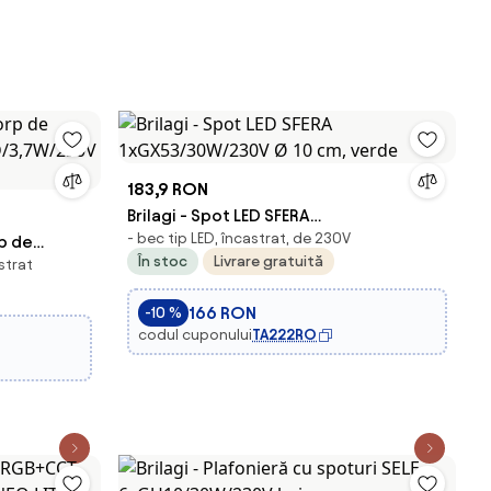
183,9 RON
Brilagi - Spot LED SFERA
- bec tip LED, încastrat, de 230V
rp de
1xGX53/30W/230V Ø 10 cm, verde
În stoc
Livrare gratuită
astrat
D/3,7W/230V
166 RON
-10 %
codul cuponului
TA222RO