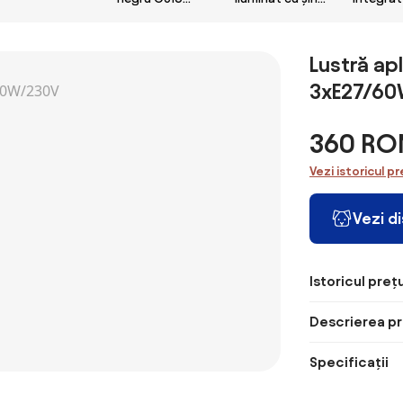
sticlă
50mm cu 4
modern cu 6
GU10 5
chihlimbar 2
lumini, inclusiv
spoturi negre
rotund 
lumini - Teddy
iluminare de
monofazate -
Lustră a
fundal și
Slimline Uzzy
3xE27/6
comutator cu 3
căi - Back Up
360 RO
Vezi istoricul pr
Vezi d
Istoricul prețu
Descrierea pr
Specificații