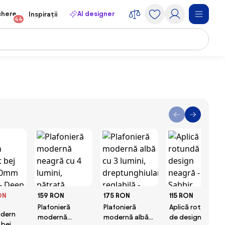
chere
AI designer
Inspirații
44
ON
159 RON
175 RON
115 RON
Plafonieră
Plafonieră
Aplică rotundă
dern
modernă
modernă albă
de design
 bej