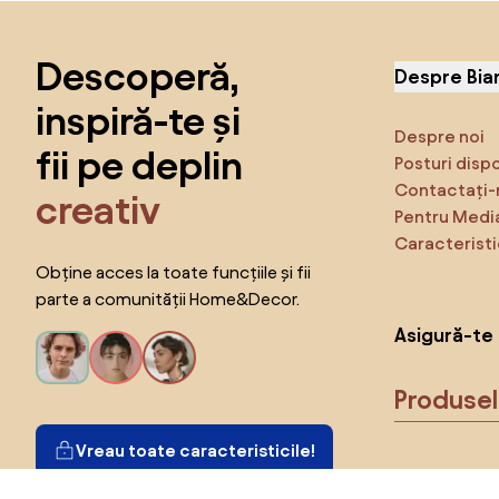
Sari peste subsol, revino la începutul paginii
Descoperă,
Despre Bia
inspiră-te și
Despre noi
fii pe deplin
Posturi disp
Contactați-
creativ
Pentru Medi
Caracteristi
Obține acces la toate funcțiile și fii
parte a comunității Home&Decor.
Asigură-te 
Produse
Vreau toate caracteristicile!