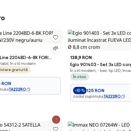
ro
Line 2204BD-6-BK FORI
138,9 RON
tabil, în stil modern
W/230V negru/auriu
Eglo 901403 - Set 3x LED co
Livrare gratuită
În stil modern, - bec tip LED, înc
iluminat încastrat FUEVA LE
În stoc
Ø 8,8 cm crom
6 RON
nului
TA222RO
125 RON
-10 %
codul cuponului
TA222RO