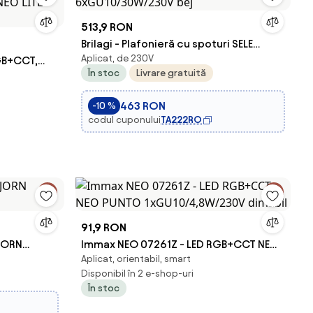
513,9 RON
Brilagi - Plafonieră cu spoturi SELE
Aplicat, de 230V
GB+CCT,
6xGU10/30W/230V bej
În stoc
Livrare gratuită
 NEO LITE
463 RON
-10 %
codul cuponului
TA222RO
91,9 RON
JORN
Immax NEO 07261Z - LED RGB+CCT NEO
Aplicat, orientabil, smart
PUNTO 1xGU10/4,8W/230V dimabil
Disponibil în 2 e-shop-uri
În stoc