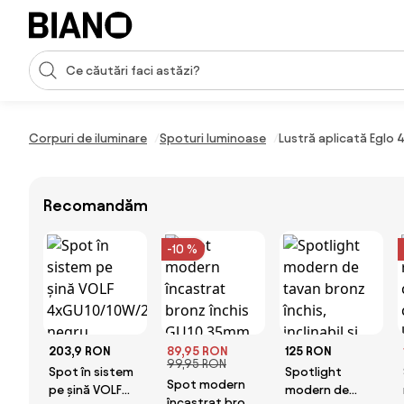
Sari peste navigare, accesează conținutul
Introducerea căutării
Sari peste conținut, mergi la subsol
Corpuri de iluminare
Spoturi luminoase
Lustră aplicată Egl
Recomandăm
-10 %
203,9 RON
89,95 RON
125 RON
99,95 RON
Spot în sistem
Spotlight
Spot modern
pe șină VOLF
modern de
încastrat bronz