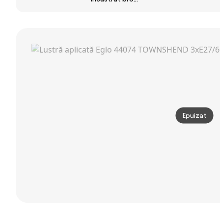
4xGU10/10W/230V
tavan bronz
închis GU10
negru
închis, inclinabil
35mm rotund
și rotativ -
orientabil -
Rondoo Up
Installa
Epuizat