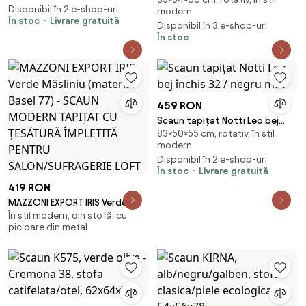
stofa clasica/otel, 54x60x85
Disponibil în 2 e-shop-uri
modern
cm
În stoc
Livrare gratuită
Disponibil în 3 e-shop-uri
În stoc
459 RON
Scaun tapițat Notti Leo bej
83×50×55 cm, rotativ, în stil
închis 32 / negru mat
modern
Disponibil în 2 e-shop-uri
În stoc
Livrare gratuită
419 RON
MAZZONI EXPORT IRIS Verde
În stil modern, din stofă, cu
Măsliniu (material Basel 77) -
picioare din metal
SCAUN MODERN TAPIȚAT CU
ȚESĂTURĂ ÎMPLETITĂ PENTRU
SALON/SUFRAGERIE LOFT