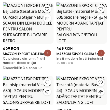
MODERN PENTRU
RETRO
LIVING/SUFRAGERIE/BUCĂTĂRIE/BIROU
669 RON
469 RON
MAZZONI EXPORT ADELE Bej
MAZZONI EXPORT CLARA Bej
Cu picioare din lemn, în stil
În stil modern, în stil industrial,
Latte (țesătură Monza
Latte (material Monza
modern, decor stejar
cu cotiere
60)/cadru Stejar Natural -
60)/picioare negre - SCAUN
Disponibil în 3 e-shop-uri
SCAUN DIN LEMN BOUCLÉ PENTRU
MODERN ADÂNC TAPIȚAT PENTRU
SALON SUFRAGERIE BUCĂTĂRIE
SALON/LIVING/BIROU LOFT
RETRO