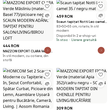
LOFT
459 RON
Scaun tapițat Notti Leo camel
83×50×55 cm, rotativ, în stil
35 / negru mat
modern
Disponibil în 2 e-shop-uri
În stoc
Livrare gratuită
444 RON
MAZZONI EXPORT CLARA Verde
În stil modern, cu cotiere, din
Măsliniu (material Basel
stofă
77)/picioare negre - SCAUN
MODERN ADÂNC TAPIȚAT PENTRU
SALON/LIVING/BIROU LOFT
309 RON