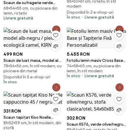
86×50×61 cm, rotativ, în stil
închis 32 / negru mat
Scaun de sufragerie verde
modern
68×54×55 cm, cu picioare din
tapițat Lunio – Bonami
Disponibil în 2 e-shop-uri
lemn, rotativ
Essentials
În stoc
Livrare gratuită
Livrare gratuită
499 RON
5.455 RON
Scaun de luat masa, model alb-
Fotoliu lemn masiv Cross Base
78×54×56 cm, în stil modern, cu
74×58×65 cm, cu picioare din
negru / piele ecologică camel,
și Tapițerie Fixă Personalizabil
picioare din metal
lemn, în stil modern
KIRNA
În stoc
Livrare gratuită
Disponibil în 5 e-shop-uri
În stoc
331 RON
Scaun tapițat Kiso Noelle
302 RON
81×52×59 cm, în stil modern, din
cappuccino 45 / negru mat
Scaun K576, verde olive/negru,
stofă
85×54×60 cm, rotativ, în stil