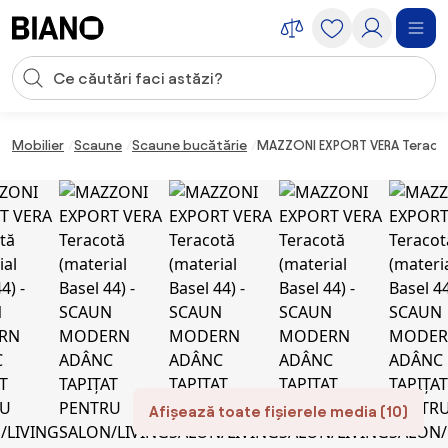
Sari peste navigare, accesează conținutul
Introducerea căutării
Sari peste conținut, mergi la subsol
Mobilier
Scaune
Scaune bucătărie
MAZZONI EXPORT VERA Teracot
Afișează toate fișierele media (10)