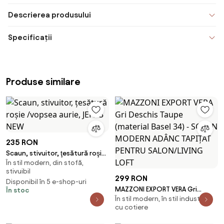
Descrierea produsului
Specificații
Produse similare
235 RON
Scaun, stivuitor, ţesătură roşie
În stil modern, din stofă,
/vopsea aurie, JEFF 3 NEW
stivuibil
299 RON
Disponibil în 5 e-shop-uri
MAZZONI EXPORT VERA Gri
În stoc
În stil modern, în stil industrial,
Deschis Taupe (material Basel
cu cotiere
34) - SCAUN MODERN ADÂNC
TAPIȚAT PENTRU SALON/LIVING