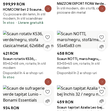
MAZZONI EXPORT FIORA Verde
599,99 RON
În stil modern, din stofă, cu
(material Apia 352)/cadru negru
HOMCOM Set 2 Scaune
picioare din metal
– SCAUN MODERN TAPITAT DIN
Cu picioare din lemn, în stil
Moderne cu Tapițerie din In,
modern, în stil scandinav
CHENILLE PENTRU
Șezut Confortabil, Spătar
În stoc
Livrare gratuită
LIVING/BUCĂTĂRIE
Curbat, Picioare din Lemn,
Asamblare Ușoară pentru
Bucătărie, Cameră, Living. |
Aosom Romania
421 RON
458 RON
Scaun rotativ K536,
Scaun NOTTI, maro/negru,
85×62×68 cm, rotativ, în stil
83×55×45 cm, rotativ, în stil
verde/negru, stofa
stofă/metal, 55x45x83 cm
modern
modern
clasica/metal, 62x68x85 cm
Disponibil în 4 e-shop-uri
Disponibil în 2 e-shop-uri
În stoc
459 RON
Scaun tapițat Azalia Leo bej
934 RON