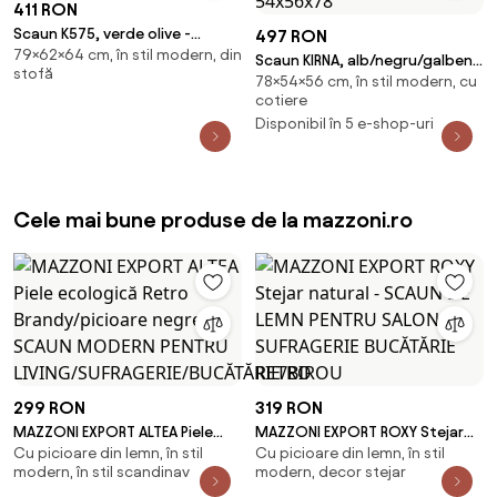
411 RON
Scaun K575, verde olive -
497 RON
79×62×64 cm, în stil modern, din
Cremona 38, stofa
Scaun KIRNA, alb/negru/galben,
stofă
catifelata/otel, 62x64x79
78×54×56 cm, în stil modern, cu
stofa clasica/piele ecologica,
cotiere
54x56x78
Disponibil în 5 e-shop-uri
Cele mai bune produse de la mazzoni.ro
299 RON
319 RON
MAZZONI EXPORT ALTEA Piele
MAZZONI EXPORT ROXY Stejar
Cu picioare din lemn, în stil
Cu picioare din lemn, în stil
ecologică Retro
natural - SCAUN DE LEMN PENTRU
modern, în stil scandinav
modern, decor stejar
Brandy/picioare negre - SCAUN
SALON SUFRAGERIE BUCĂTĂRIE