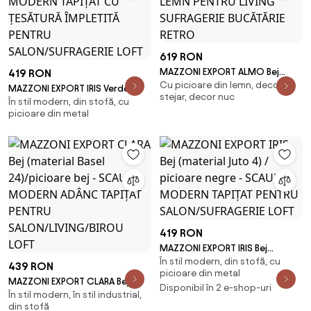
619 RON
MAZZONI EXPORT ALMO Bej
419 RON
Cu picioare din lemn, decor
(țesătură Juto 4) / cadru nuc
MAZZONI EXPORT IRIS Verde
stejar, decor nuc
băițuit - SCAUN DIN LEMN PENTRU
În stil modern, din stofă, cu
Măsliniu (material Basel 77) -
picioare din metal
LIVING SUFRAGERIE BUCĂTĂRIE
SCAUN MODERN TAPIȚAT CU
RETRO
ȚESĂTURĂ ÎMPLETITĂ PENTRU
SALON/SUFRAGERIE LOFT
419 RON
MAZZONI EXPORT IRIS Bej
În stil modern, din stofă, cu
(material Juto 4) / picioare
439 RON
picioare din metal
negre - SCAUN MODERN TAPIȚAT
MAZZONI EXPORT CLARA Bej
Disponibil în 2 e-shop-uri
PENTRU SALON/SUFRAGERIE LOFT
În stil modern, în stil industrial,
(material Basel 24)/picioare bej
din stofă
- SCAUN MODERN ADÂNC