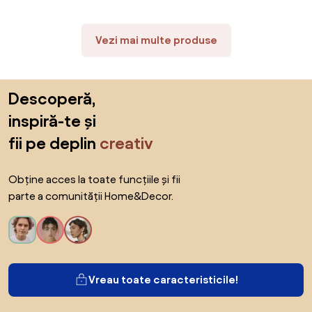
TAPIȚAT PENTRU
SALON/LIVING/BIROU LOFT
Vezi mai multe produse
Sari peste subsol, revino la începutul paginii
Descoperă,
inspiră-te și
fii pe deplin
creativ
Obține acces la toate funcțiile și fii
parte a comunității Home&Decor.
Vreau toate caracteristicile!