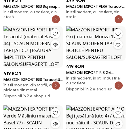
419 RON
299 RON
MAZZONI EXPORT IRIS Bej nisip
MAZZONI EXPORT VERA Teracotă
În stil modern, cu cotiere, din
În stil modern, cu cotiere, din
(material Victoria A80) - SCAUN
(material Basel 44) - SCAUN
stofă
stofă
MODERN TAPIȚAT PENTRU
MODERN ADÂNC TAPIȚAT PENTRU
SALON/SUFRAGERIE LOFT
SALON/LIVING LOFT
419 RON
MAZZONI EXPORT IRIS Gri
419 RON
În stil modern, în stil industrial,
(material Monza 120) - SCAUN
MAZZONI EXPORT IRIS Teracotă
cu cotiere
MODERN TAPIȚAT BOUCLÉ
În stil modern, din stofă, cu
(material Basel 44) - SCAUN
Disponibil în 2 e-shop-uri
picioare din metal
PENTRU SALON/SUFRAGERIE LOFT
MODERN TAPIȚAT CU ȚESĂTURĂ
Disponibil în 2 e-shop-uri
ÎMPLETITĂ PENTRU
SALON/SUFRAGERIE LOFT