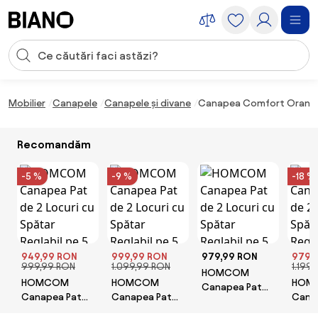
Sari peste navigare, accesează conținutul
Introducerea căutării
Sari peste conținut, mergi la subsol
Mobilier
Canapele
Canapele și divane
Canapea Comfort Orang
Recomandăm
-5 %
-9 %
-18 %
949,99 RON
999,99 RON
979,99 RON
979,
999,99 RON
1.099,99 RON
1.199
HOMCOM
HOMCOM
HOMCOM
HOM
Canapea Pat
Canapea Pat
Canapea Pat
Cana
de 2 Locuri cu
de 2 Locuri cu
de 2 Locuri cu
de 2 
Spătar Reglabil