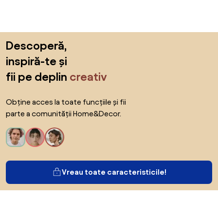
Sari peste subsol, revino la începutul paginii
Descoperă,
inspiră-te și
fii pe deplin
creativ
Obține acces la toate funcțiile și fii
parte a comunității Home&Decor.
Vreau toate caracteristicile!
Despre Biano