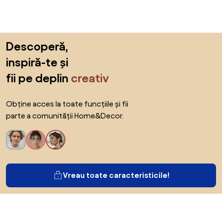
Sari peste subsol, revino la începutul paginii
Descoperă,
inspiră-te și
fii pe deplin
creativ
Obține acces la toate funcțiile și fii
parte a comunității Home&Decor.
Vreau toate caracteristicile!
Despre Biano