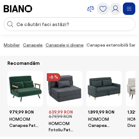
Sari peste navigare, accesează conținutul
Introducerea căutării
Sari peste conținut, mergi la subsol
Mobilier
Canapele
Canapele și divane
Canapea extensibilă Sand
Recomandăm
-6 %
979,99 RON
639,99 RON
1.899,99 RON
1.329
679,99 RON
HOMCOM
HOMCOM
HOM
HOMCOM
Canapea Pat
Canapea
Divan
Fotoliu Pat
de 2 Locuri cu
Modernă cu 2
in Te
Single Pliabil
Spătar Reglabil
Locuri, Brațe, 2
Effet