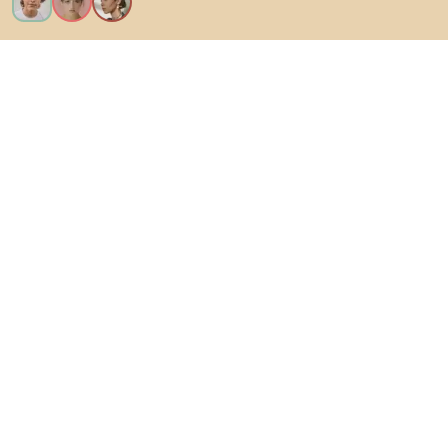
Vreau toate caracteristicile!
Despre Biano
Pentru utilizatori
Pentru magazine
Asigură-te că explorezi
Produse
Inspirații
AI designer