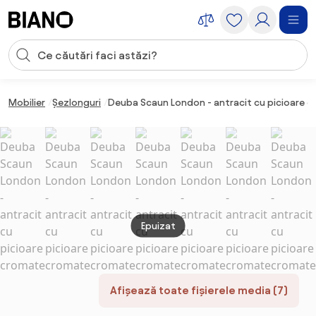
Sari peste navigare, accesează conținutul
Introducerea căutării
Sari peste conținut, mergi la subsol
Mobilier
Șezlonguri
Deuba Scaun London - antracit cu picioare 
Epuizat
Afișează toate fișierele media (7)