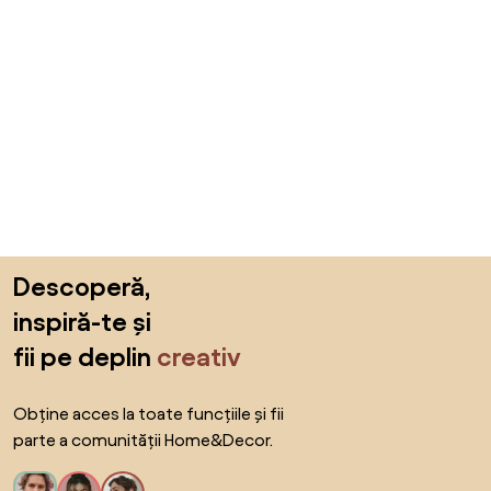
Sari peste subsol, revino la începutul paginii
Descoperă,
inspiră-te și
fii pe deplin
creativ
Obține acces la toate funcțiile și fii
parte a comunității Home&Decor.