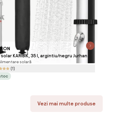
 RON
solar KARIBIK, 35 l, argintiu/negru Jurhan
limentare solară
(1)
 stoc
Vezi mai multe produse