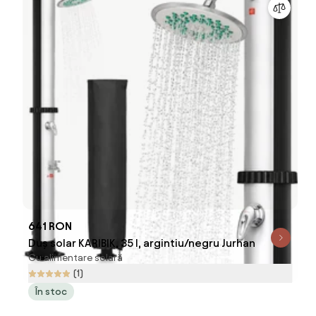
641 RON
Duș solar KARIBIK, 35 l, argintiu/negru Jurhan
Cu alimentare solară
(1)
În stoc