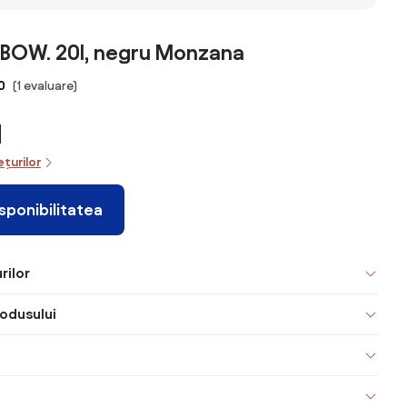
l,
platformă,
platformă,
tăviță, WPC și
WPC și oțel
WPC și oțel
oțel inoxidabil
inoxidabil
inoxidabil
 BOW. 20l, negru Monzana
0
(1 evaluare)
N
ețurilor
isponibilitatea
rilor
odusului