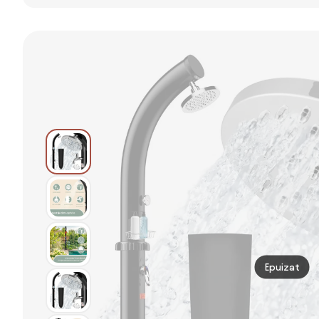
Negru 217 cm
55x60x224 cm,
Negru 217 cm
PVC și Aluminiu
poliratan și
PVC și Aluminiu
lemn acacia
Epuizat