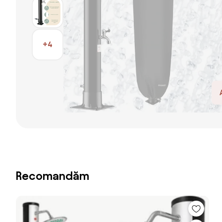
+4
Recomandăm