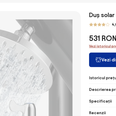
Negru 217 cm
Negru 217 cm
din lemn de
inoxidabi
PVC și Aluminiu
PVC și Aluminiu
eucalipt și oțel
pătrat
Duș solar
4,
531 RO
Vezi istoricul pr
Vezi d
Istoricul prețu
Descrierea pr
Specificații
Recenzii