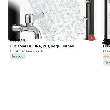
531 RON
641
Duș solar DELFINA, 20 l, negru Jurhan
Duș 
Cu alimentare solară
Cu a
În stoc
În