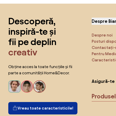
Sari peste subsol, revino la începutul paginii
Descoperă,
Despre Bia
inspiră-te și
Despre noi
fii pe deplin
Posturi disp
Contactați-
creativ
Pentru Medi
Caracteristi
Obține acces la toate funcțiile și fii
parte a comunității Home&Decor.
Asigură-te 
Produse
Vreau toate caracteristicile!