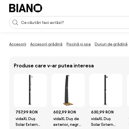
Sari peste navigare, accesează conținutul
Introducerea căutării
Sari peste conținut, mergi la subsol
Accesorii
Accesorii grădină
Piscină și spa
Dușuri de grădină
Produse care v-ar putea interesa
757,99 RON
602,99 RON
630,99 RON
vidaXL Duș
vidaXL Duș de
vidaXL Duș
Solar Extern
exterior, negru,
Solar Extern