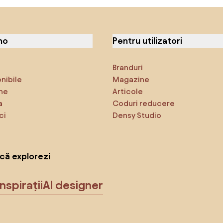
no
Pentru utilizatori
Branduri
onibile
Magazine
ne
Articole
a
Coduri reducere
ci
Densy Studio
că explorezi
Inspirații
AI designer