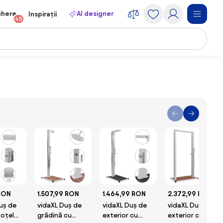
chere
AI designer
Inspirații
45
RON
1.507,99 RON
1.464,99 RON
2.372,99 RON
uș de
vidaXL Duș de
vidaXL Duș de
vidaXL Duș de
 oțel
grădină cu
exterior cu
exterior cu