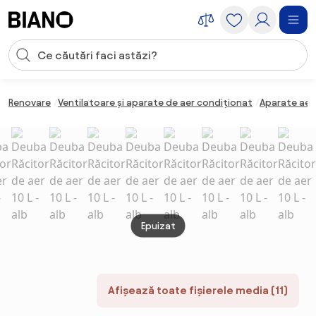
Sari peste navigare, accesează conținutul
Introducerea căutării
Sari peste conținut, mergi la subsol
Renovare
Ventilatoare și aparate de aer condiționat
Aparate aer
Epuizat
Afișează toate fișierele media (11)