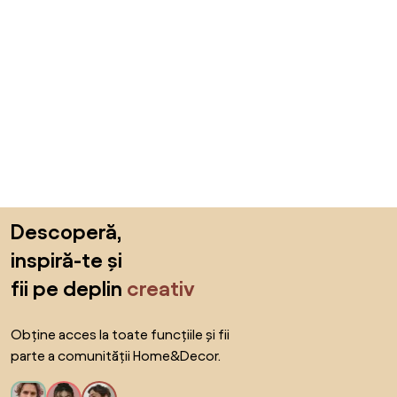
Sari peste subsol, revino la începutul paginii
Descoperă,
inspiră-te și
fii pe deplin
creativ
Obține acces la toate funcțiile și fii
parte a comunității Home&Decor.