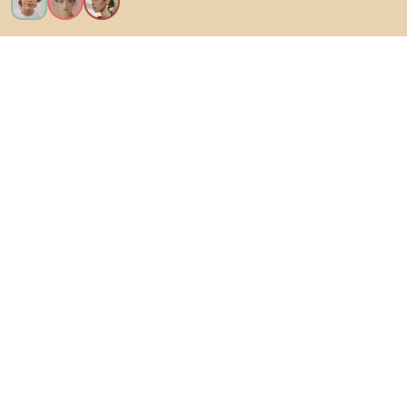
Vreau toate caracteristicile!
Despre Biano
Pentru utilizatori
Pentru magazine
Asigură-te că explorezi
Produse
Inspirații
AI designer