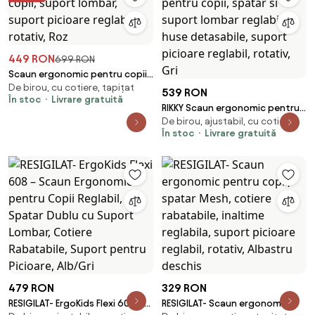
449 RON
699 RON
Scaun ergonomic pentru copii,
De birou, cu cotiere, tapițat
suport lombar, suport picioare
539 RON
În stoc
Livrare gratuită
reglabil, rotativ, Roz
RIKKY Scaun ergonomic pentru
De birou, ajustabil, cu cotiere
copii, spatar si suport lombar
În stoc
Livrare gratuită
reglabile, huse detasabile,
suport picioare reglabil,
rotativ, Gri
479 RON
329 RON
RESIGILAT- ErgoKids Flexi 608 –
RESIGILAT- Scaun ergonomic