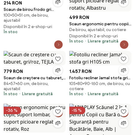
214 RON
Scaun de birou Frodo gri
100×50×51 cm, de birou,
deschis H100 cm
499 RON
ajustabil
Scaun ergonomic pentru copii,
Disponibil în 2 e-shop-uri
De birou, ajustabil, cu cotiere
spatar reglabil, suport picioare
În stoc
reglabil, rotativ, Albastru
Disponibil în 2 e-shop-uri
În stoc
Livrare gratuită
779 RON
1.457 RON
Scaun de creştere cu taburet,
Fotoliu recliner Jamal stofa gri
84×57×60 cm, de birou,
105×80×90-160 cm, de birou, cu
gri/roz, TEJLA
H105 cm
ajustabil
cotiere
În stoc
Livrare gratuită
În stoc
Livrare gratuită
-36 %
-15 %