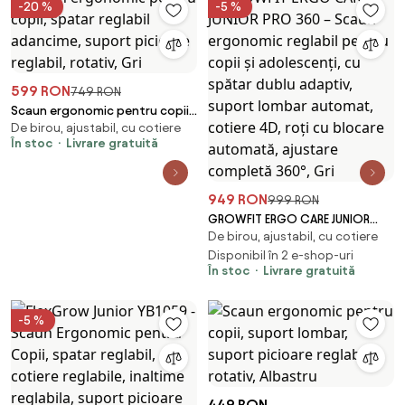
-20 %
-5 %
599 RON
749 RON
Scaun ergonomic pentru copii,
De birou, ajustabil, cu cotiere
spatar reglabil adancime,
În stoc
Livrare gratuită
suport picioare reglabil,
rotativ, Gri
949 RON
999 RON
GROWFIT ERGO CARE JUNIOR
De birou, ajustabil, cu cotiere
PRO 360 – Scaun ergonomic
reglabil pentru copii și
Disponibil în 2 e-shop-uri
În stoc
Livrare gratuită
adolescenți, cu spătar dublu
adaptiv, suport lombar
automat, cotiere 4D, roți cu
-5 %
blocare automată, ajustare
completă 360°, Gri
449 RON