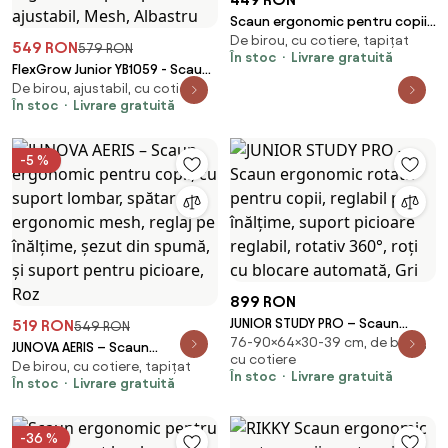
Scaun ergonomic pentru copii,
De birou, cu cotiere, tapițat
suport lombar, suport picioare
549 RON
579 RON
În stoc
Livrare gratuită
reglabil, rotativ, Albastru
FlexGrow Junior YB1059 - Scaun
De birou, ajustabil, cu cotiere
Ergonomic pentru Copii, spatar
În stoc
Livrare gratuită
reglabil, cotiere reglabile,
inaltime reglabila, suport
picioare ajustabil, Mesh,
-5 %
Albastru
899 RON
JUNIOR STUDY PRO – Scaun
519 RON
549 RON
76-90×64×30-39 cm, de birou,
ergonomic rotativ pentru
JUNOVA AERIS – Scaun
cu cotiere
copii, reglabil pe înălțime,
De birou, cu cotiere, tapițat
ergonomic pentru copii, cu
În stoc
Livrare gratuită
În stoc
Livrare gratuită
suport picioare reglabil, rotativ
suport lombar, spătar
360°, roți cu blocare
ergonomic mesh, reglaj pe
automată, Gri
înălțime, șezut din spumă, și
-36 %
suport pentru picioare, Roz