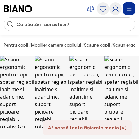
Sari peste navigare, accesează conținutul
Introducerea căutării
Sari peste conținut, mergi la subsol
Pentru copii
Mobilier camera copilului
Scaune copii
Scaun ergonom
Afișează toate fișierele media (4)