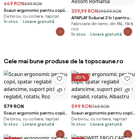
449 RON
699 RON
Scaun ergonomic pentru copii,
339,99 RON
399,99 RON
De birou, cu cotiere, tapițat
suport lombar, suport picioare
AIYAPLAY Scăunel 2 în 1 pentru
În stoc
Livrare gratuită
reglabil, rotativ, Roz
Fabricate din lemn, din PAL, fără
Copii cu Bară de Siguranță
roți
pentru Bucătărie, Baie, Alb |
În stoc
Livrare gratuită
Aosom Romania
Cele mai bune produse de la topscaune.ro
-20 %
579 RON
599 RON
749 RON
Scaun ergonomic pentru copii,
Scaun ergonomic pentru copii,
De birou, cu cotiere, tapițat
De birou, cu cotiere, tapițat
spatar reglabil adancime,
spatar reglabil adancime,
În stoc
Livrare gratuită
În stoc
Livrare gratuită
suport picioare reglabil,
suport picioare reglabil,
rotativ, Roz
rotativ, Albastru