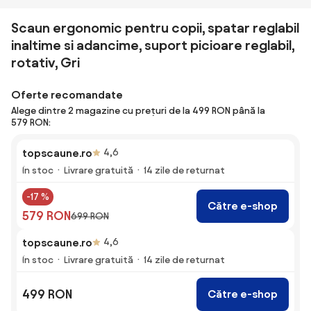
Scaun ergonomic pentru copii, spatar reglabil
inaltime si adancime, suport picioare reglabil,
rotativ, Gri
Oferte recomandate
Alege dintre 2 magazine cu prețuri de la 499 RON până la
579 RON:
topscaune.ro
4,6
În stoc
Livrare gratuită
14 zile de returnat
-17 %
Către e-shop
579 RON
699 RON
topscaune.ro
4,6
În stoc
Livrare gratuită
14 zile de returnat
499 RON
Către e-shop