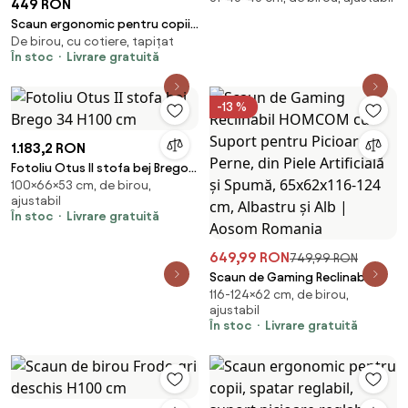
449 RON
Scaun ergonomic pentru copii,
De birou, cu cotiere, tapițat
suport lombar, suport picioare
În stoc
Livrare gratuită
reglabil, rotativ, Albastru
-13 %
1.183,2 RON
Fotoliu Otus II stofa bej Brego
100×66×53 cm, de birou,
34 H100 cm
ajustabil
În stoc
Livrare gratuită
649,99 RON
749,99 RON
Scaun de Gaming Reclinabil
116-124×62 cm, de birou,
HOMCOM cu Suport pentru
ajustabil
Picioare și Perne, din Piele
În stoc
Livrare gratuită
Artificială și Spumă, 65x62x116-
124 cm, Albastru și Alb | Aosom
Romania