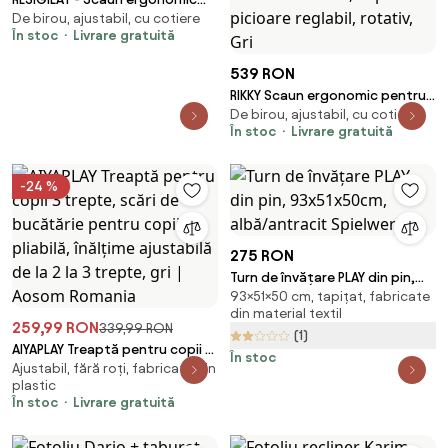
De birou, ajustabil, cu cotiere
OFF 829 gri
În stoc
Livrare gratuită
539 RON
RIKKY Scaun ergonomic pentru
De birou, ajustabil, cu cotiere
copii, spatar si suport lombar
În stoc
Livrare gratuită
reglabile, huse detasabile,
suport picioare reglabil,
rotativ, Gri
-24 %
275 RON
Turn de învățare PLAY din pin,
93×51×50 cm, tapițat, fabricate
93x51x50cm, albă/antracit
din material textil
Spielwerk
259,99 RON
339,99 RON
(1)
AIYAPLAY Treaptă pentru copii 3
În stoc
Ajustabil, fără roți, fabricate din
trepte, scări de bucătărie
plastic
pentru copii, pliabilă, înălțime
În stoc
Livrare gratuită
ajustabilă de la 2 la 3 trepte, gri
| Aosom Romania