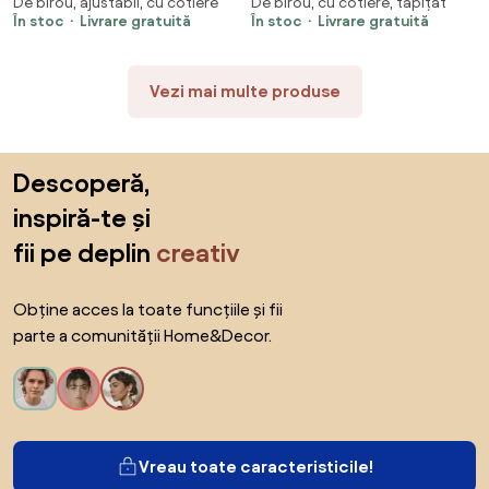
De birou, ajustabil, cu cotiere
De birou, cu cotiere, tapițat
Scaun Ergonomic pentru Copii
pentru copii, spatar Mesh,
În stoc
Livrare gratuită
În stoc
Livrare gratuită
Reglabil, Spatar Dublu cu
cotiere rabatabile, inaltime
Suport Lombar, Cotiere
reglabila, suport picioare
Rabatabile, Suport pentru
reglabil, rotativ, Albastru
Vezi mai multe produse
Picioare, Alb/Gri
deschis
Sari peste subsol, revino la începutul paginii
Descoperă,
inspiră-te și
fii pe deplin
creativ
Obține acces la toate funcțiile și fii
parte a comunității Home&Decor.
Vreau toate caracteristicile!