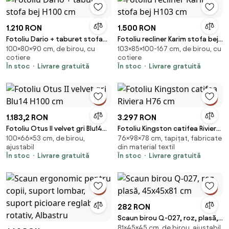
1.210 RON
1.500 RON
Fotoliu Dario + taburet stofa
Fotoliu recliner Karim stofa bej
100×80×90 cm, de birou, cu
103×85×100-167 cm, de birou, cu
bej H100 cm
H103 cm
cotiere
cotiere
În stoc
Livrare gratuită
În stoc
Livrare gratuită
1.183,2 RON
3.297 RON
Fotoliu Otus II velvet gri Blu14
Fotoliu Kingston catifea Riviera
100×66×53 cm, de birou,
76×98×78 cm, tapițat, fabricate
H100 cm
H76 cm
ajustabil
din material textil
În stoc
Livrare gratuită
În stoc
Livrare gratuită
282 RON
Scaun birou Q-027, roz, plasă,
81×45×45 cm, de birou, ajustabil
45x45x81 cm