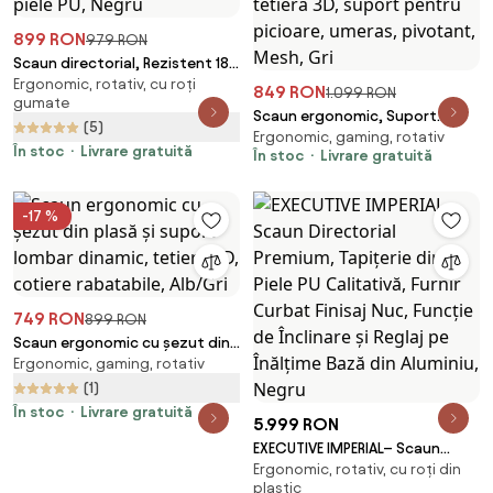
899 RON
979 RON
Scaun directorial, Rezistent 180
Ergonomic, rotativ, cu roți
kg, Sezut cu Arcuri Metalice și
849 RON
1.099 RON
gumate
Spumă, cotiere reglabile
Scaun ergonomic, Suport
(5)
inaltime, piele PU, Negru
Ergonomic, gaming, rotativ
Lombar 3 Zone Dinamice,
În stoc
Livrare gratuită
În stoc
Livrare gratuită
Spătar ajustabil pe inaltime,
cotiere 3D, tetiera 3D, suport
pentru picioare, umeras,
-17 %
pivotant, Mesh, Gri
749 RON
899 RON
Scaun ergonomic cu șezut din
Ergonomic, gaming, rotativ
plasă și suport lombar dinamic,
tetiera 3D, cotiere rabatabile,
(1)
Alb/Gri
În stoc
Livrare gratuită
5.999 RON
EXECUTIVE IMPERIAL– Scaun
Ergonomic, rotativ, cu roți din
Directorial Premium, Tapițerie
plastic
din Piele PU Calitativă, Furnir