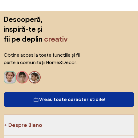
Sari peste subsol, revino la începutul paginii
Descoperă,
inspiră-te și
fii pe deplin
creativ
Obține acces la toate funcțiile și fii
parte a comunității Home&Decor.
Vreau toate caracteristicile!
Despre Biano