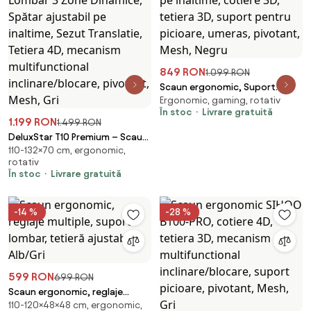
849 RON
1.099 RON
Scaun ergonomic, Suport
Ergonomic, gaming, rotativ
Lombar 3 Zone Dinamice,
În stoc
Livrare gratuită
Spătar ajustabil pe inaltime,
1.199 RON
1.499 RON
cotiere 3D, tetiera 3D, suport
DeluxStar T10 Premium – Scaun
pentru picioare, umeras,
110-132×70 cm, ergonomic,
ergonomic, cotiere 6D ultra
pivotant, Mesh, Negru
rotativ
moi, Suport Lombar 3 Zone
În stoc
Livrare gratuită
Dinamice, Spătar ajustabil pe
inaltime, Sezut Translatie,
Tetiera 4D, mecanism
-14 %
-28 %
multifunctional
inclinare/blocare, pivotant,
Mesh, Gri
599 RON
699 RON
Scaun ergonomic, reglaje
110-120×48×48 cm, ergonomic,
multiple, suport lombar, tetieră