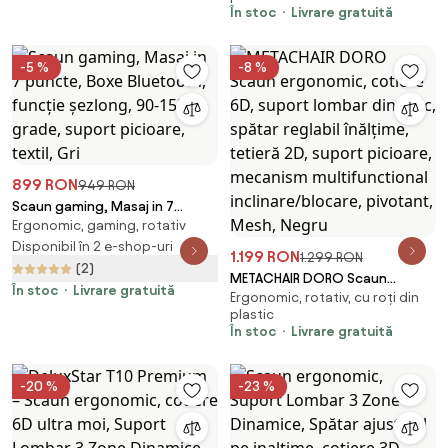
În stoc
Livrare gratuită
Curbat Finisaj Nuc, Funcție de
Înclinare și Reglaj pe Înălțime
Bază din Aluminiu, Negru
-5 %
-8 %
899 RON
949 RON
Scaun gaming, Masaj in 7
Ergonomic, gaming, rotativ
puncte, Boxe Bluetooth,
funcție șezlong, 90-155 grade,
Disponibil în 2 e-shop-uri
1.199 RON
1.299 RON
suport picioare, textil, Gri
(2)
METACHAIR DORO Scaun
În stoc
Livrare gratuită
Ergonomic, rotativ, cu roți din
ergonomic, cotiere 6D, suport
plastic
lombar dinamic, spătar reglabil
În stoc
Livrare gratuită
înălțime, tetieră 2D, suport
picioare, mecanism
multifunctional
-20 %
-23 %
inclinare/blocare, pivotant,
Mesh, Negru