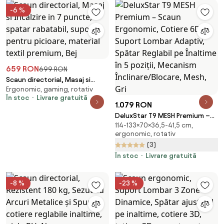
-6 %
659 RON
699 RON
Scaun directorial, Masaj si
Ergonomic, gaming, rotativ
Incalzire in 7 puncte, spatar
În stoc
Livrare gratuită
rabatabil, suport pentru
1.079 RON
picioare, material textil
DeluxStar T9 MESH Premium –
premium, Bej
114-133×70×36,5-41,5 cm,
Scaun Ergonomic, Cotiere 6D,
ergonomic, rotativ
Suport Lombar Adaptiv, Spătar
(3)
Reglabil pe Înaltime în 5 poziții,
Mecanism Înclinare/Blocare,
În stoc
Livrare gratuită
Mesh, Gri
-8 %
-23 %