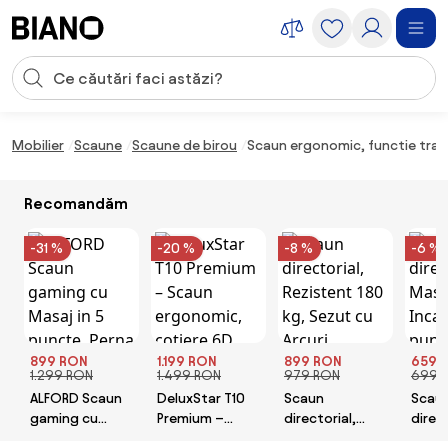
Sari peste navigare, accesează conținutul
Introducerea căutării
Sari peste conținut, mergi la subsol
Mobilier
Scaune
Scaune de birou
Scaun ergonomic, functie transl
Recomandăm
-31 %
-20 %
-8 %
-6 %
899 RON
1.199 RON
899 RON
659 
1.299 RON
1.499 RON
979 RON
699 
ALFORD Scaun
DeluxStar T10
Scaun
Scau
gaming cu
Premium –
directorial,
direct
Masaj in 5
Scaun
Rezistent 180
Masaj