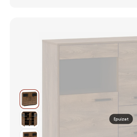
bucătărie cu 2
Bucătărie cu 2
sertare și 2
Corpuri, Sertar
dulapuri cu
și Rafturi
rafturi
Reglabile Alb |
reglabile, stejar
Aosom Romania
| Aosom
Romania
Epuizat