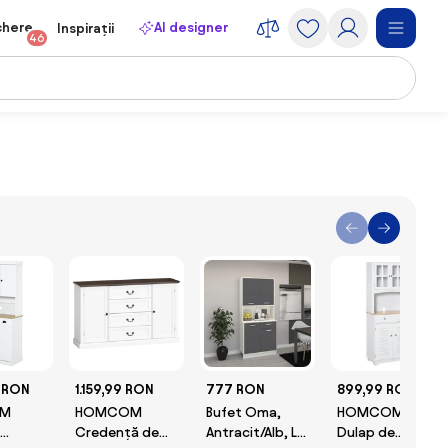
chere
AI designer
Inspirații
46
9 RON
1.159,99 RON
777 RON
899,99 RON
M
HOMCOM
Bufet Oma,
HOMCOM
Credență de
Antracit/Alb, L
Dulap de