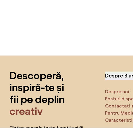
Sari peste subsol, revino la începutul paginii
Descoperă,
Despre Bia
inspiră-te și
Despre noi
fii pe deplin
Posturi disp
Contactați-
creativ
Pentru Medi
Caracteristi
Obține acces la toate funcțiile și fii