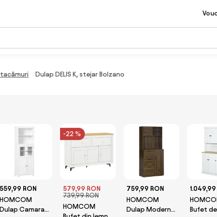
Vou
 tacâmuri
Dulap DELIS K, stejar Bolzano
-22 %
559,99 RON
579,99 RON
759,99 RON
1.049,9
739,99 RON
HOMCOM
HOMCOM
HOMCO
HOMCOM
Dulap Camara
Dulap Modern
Bufet de
Bufet din lemn