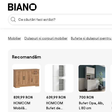
Sari peste navigare, accesează conținutul
Introducerea căutării
Sari peste conținut, mergi la subsol
Mobilier
Dulapuri și corpuri mobilier
Bufete și dulapuri pentru
Recomandăm
839,99 RON
639,99 RON
700 RON
HOMCOM
HOMCOM
Bufet Opa, Alb,
Mobilă
Bufet de
L 80 cm