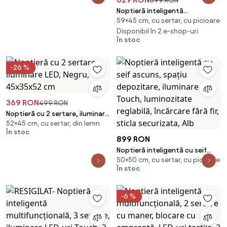
699 RON
Noptieră inteligentă
59×45 cm, cu sertar, cu picioare
multifuncțională, 3 sertare,
blocare cu amprentă, LED-uri
Disponibil în 2 e-shop-uri
În stoc
tactile, 3 tipuri de culoare,
încărcare fără fir, Difuzor
Bluetooth, incarcare USB, sticla
-26 %
securizata, Gri
369 RON
499 RON
Noptieră cu 2 sertare, iluminare
52×45 cm, cu sertar, din lemn
LED, Negru, 45x35x52 cm
În stoc
899 RON
Noptieră inteligentă cu seif
50×50 cm, cu sertar, cu picioare
ascuns, spațiu depozitare,
În stoc
iluminare LED Touch,
luminozitate reglabilă,
încărcare fără fir, sticla
-6 %
securizata, Alb