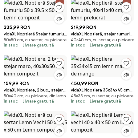
335,99 RON
219,99 RON
vidaXL Noptieră Stejar fumuriu
vidaXL Noptieră, stejar fumuriu,
50×50 cm, cu sertar, cu picioare
40×40 cm, cu sertar, cu picioare
50 x 39.5 x 50 cm Lemn
40x41x40 cm, lemn prelucrat
În stoc
Livrare gratuită
În stoc
Livrare gratuită
compozit
159,99 RON
450,99 RON
vidaXL Noptiere, 2 buc., stejar
vidaXL Noptiera 35x34x45 cm
50×40 cm, cu picioare, din lemn
45×35 cm, cu sertar, cu picioare
maro, 40x30x50 cm, lemn
lemn masiv de mango
În stoc
Livrare gratuită
În stoc
Livrare gratuită
compozit