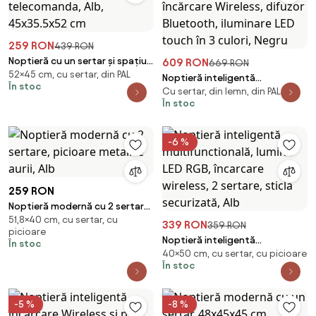
259 RON
439 RON
Noptieră cu un sertar și spațiu
609 RON
669 RON
52×45 cm, cu sertar, din PAL
intermediar, iluminare LED,
Noptieră inteligentă
În stoc
telecomanda, Alb, 45x35.5x52
Cu sertar, din lemn, din PAL
multifuncțională, sertar tip seif
cm
În stoc
cu blocare cu parolă, încărcare
Wireless, difuzor Bluetooth,
iluminare LED touch în 3 culori,
-6 %
Negru
259 RON
Noptieră modernă cu 2 sertare,
51,8×40 cm, cu sertar, cu
picioare metalice aurii, Alb
339 RON
359 RON
picioare
Noptieră inteligentă
În stoc
40×50 cm, cu sertar, cu picioare
multifunctională, lumină LED
În stoc
RGB, încarcare wireless, 2
sertare, sticlă securizată, Alb
-5 %
-8 %