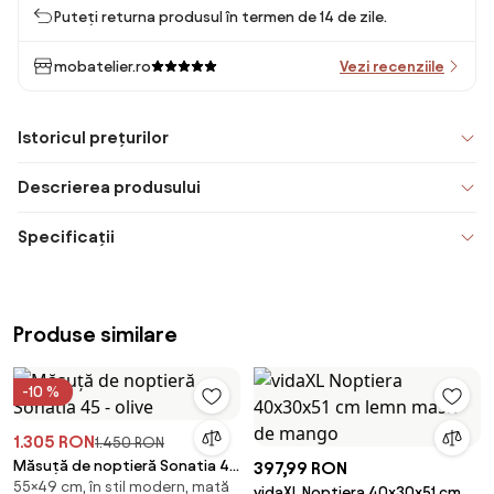
Puteți returna produsul în termen de 14 de zile.
mobatelier.ro
Vezi recenziile
Istoricul prețurilor
Descrierea produsului
Specificații
Produse similare
-10 %
1.305 RON
1.450 RON
Măsuță de noptieră Sonatia 45
397,99 RON
55×49 cm, în stil modern, mată
- olive
vidaXL Noptiera 40x30x51 cm