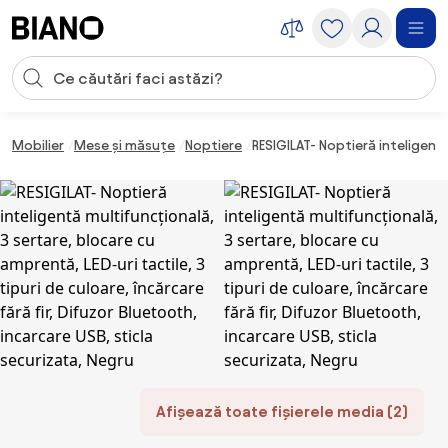
Sari peste navigare, accesează conținutul
Introducerea căutării
Sari peste conținut, mergi la subsol
Mobilier
Mese și măsuțe
Noptiere
RESIGILAT- Noptieră inteligentă
Afișează toate fișierele media (2)