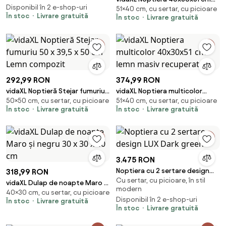
Disponibil în 2 e-shop-uri
51×40 cm, cu sertar, cu picioare
lemn masiv de mango
În stoc
Livrare gratuită
În stoc
Livrare gratuită
292,99 RON
374,99 RON
vidaXL Noptieră Stejar fumuriu
vidaXL Noptiera multicolor
50×50 cm, cu sertar, cu picioare
51×40 cm, cu sertar, cu picioare
50 x 39,5 x 50 cm Lemn
40x30x51 cm lemn masiv
În stoc
Livrare gratuită
În stoc
Livrare gratuită
compozit
recuperat
3.475 RON
Noptiera cu 2 sertare design
318,99 RON
Cu sertar, cu picioare, în stil
LUX Dark green
vidaXL Dulap de noapte Maro și
modern
40×30 cm, cu sertar, cu picioare
negru 30 x 30 x 40 cm
Disponibil în 2 e-shop-uri
În stoc
Livrare gratuită
În stoc
Livrare gratuită