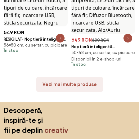
549 RON
RESIGILAT- Noptieră inteligentă
649 RON
689 RON
56×50 cm, cu sertar, cu picioare
multifuncțională, 3 sertare,
Noptieră inteligentă
În stoc
iluminare LED-uri Touch, 3 tipuri
50×48 cm, cu sertar, cu picioare
multifuncțională, 2 sertare cu
de culoare, încărcare fără fir,
maner, blocare cu amprentă,
Disponibil în 2 e-shop-uri
incarcare USB, sticla
În stoc
LED-uri tactile, 3 tipuri de
securizata, Negru
culoare, încărcare fără fir,
Difuzor Bluetooth, incarcare
Vezi mai multe produse
USB, sticla securizata, Alb/Auriu
Sari peste subsol, revino la începutul paginii
Descoperă,
inspiră-te și
fii pe deplin
creativ