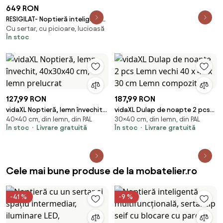
649 RON
RESIGILAT- Noptieră inteligentă
Cu sertar, cu picioare, lucioasă
cu seif ascuns, spațiu
În stoc
depozitare, iluminare LED
Touch, luminozitate reglabilă,
încărcare fără fir, sticla
securizata, Alb
127,99 RON
187,99 RON
vidaXL Noptieră, lemn învechit,
vidaXL Dulap de noapte 2 pcs
40×40 cm, din lemn, din PAL
30×40 cm, din lemn, din PAL
40x30x40 cm, lemn prelucrat
Lemn vechi 40 x 40 x 30 cm
În stoc
Livrare gratuită
În stoc
Livrare gratuită
Lemn compozit
Cele mai bune produse de la mobatelier.ro
-41 %
-9 %