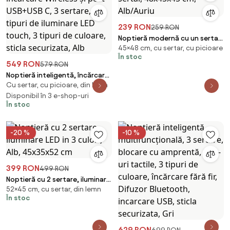
239 RON
259 RON
Noptieră modernă cu un sertar,
45×48 cm, cu sertar, cu picioare
48x45x45 cm, Alb/Auriu
În stoc
549 RON
579 RON
Noptieră inteligentă, încărcare
Cu sertar, cu picioare, din lemn
Wireless și port USB+USB C, 3
sertare, 3 tipuri de iluminare
Disponibil în 3 e-shop-uri
În stoc
LED touch, 3 tipuri de culoare,
sticla securizata, Alb
-20 %
-10 %
399 RON
499 RON
Noptieră cu 2 sertare, iluminare
52×45 cm, cu sertar, din lemn
LED in 3 culori, Alb, 45x35x52 cm
În stoc
629 RON