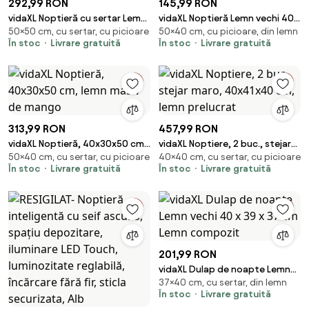
292,99 RON
145,99 RON
vidaXL Noptieră cu sertar Lemn
vidaXL Noptieră Lemn vechi 40 x
50×50 cm, cu sertar, cu picioare
50×40 cm, cu picioare, din lemn
Vechi 50 x 39,5 x 50 cm Lemn
40 x 50 cm Lemn compozit
În stoc
Livrare gratuită
În stoc
Livrare gratuită
compozit
313,99 RON
457,99 RON
vidaXL Noptieră, 40x30x50 cm,
vidaXL Noptiere, 2 buc., stejar
50×40 cm, cu sertar, cu picioare
40×40 cm, cu sertar, cu picioare
lemn masiv de mango
maro, 40x41x40 cm, lemn
În stoc
Livrare gratuită
În stoc
Livrare gratuită
prelucrat
201,99 RON
vidaXL Dulap de noapte Lemn
37×40 cm, cu sertar, din lemn
vechi 40 x 39 x 37 cm Lemn
În stoc
Livrare gratuită
compozit