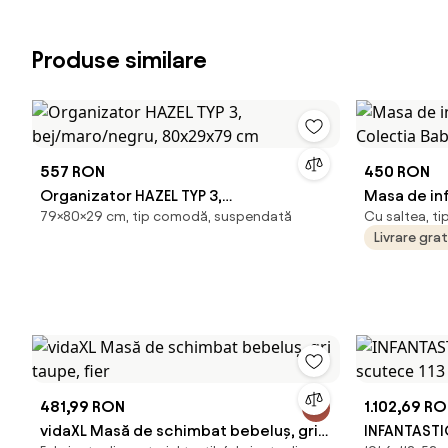
Produse similare
557 RON
450 RON
Organizator HAZEL TYP 3,
Masa de in
79×80×29 cm, tip comodă, suspendată
Cu saltea, ti
bej/maro/negru, 80x29x79 cm
Colectia B
Livrare gra
481,99 RON
1.102,69 R
vidaXL Masă de schimbat bebeluș, gri
INFANTASTI