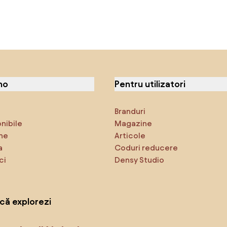
no
Pentru utilizatori
Branduri
onibile
Magazine
ne
Articole
a
Coduri reducere
ci
Densy Studio
că explorezi