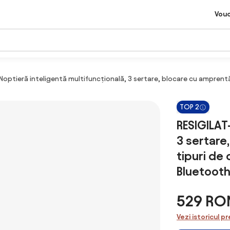
Vou
Noptieră inteligentă multifuncțională, 3 sertare, blocare cu amprentă, L
TOP 2
RESIGILAT
3 sertare,
tipuri de 
Bluetooth,
529 RO
Vezi istoricul pr