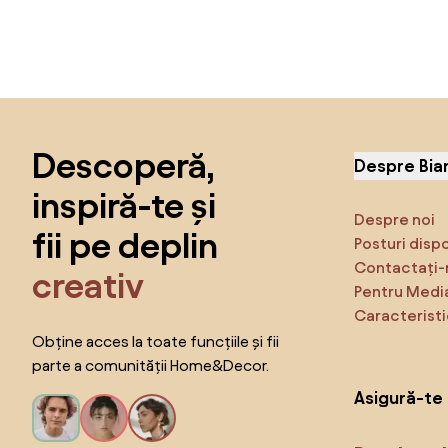
Sari peste subsol, revino la începutul paginii
Descoperă,
Despre Bia
inspiră-te și
Despre noi
fii pe deplin
Posturi disp
Contactați-
creativ
Pentru Medi
Caracteristi
Obține acces la toate funcțiile și fii
parte a comunității Home&Decor.
Asigură-te 