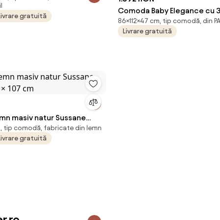
l
Comoda Baby Elegance cu 3 s
Livrare gratuită
86×112×47 cm, tip comodă, din P
uE a, 112x86x47 cm , eleganta E i
Livrare gratuită
functionalitate
n masiv natur Sussane
, tip comodă, fabricate din lemn
1 × 107 cm
Livrare gratuită
r.ro