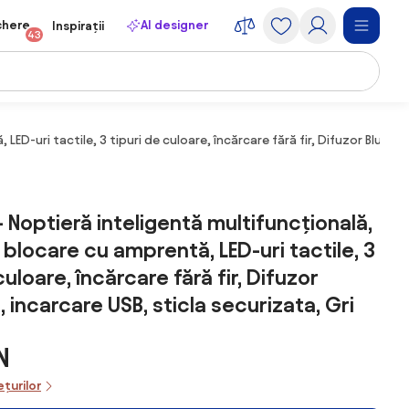
chere
AI designer
Inspirații
43
ED-uri tactile, 3 tipuri de culoare, încărcare fără fir, Difuzor Bluetoo
- Noptieră inteligentă multifuncțională,
 blocare cu amprentă, LED-uri tactile, 3
culoare, încărcare fără fir, Difuzor
 incarcare USB, sticla securizata, Gri
N
ețurilor