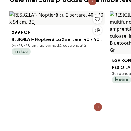
299 RON
RESIGILAT- Noptieră cu 2 sertare, 40 x 40
54×40×40 cm, tip comodă, suspendată
x 54 cm, BEJ
În stoc
529 RON
RESIGILA
Suspendat
multifun
În stoc
amprentă,
culoare, 
Bluetoot
securiza