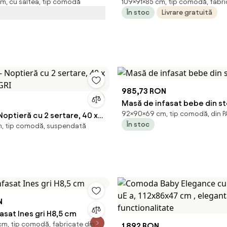
cm, cu saltea, tip comodă
109×91×85 cm, tip comodă, fabri
01 cm, alb ș
91 × 85 × 109 cm
În stoc
Livrare gratuită
985,73 RON
Masă de infasat bebe din st
92×90×69 cm, tip comodă, din P
Noptieră cu 2 sertare, 40 x
În stoc
, tip comodă, suspendată
 GRI
N
asat Ines gri H8,5 cm
cm, tip comodă, fabricate din
1.892 RON