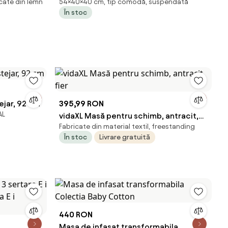
cate din lemn
54×40×40 cm, tip comodă, suspendată
40 x 54 cm, BEJ
În stoc
ejar, 92 cm
395,99 RON
AL
vidaXL Masă pentru schimb, antracit,
Fabricate din material textil, freestanding
fier
În stoc
Livrare gratuită
440 RON
Masa de infasat transformabila