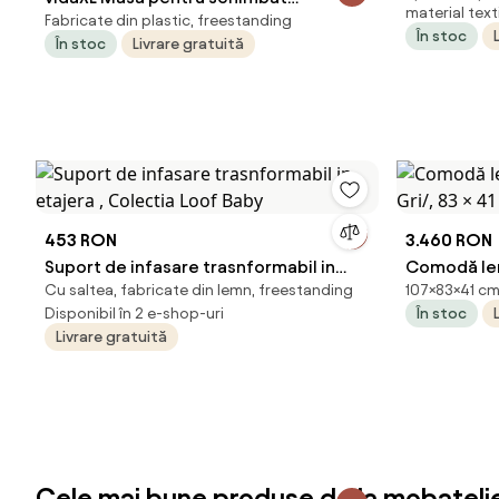
material texti
Fabricate din plastic, freestanding
bebelușul, roșu, fier
În stoc
În stoc
Livrare gratuită
453 RON
3.460 RON
Suport de infasare trasnformabil in
Comodă lem
Cu saltea, fabricate din lemn, freestanding
107×83×41 cm
etajera , Colectia Loof Baby
Gri/, 83 × 4
Disponibil în 2 e-shop-uri
În stoc
Livrare gratuită
Cele mai bune produse de la mobatelie