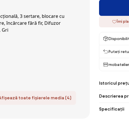
Îmi pl
Disponibil
Puteți retu
mobatelier
Istoricul prețu
Descrierea pr
Afișează toate fișierele media (4)
Specificații