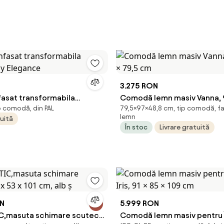
3.275 RON
fasat transformabila
Comodă lemn masiv Vanna, 9
p comodă, din PAL
79,5×97×48,8 cm, tip comodă, fa
aby Elegance
79,5 cm
lemn
tuită
În stoc
Livrare gratuită
ON
5.999 RON
C,masuta schimare scutece
Comodă lemn masiv pentru În