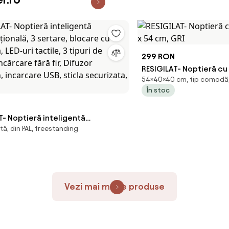
299 RON
RESIGILAT- Noptieră cu 
54×40×40 cm, tip comodă
x 54 cm, GRI
În stoc
T- Noptieră inteligentă
ă, din PAL, freestanding
cțională, 3 sertare, blocare cu
 LED-uri tactile, 3 tipuri de
încărcare fără fir, Difuzor
h, incarcare USB, sticla
ta, Gri
Vezi mai multe produse