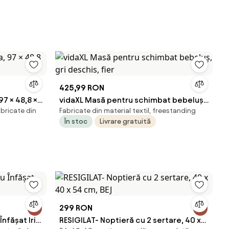
425,99 RON
7 × 48,8 ×
vidaXL Masă pentru schimbat bebeluș,
bricate din
Fabricate din material textil, freestanding
gri deschis, fier
În stoc
Livrare gratuită
299 RON
fășat Iris,
RESIGILAT- Noptieră cu 2 sertare, 40 x