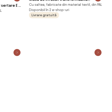
Cu saltea, fabricate din material textil, din PAL
ertare E i
Colectia Baby Cotton
Disponibil în 2 e-shop-uri
AL
Livrare gratuită