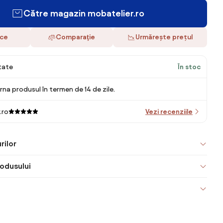
Către magazin mobatelier.ro
ace
Comparaţie
Urmărește prețul
itate
În stoc
rna produsul în termen de 14 de zile.
.ro
Vezi recenziile
rilor
odusului