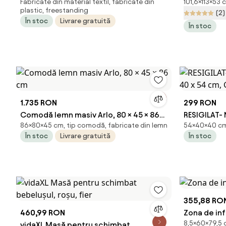
Fabricate din material textil, fabricate din
101,6×113×53 
taupe, fier
113 x 53 x 1
plastic, freestanding
(2)
În stoc
Livrare gratuită
În stoc
1.735 RON
299 RON
Comodă lemn masiv Arlo, 80 × 45 × 86
RESIGILAT- 
86×80×45 cm, tip comodă, fabricate din lemn
54×40×40 cm
cm
40 x 54 cm,
În stoc
Livrare gratuită
În stoc
355,88 RO
460,99 RON
Zona de inf
8,5×60×79,5 
vidaXL Masă pentru schimbat