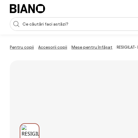
Sari peste navigare, accesează conținutul
Introducerea căutării
Sari peste conținut, mergi la subsol
Pentru copii
Accesorii copii
Mese pentru înfășat
RESIGILAT- 