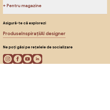
Pentru magazine
Asigură-te că explorezi
Produse
Inspirații
AI designer
Ne poți găsi pe rețelele de socializare
Cookie-uri
Politica de confidențialitate
Termeni de utilizare
Alege țara
© 2026 Biano s.r.o.