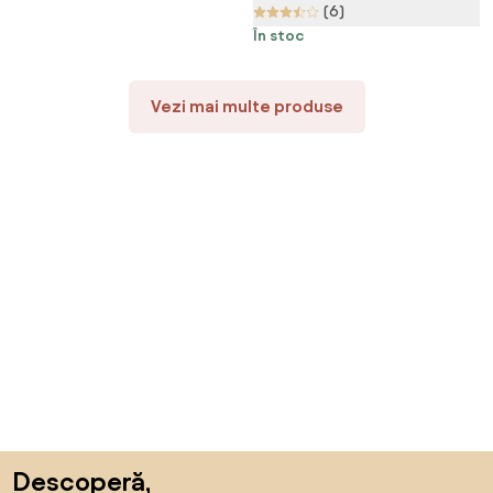
(6)
În stoc
Vezi mai multe produse
Sari peste subsol, revino la începutul paginii
Descoperă,