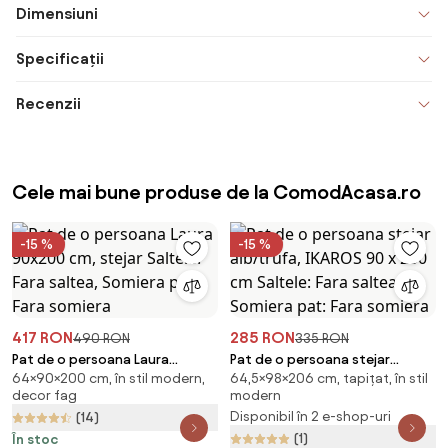
Dimensiuni
Specificații
Recenzii
Cele mai bune produse de la ComodAcasa.ro
-15 %
-15 %
417 RON
285 RON
490 RON
335 RON
Pat de o persoana Laura
Pat de o persoana stejar
64×90×200 cm, în stil modern,
64,5×98×206 cm, tapițat, în stil
90x200 cm, stejar Saltele: Fara
alb/trufa, IKAROS 90 x 200 cm
decor fag
modern
saltea, Somiera pat: Fara
Saltele: Fara saltea, Somiera
Disponibil în 2 e-shop-uri
(14)
somiera
pat: Fara somiera
(1)
În stoc