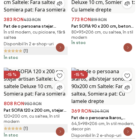
383 RON
773 RON
433 RON
819 RON
Pat de o persoana stejar
Pat SOFIA 90 x 200 cm, beton
În stil modern, cu picioare, fără
80×95×206 cm, cu saltea, în stil
sonoma, SOFIA 90 x 200 cm
Saltele: Cu saltele Deluxe 10
saltea
modern
Saltele: Fara saltea, Somiera
cm, Somiera pat: Cu lamele
În stoc
Disponibil în 2 e-shop-uri
pat: Fara somiera
drepte
(1)
În stoc
-15 %
-15 %
808 RON
950 RON
Pat SOFIA 120 x 200 cm, stejar
369 RON
434 RON
120×200 cm, cu saltea, în stil
artisan Saltele: Cu saltele
Pat de o persoana Ikaros,
modern
Deluxe 10 cm, Somiera pat: Fara
64,5×98×206 cm, în stil modern,
alb/stejar sonoma 90x200 cm
(1)
somiera
decor pin
Saltele: Fara saltea, Somiera
În stoc
Disponibil în 2 e-shop-uri
pat: Cu lamele drepte