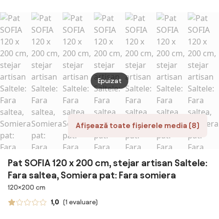
saltea, Somiera
saltea, Somiera
120 x 200 cm
90 x 
pat: Cu lamele
pat: Cu lamele
Saltele: Fara
Saltel
drepte
drepte
saltea, Somiera
salte
pat: Cu lamele
pat: 
curbate
somi
Epuizat
Afișează toate fișierele media (8)
Pat SOFIA 120 x 200 cm, stejar artisan Saltele:
Fara saltea, Somiera pat: Fara somiera
Dimensiuni
120×200 cm
1,0
(1 evaluare)