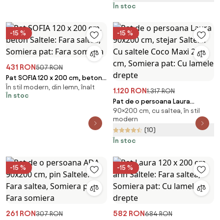
În stoc
-15 %
-15 %
431 RON
507 RON
Pat SOFIA 120 x 200 cm, beton
În stil modern, din lemn, înalt
Saltele: Fara saltea, Somiera
1.120 RON
1.317 RON
În stoc
pat: Fara somiera
Pat de o persoana Laura
90×200 cm, cu saltea, în stil
90x200 cm, stejar Saltele: Cu
modern
saltele Coco Maxi 20 cm,
(10)
Somiera pat: Cu lamele drepte
În stoc
-15 %
-15 %
261 RON
582 RON
307 RON
684 RON