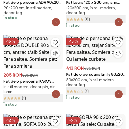
Pat de o persoana ADA 90x200
Pat Laura 120 x 200 cm, arin
90×200 cm, în stil modern,
120×200 cm, în stil modern,
cm, pin Saltele: Fara saltea,
Saltele: Fara saltea, Somiera
decor fag
decor fag
Somiera pat: Fara somiera
pat: Cu lamele drepte
În stoc
(8)
În stoc
-15 %
-15 %
413 RON
486 RON
Pat de o persoana Emily 80x200
285 RON
335 RON
80×200 cm, în stil modern,
cm, stejar Saltele: Fara saltea,
Pat de o persoana IKAROS
decor fag
Somiera pat: Cu lamele curbate
În stil modern, decor pin, din
DOUBLE 90 x 200 cm,
(1)
lemn
antracit/alb Saltele: Fara
În stoc
(1)
saltea, Somiera pat: Fara
somiera
În stoc
-12 %
-6 %