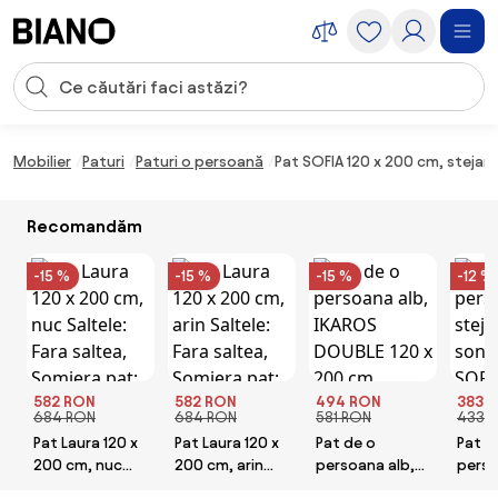
Sari peste navigare, accesează conținutul
Introducerea căutării
Sari peste conținut, mergi la subsol
Mobilier
Paturi
Paturi o persoană
Pat SOFIA 120 x 200 cm, stejar 
Recomandăm
-15 %
-15 %
-15 %
-12 %
582 RON
582 RON
494 RON
383 
684 RON
684 RON
581 RON
433 
Pat Laura 120 x
Pat Laura 120 x
Pat de o
Pat d
200 cm, nuc
200 cm, arin
persoana alb,
perso
Saltele: Fara
Saltele: Fara
IKAROS DOUBLE
sono