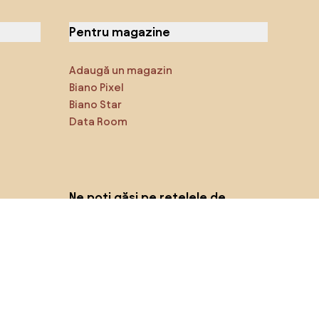
Pentru magazine
Adaugă un magazin
Biano Pixel
Biano Star
Data Room
Ne poți găsi pe rețelele de
socializare