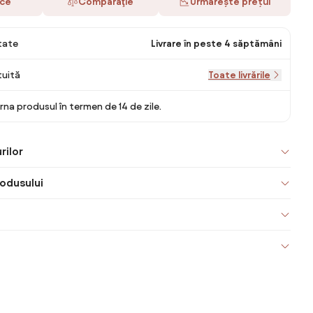
ace
Comparaţie
Urmărește prețul
itate
Livrare în peste 4 săptămâni
tuită
Toate livrările
rna produsul în termen de 14 de zile.
rilor
odusului