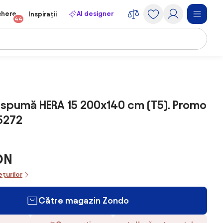
chere
AI designer
Inspirații
44
 spumă HERA 15 200x140 cm (T5). Promo
5272
ON
ețurilor
Către magazin Zondo