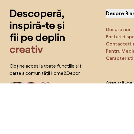
Descoperă,
Despre Bia
inspiră-te și
Despre noi
fii pe deplin
Posturi disp
Contactați-
creativ
Pentru Medi
Caracteristi
Obține acces la toate funcțiile și fii
parte a comunității Home&Decor.
Asigură-te 
Produse
Vreau toate caracteristicile!