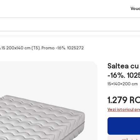
Vou
 15 200x140 cm (T5). Promo -16%. 1025272
Saltea cu
-16%. 102
Dimensiuni
15×140×200 cm
1.279 R
Vezi istoricul pr