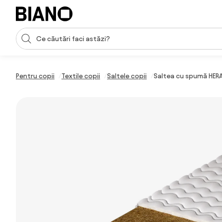
Sari peste navigare, accesează conținutul
Introducerea căutării
Sari peste conținut, mergi la subsol
Pentru copii
Textile copii
Saltele copii
Saltea cu spumă HERA