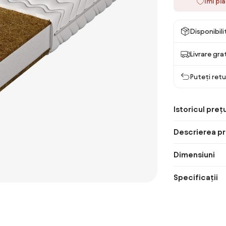
Îmi pl
Disponibil
Livrare gra
Puteți retu
Istoricul prețu
Descrierea pr
Dimensiuni
Specificații