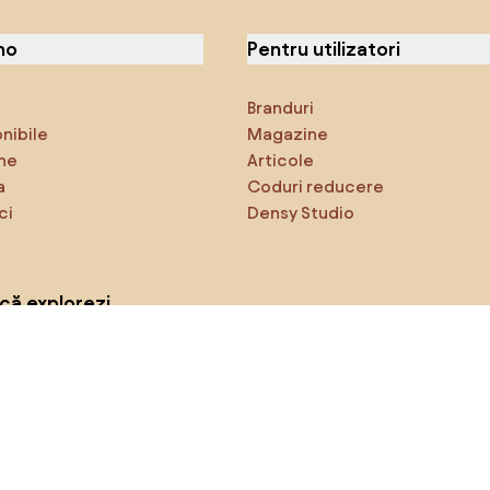
no
Pentru utilizatori
Branduri
onibile
Magazine
ne
Articole
a
Coduri reducere
ci
Densy Studio
că explorezi
Inspirații
AI designer